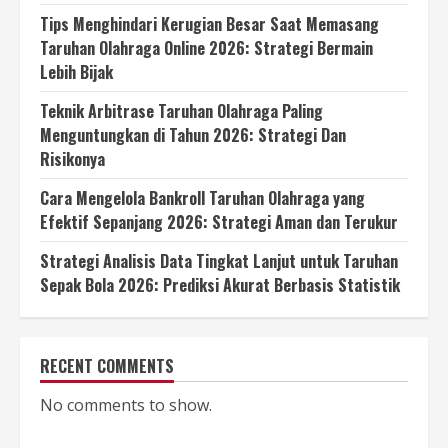
Tips Menghindari Kerugian Besar Saat Memasang
Taruhan Olahraga Online 2026: Strategi Bermain
Lebih Bijak
Teknik Arbitrase Taruhan Olahraga Paling
Menguntungkan di Tahun 2026: Strategi Dan
Risikonya
Cara Mengelola Bankroll Taruhan Olahraga yang
Efektif Sepanjang 2026: Strategi Aman dan Terukur
Strategi Analisis Data Tingkat Lanjut untuk Taruhan
Sepak Bola 2026: Prediksi Akurat Berbasis Statistik
RECENT COMMENTS
No comments to show.