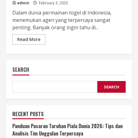
admin
February 3, 2025
Dalam dunia permainan togel di Indonesia,
menemukan agen yang terpercaya sangat
penting. Banyak orang ingin tahu di...
Read More
SEARCH
SEARCH
RECENT POSTS
Panduan Pasaran Taruhan Piala Dunia 2026: Tips dan
Analisis Tim Unggulan Terpercaya