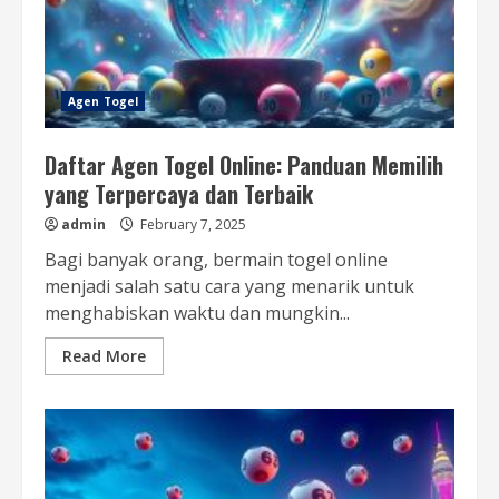
Agen Togel
Daftar Agen Togel Online: Panduan Memilih
yang Terpercaya dan Terbaik
admin
February 7, 2025
Bagi banyak orang, bermain togel online
menjadi salah satu cara yang menarik untuk
menghabiskan waktu dan mungkin...
Read More