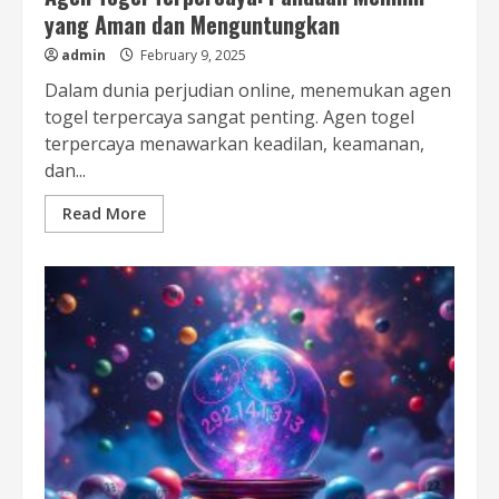
yang Aman dan Menguntungkan
admin
February 9, 2025
Dalam dunia perjudian online, menemukan agen
togel terpercaya sangat penting. Agen togel
terpercaya menawarkan keadilan, keamanan,
dan...
Read More