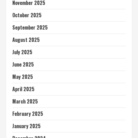
November 2025
October 2025
September 2025
August 2025
July 2025
June 2025
May 2025
April 2025
March 2025
February 2025
January 2025