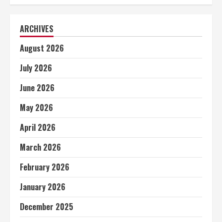
ARCHIVES
August 2026
July 2026
June 2026
May 2026
April 2026
March 2026
February 2026
January 2026
December 2025