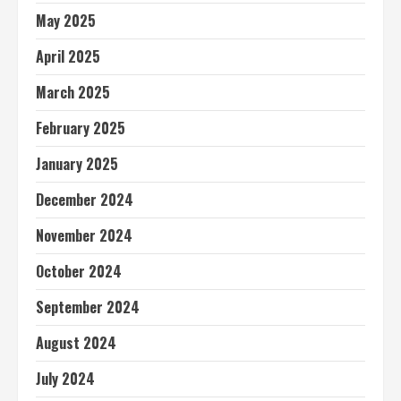
May 2025
April 2025
March 2025
February 2025
January 2025
December 2024
November 2024
October 2024
September 2024
August 2024
July 2024