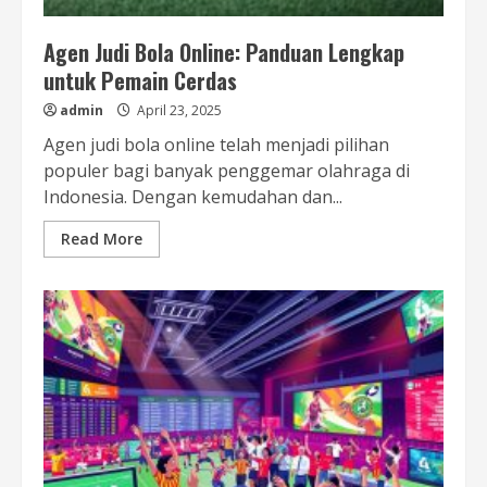
Agen Judi Bola Online: Panduan Lengkap
untuk Pemain Cerdas
admin
April 23, 2025
Agen judi bola online telah menjadi pilihan
populer bagi banyak penggemar olahraga di
Indonesia. Dengan kemudahan dan...
Read More