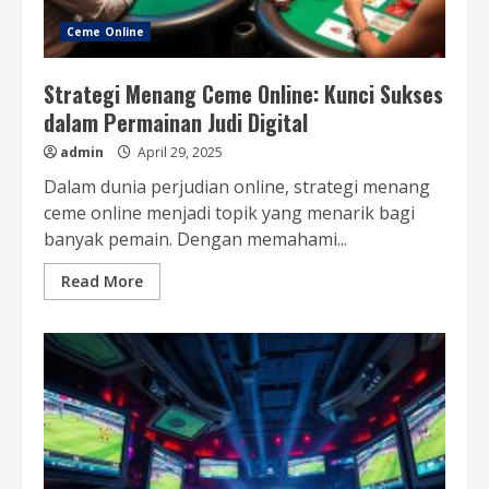
Ceme Online
Strategi Menang Ceme Online: Kunci Sukses
dalam Permainan Judi Digital
admin
April 29, 2025
Dalam dunia perjudian online, strategi menang
ceme online menjadi topik yang menarik bagi
banyak pemain. Dengan memahami...
Read More