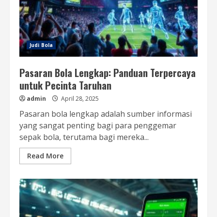
Judi Bola
Pasaran Bola Lengkap: Panduan Terpercaya
untuk Pecinta Taruhan
admin
April 28, 2025
Pasaran bola lengkap adalah sumber informasi
yang sangat penting bagi para penggemar
sepak bola, terutama bagi mereka...
Read More