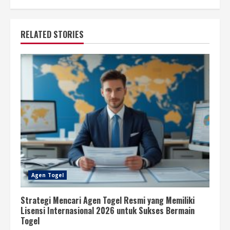
RELATED STORIES
Agen Togel
Strategi Mencari Agen Togel Resmi yang Memiliki
Lisensi Internasional 2026 untuk Sukses Bermain
Togel