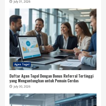
July 31, 2026
Agen Togel
Daftar Agen Togel Dengan Bonus Referral Tertinggi
yang Menguntungkan untuk Pemain Cerdas
July 30, 2026