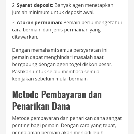
Syarat deposit:
Banyak agen menetapkan
jumlah minimum untuk deposit awal.
Aturan permainan:
Pemain perlu mengetahui
cara bermain dan jenis permainan yang
ditawarkan.
Dengan memahami semua persyaratan ini,
pemain dapat menghindari masalah saat
bergabung dengan agen togel diskon besar.
Pastikan untuk selalu membaca semua
kebijakan sebelum mulai bermain.
Metode Pembayaran dan
Penarikan Dana
Metode pembayaran dan penarikan dana sangat
penting bagi pemain. Dengan cara yang tepat,
pengalaman bermain akan menjadi lebih