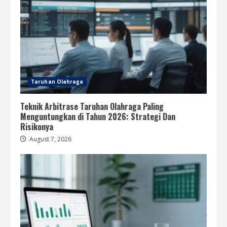
Taruhan Olahraga
Teknik Arbitrase Taruhan Olahraga Paling
Menguntungkan di Tahun 2026: Strategi Dan
Risikonya
August 7, 2026