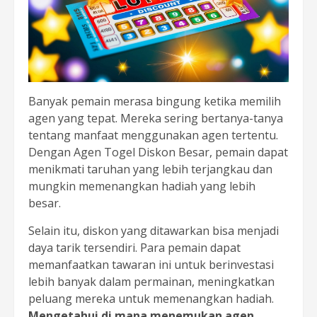
Banyak pemain merasa bingung ketika memilih
agen yang tepat. Mereka sering bertanya-tanya
tentang manfaat menggunakan agen tertentu.
Dengan Agen Togel Diskon Besar, pemain dapat
menikmati taruhan yang lebih terjangkau dan
mungkin memenangkan hadiah yang lebih
besar.
Selain itu, diskon yang ditawarkan bisa menjadi
daya tarik tersendiri. Para pemain dapat
memanfaatkan tawaran ini untuk berinvestasi
lebih banyak dalam permainan, meningkatkan
peluang mereka untuk memenangkan hadiah.
Mengetahui di mana menemukan agen