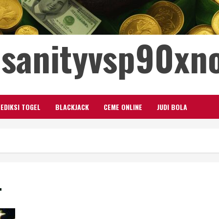
nsanityvsp90xn
EDIKSI TOGEL
BLACKJACK
CEME ONLINE
JUDI BOLA
4