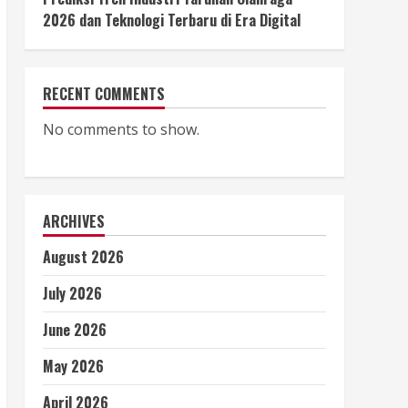
2026 dan Teknologi Terbaru di Era Digital
RECENT COMMENTS
No comments to show.
ARCHIVES
August 2026
July 2026
June 2026
May 2026
April 2026