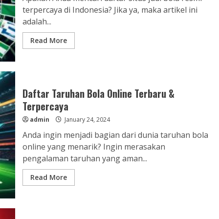
terpercaya di Indonesia? Jika ya, maka artikel ini
adalah...
Read More
Daftar Taruhan Bola Online Terbaru &
Terpercaya
admin
January 24, 2024
Anda ingin menjadi bagian dari dunia taruhan bola
online yang menarik? Ingin merasakan
pengalaman taruhan yang aman...
Read More