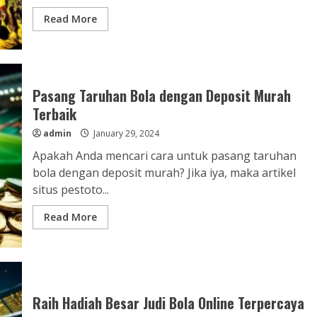
Read More
Pasang Taruhan Bola dengan Deposit Murah
Terbaik
admin
January 29, 2024
Apakah Anda mencari cara untuk pasang taruhan
bola dengan deposit murah? Jika iya, maka artikel
situs pestoto...
Read More
Raih Hadiah Besar Judi Bola Online Terpercaya