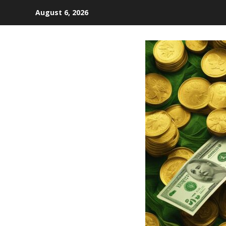
Skip
August 6, 2026
to
content