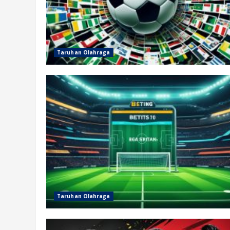
Taruhan Olahraga
Taruhan Olahraga