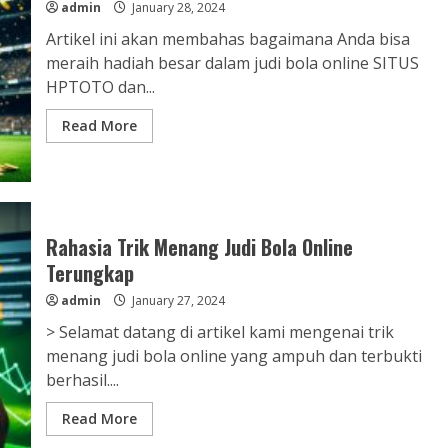
admin
January 28, 2024
Artikel ini akan membahas bagaimana Anda bisa
meraih hadiah besar dalam judi bola online SITUS
HPTOTO dan...
Read More
Rahasia Trik Menang Judi Bola Online
Terungkap
admin
January 27, 2024
> Selamat datang di artikel kami mengenai trik
menang judi bola online yang ampuh dan terbukti
berhasil....
Read More