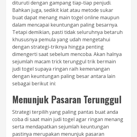
dituruti dengan gampang tiap-tiap penjudi.
Bahkan juga, sedikit kiat atau metode sukar
buat dapat menang main togel online maupun
dalam mencapai keuntungan paling besarnya.
Tetapi demikian, pasti tidak seluruhnya betaruh
khususnya pemula yang udah mengetahui
dengan strategi-triknya hingga penting
dimengerti saat sebelum mencoba. Akan halnya
sejumlah macam trick terunggul trik bermain
judi togel supaya ringan raih kemenangan
dengan keuntungan paling besar antara lain
sebagai berikut ini:
Menunjuk Pasaran Terunggul
Strategi terpilih yang paling pantas buat anda
coba di saat main judi togel agar ringan menang
serta mendapatkan sejumlah keuntungan
pastinya merupakan menunjuk pasaran