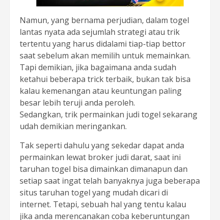
Namun, yang bernama perjudian, dalam togel
lantas nyata ada sejumlah strategi atau trik
tertentu yang harus didalami tiap-tiap bettor
saat sebelum akan memilih untuk memainkan.
Tapi demikian, jika bagaimana anda sudah
ketahui beberapa trick terbaik, bukan tak bisa
kalau kemenangan atau keuntungan paling
besar lebih teruji anda peroleh.
Sedangkan, trik permainkan judi togel sekarang
udah demikian meringankan.
Tak seperti dahulu yang sekedar dapat anda
permainkan lewat broker judi darat, saat ini
taruhan togel bisa dimainkan dimanapun dan
setiap saat ingat telah banyaknya juga beberapa
situs taruhan togel yang mudah dicari di
internet. Tetapi, sebuah hal yang tentu kalau
jika anda merencanakan coba keberuntungan