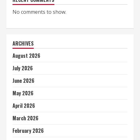
No comments to show.
ARCHIVES
August 2026
July 2026
June 2026
May 2026
April 2026
March 2026
February 2026