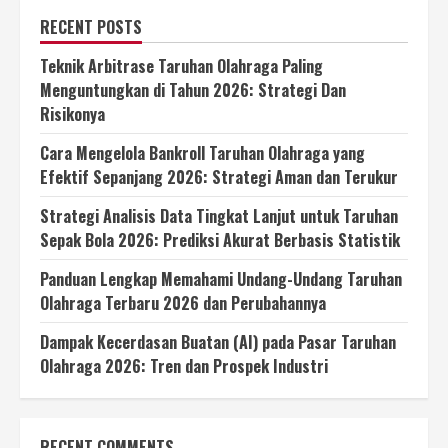
RECENT POSTS
Teknik Arbitrase Taruhan Olahraga Paling
Menguntungkan di Tahun 2026: Strategi Dan
Risikonya
Cara Mengelola Bankroll Taruhan Olahraga yang
Efektif Sepanjang 2026: Strategi Aman dan Terukur
Strategi Analisis Data Tingkat Lanjut untuk Taruhan
Sepak Bola 2026: Prediksi Akurat Berbasis Statistik
Panduan Lengkap Memahami Undang-Undang Taruhan
Olahraga Terbaru 2026 dan Perubahannya
Dampak Kecerdasan Buatan (AI) pada Pasar Taruhan
Olahraga 2026: Tren dan Prospek Industri
RECENT COMMENTS