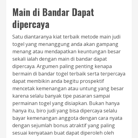
Main di Bandar Dapat
dipercaya
Satu diantaranya kiat terbaik metode main judi
togel yang menanggung anda akan gampang
menang atau mendapatkan keuntungan besar
sekali ialah dengan main di bandar dapat
dipercaya. Argumen paling penting kenapa
bermain di bandar togel terbaik serta terpercaya
dapat membikin anda begitu prospektif
mencetak kemenangan atau untung yang besar
karena selalu banyak tipe pasaran sampai
permainan togel yang disiapkan. Bukan hanya
hanya itu, biro judi yang bisa dipercaya selalu
bayar kemenangan anggota dengan cara nyata
dengan sejumlah bonus atraktif yang paling
sesuai kenyataan buat dapat diperoleh oleh