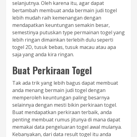
selanjutnya. Oleh karena itu, agar dapat
bertambah membuat anda bermain judi togel
lebih mudah raih kemenangan dengan
mendapatkan keuntungan semakin besar,
semestinya putuskan type permainan togel yang
lebih ringan dimainkan terlebih dulu seperti
togel 2D, tusuk bebas, tusuk macau atau apa
saja yang anda kira ringan.
Buat Perkiraan Togel
Tak ada trik yang lebih bagus dapat membuat
anda menang bermain judi togel dengan
memperoleh keuntungan paling besarnya
selainnya dengan mesti bikin perkiraan togel.
Buat mendapatkan perkiraan terbaik, anda
penting membuat rumus jitunya di mana dapat
memakai data pengeluaran togel awal mulanya.
Kebanyakan, dari data result togel itu anda