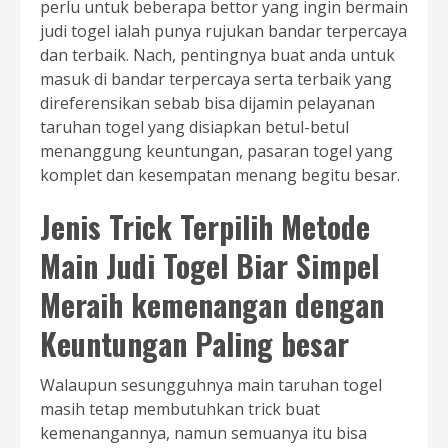
perlu untuk beberapa bettor yang ingin bermain
judi togel ialah punya rujukan bandar terpercaya
dan terbaik. Nach, pentingnya buat anda untuk
masuk di bandar terpercaya serta terbaik yang
direferensikan sebab bisa dijamin pelayanan
taruhan togel yang disiapkan betul-betul
menanggung keuntungan, pasaran togel yang
komplet dan kesempatan menang begitu besar.
Jenis Trick Terpilih Metode
Main Judi Togel Biar Simpel
Meraih kemenangan dengan
Keuntungan Paling besar
Walaupun sesungguhnya main taruhan togel
masih tetap membutuhkan trick buat
kemenangannya, namun semuanya itu bisa