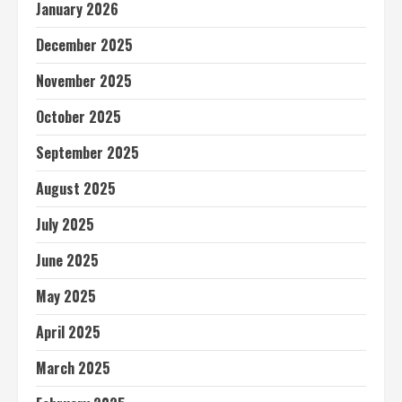
January 2026
December 2025
November 2025
October 2025
September 2025
August 2025
July 2025
June 2025
May 2025
April 2025
March 2025