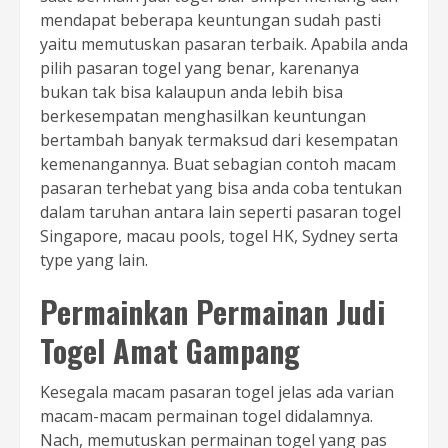
mendapat beberapa keuntungan sudah pasti
yaitu memutuskan pasaran terbaik. Apabila anda
pilih pasaran togel yang benar, karenanya
bukan tak bisa kalaupun anda lebih bisa
berkesempatan menghasilkan keuntungan
bertambah banyak termaksud dari kesempatan
kemenangannya. Buat sebagian contoh macam
pasaran terhebat yang bisa anda coba tentukan
dalam taruhan antara lain seperti pasaran togel
Singapore, macau pools, togel HK, Sydney serta
type yang lain.
Permainkan Permainan Judi
Togel Amat Gampang
Kesegala macam pasaran togel jelas ada varian
macam-macam permainan togel didalamnya.
Nach, memutuskan permainan togel yang pas