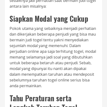
sebaiknya jadi perhatian saat bermain judi togel
antara lain misalnya:
Siapkan Modal yang Cukup
Pokok utama yang sebaiknya menjadi perhatian
dan dikerjakan beberapa penjudi yang bisa mau
bermain judi togel tentu yakni menyediakan
sejumlah modal yang memenuhi. Dalam
perjudian online apa saja terhitung togel, modal
memang selamanya jadi soal yang dibutuhkan
untuk beberapa betaruh atau penjudi. Sebab,
modal yang dipunyai itu nanti akan dipakai
dalam menempatkan taruhan atau mendeposit
sebelumnya taruhan togel online serius bisa
anda permainkan.
Tahu Peraturan serta