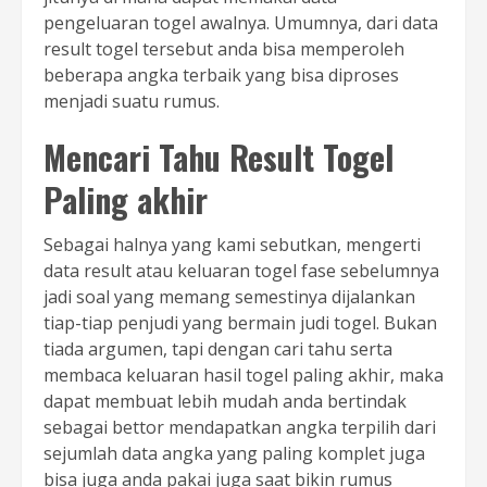
pengeluaran togel awalnya. Umumnya, dari data
result togel tersebut anda bisa memperoleh
beberapa angka terbaik yang bisa diproses
menjadi suatu rumus.
Mencari Tahu Result Togel
Paling akhir
Sebagai halnya yang kami sebutkan, mengerti
data result atau keluaran togel fase sebelumnya
jadi soal yang memang semestinya dijalankan
tiap-tiap penjudi yang bermain judi togel. Bukan
tiada argumen, tapi dengan cari tahu serta
membaca keluaran hasil togel paling akhir, maka
dapat membuat lebih mudah anda bertindak
sebagai bettor mendapatkan angka terpilih dari
sejumlah data angka yang paling komplet juga
bisa juga anda pakai juga saat bikin rumus