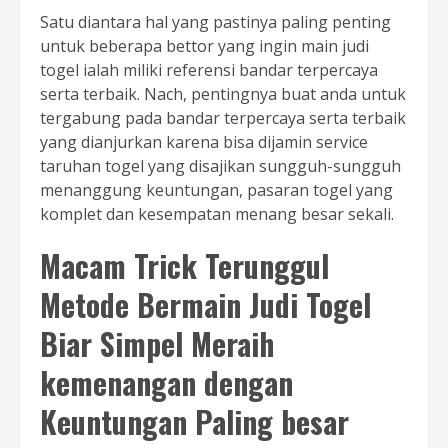
Satu diantara hal yang pastinya paling penting
untuk beberapa bettor yang ingin main judi
togel ialah miliki referensi bandar terpercaya
serta terbaik. Nach, pentingnya buat anda untuk
tergabung pada bandar terpercaya serta terbaik
yang dianjurkan karena bisa dijamin service
taruhan togel yang disajikan sungguh-sungguh
menanggung keuntungan, pasaran togel yang
komplet dan kesempatan menang besar sekali.
Macam Trick Terunggul
Metode Bermain Judi Togel
Biar Simpel Meraih
kemenangan dengan
Keuntungan Paling besar