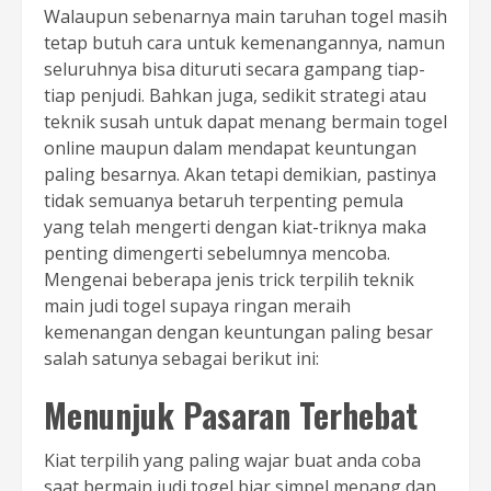
Walaupun sebenarnya main taruhan togel masih
tetap butuh cara untuk kemenangannya, namun
seluruhnya bisa dituruti secara gampang tiap-
tiap penjudi. Bahkan juga, sedikit strategi atau
teknik susah untuk dapat menang bermain togel
online maupun dalam mendapat keuntungan
paling besarnya. Akan tetapi demikian, pastinya
tidak semuanya betaruh terpenting pemula
yang telah mengerti dengan kiat-triknya maka
penting dimengerti sebelumnya mencoba.
Mengenai beberapa jenis trick terpilih teknik
main judi togel supaya ringan meraih
kemenangan dengan keuntungan paling besar
salah satunya sebagai berikut ini:
Menunjuk Pasaran Terhebat
Kiat terpilih yang paling wajar buat anda coba
saat bermain judi togel biar simpel menang dan