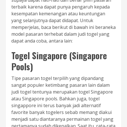
supaya dapat hati-hati dan benar pilih pasaran
terbaik karena dapat punya pengaruh kepada
kesempatan kemenangan atau keuntungan
yang selanjutnya dapat didapat. Untuk
memperjelas, baca berikut di bawah ini beraneka
model pasaran terhebat dalam judi togel yang
dapat anda coba, antara lain:
Togel Singapore (Singapore
Pools)
Tipe pasaran togel terpilih yang dipandang
sangat populer ketimbang pasaran lain dalam
judi togel tentunya merupakan togel Singapore
atau Singapore pools. Bahkan juga, togel
singappore ini terus banyak jadi alternatif
favorite banyak togelers sebab memang diakui
menjadi satu diantaranya permainan togel yang
pertamanya sudah dikenalkan. Saat itu, rata-rata