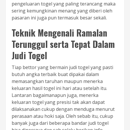
pengeluaran togel yang paling terancang maka
sering kemungkinan menang yang diberi oleh
pasaran ini juga pun termasuk besar sekali.
Teknik Mengenali Ramalan
Terunggul serta Tepat Dalam
Judi Togel
Tiap bettor yang bermain judi togel yang pasti
butuh angka terbaik buat dipakai dalam
memasangkan taruhan maupun menerka
keluaran hasil togel ini hari atau setelah itu.
Lantaran bagaimanapun juga, menerka
keluaran togel yang presisi tak akan dapat
dilaksanakan cukup dengan menduga menurut
perasaan atau hoki saja. Oleh sebab itu, cukup
banyak juga dari beberapa bandar judi togel