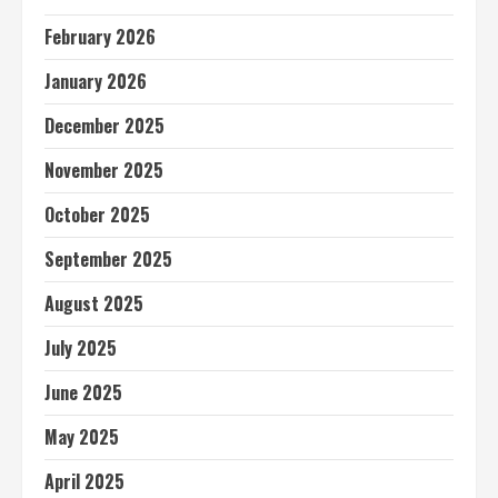
February 2026
January 2026
December 2025
November 2025
October 2025
September 2025
August 2025
July 2025
June 2025
May 2025
April 2025