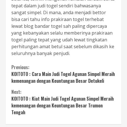
tepat dalam judi togel sendiri bahwasanya
sangat simpel. Di mana, anda menjadi bettor
bisa cari tahu info prakiraan togel terhebat
lewat blog bandar togel sah paling dipercaya
yang kebanyakan selalu memberinya prakiraan
togel paling tepat yang udah lewat tingkatan
perhitungan amat betul saat sebelum dikasih ke
seluruhnya banyak penjudi.
Continue
Previous:
KOITOTO : Cara Main Judi Togel Agunan Simpel Meraih
Reading
kemenangan dengan Keuntungan Besar Detukeli
Next:
KOITOTO : Kiat Main Judi Togel Agunan Simpel Meraih
kemenangan dengan Keuntungan Besar Trumon
Tengah