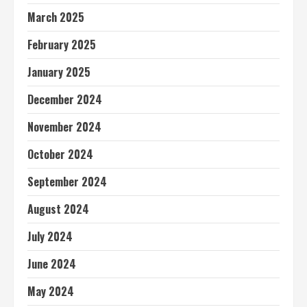
March 2025
February 2025
January 2025
December 2024
November 2024
October 2024
September 2024
August 2024
July 2024
June 2024
May 2024