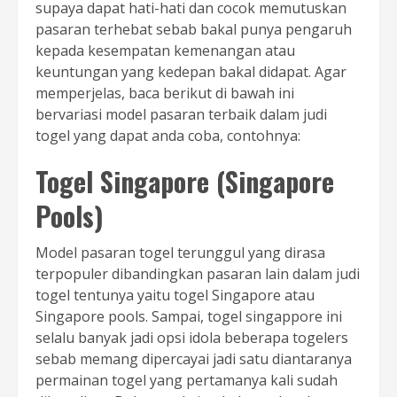
supaya dapat hati-hati dan cocok memutuskan
pasaran terhebat sebab bakal punya pengaruh
kepada kesempatan kemenangan atau
keuntungan yang kedepan bakal didapat. Agar
memperjelas, baca berikut di bawah ini
bervariasi model pasaran terbaik dalam judi
togel yang dapat anda coba, contohnya:
Togel Singapore (Singapore
Pools)
Model pasaran togel terunggul yang dirasa
terpopuler dibandingkan pasaran lain dalam judi
togel tentunya yaitu togel Singapore atau
Singapore pools. Sampai, togel singappore ini
selalu banyak jadi opsi idola beberapa togelers
sebab memang dipercayai jadi satu diantaranya
permainan togel yang pertamanya kali sudah