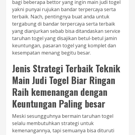
bagi beberapa bettor yang ingin main judi togel
yakni punyai rujukan bandar terpercaya serta
terbaik. Nach, pentingnya buat anda untuk
tergabung di bandar terpercaya serta terbaik
yang dianjurkan sebab bisa ditandaskan service
taruhan togel yang disajikan betul-betul jamin
keuntungan, pasaran togel yang komplet dan
kesempatan menang begitu besar.
Jenis Strategi Terbaik Teknik
Main Judi Togel Biar Ringan
Raih kemenangan dengan
Keuntungan Paling besar
Meski sesungguhnya bermain taruhan togel
selalu membutuhkan strategi untuk
kemenangannya, tapi semuanya bisa dituruti