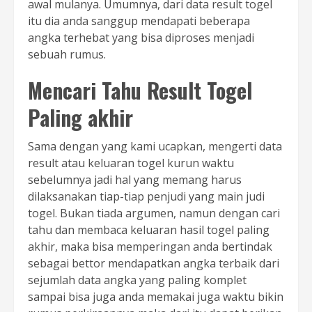
awal mulanya. Umumnya, dari data result togel
itu dia anda sanggup mendapati beberapa
angka terhebat yang bisa diproses menjadi
sebuah rumus.
Mencari Tahu Result Togel
Paling akhir
Sama dengan yang kami ucapkan, mengerti data
result atau keluaran togel kurun waktu
sebelumnya jadi hal yang memang harus
dilaksanakan tiap-tiap penjudi yang main judi
togel. Bukan tiada argumen, namun dengan cari
tahu dan membaca keluaran hasil togel paling
akhir, maka bisa memperingan anda bertindak
sebagai bettor mendapatkan angka terbaik dari
sejumlah data angka yang paling komplet
sampai bisa juga anda memakai juga waktu bikin