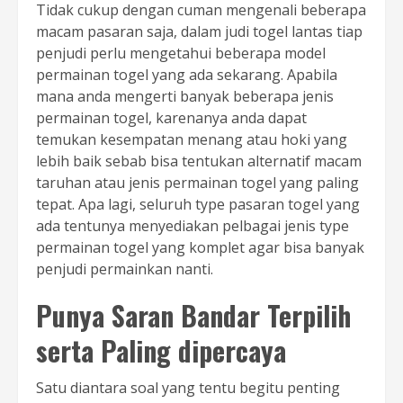
Tidak cukup dengan cuman mengenali beberapa
macam pasaran saja, dalam judi togel lantas tiap
penjudi perlu mengetahui beberapa model
permainan togel yang ada sekarang. Apabila
mana anda mengerti banyak beberapa jenis
permainan togel, karenanya anda dapat
temukan kesempatan menang atau hoki yang
lebih baik sebab bisa tentukan alternatif macam
taruhan atau jenis permainan togel yang paling
tepat. Apa lagi, seluruh type pasaran togel yang
ada tentunya menyediakan pelbagai jenis type
permainan togel yang komplet agar bisa banyak
penjudi permainkan nanti.
Punya Saran Bandar Terpilih
serta Paling dipercaya
Satu diantara soal yang tentu begitu penting