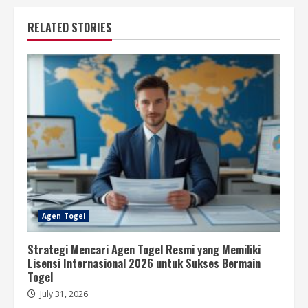
RELATED STORIES
Agen Togel
Strategi Mencari Agen Togel Resmi yang Memiliki
Lisensi Internasional 2026 untuk Sukses Bermain
Togel
July 31, 2026