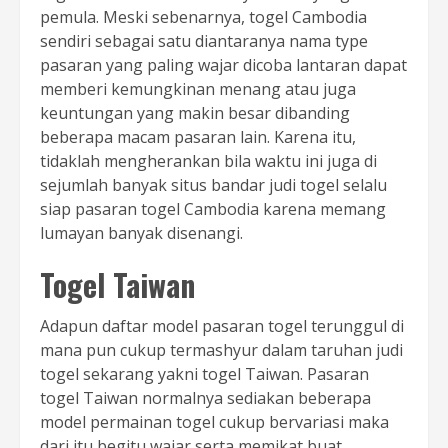
pemula. Meski sebenarnya, togel Cambodia
sendiri sebagai satu diantaranya nama type
pasaran yang paling wajar dicoba lantaran dapat
memberi kemungkinan menang atau juga
keuntungan yang makin besar dibanding
beberapa macam pasaran lain. Karena itu,
tidaklah mengherankan bila waktu ini juga di
sejumlah banyak situs bandar judi togel selalu
siap pasaran togel Cambodia karena memang
lumayan banyak disenangi.
Togel Taiwan
Adapun daftar model pasaran togel terunggul di
mana pun cukup termashyur dalam taruhan judi
togel sekarang yakni togel Taiwan. Pasaran
togel Taiwan normalnya sediakan beberapa
model permainan togel cukup bervariasi maka
dari itu begitu wajar serta memikat buat