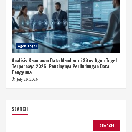
Agen Togel
Analisis Keamanan Data Member di Situs Agen Togel
Terpercaya 2026: Pentingnya Perlindungan Data
Pengguna
July 29, 2026
SEARCH
SEARCH