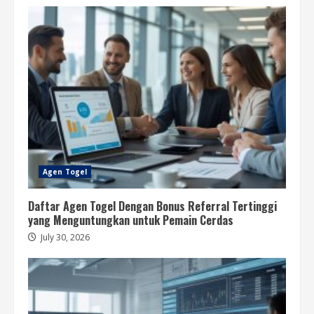
Agen Togel
Daftar Agen Togel Dengan Bonus Referral Tertinggi
yang Menguntungkan untuk Pemain Cerdas
July 30, 2026