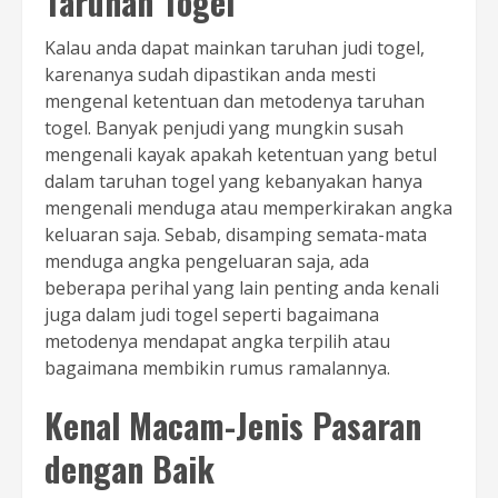
Taruhan Togel
Kalau anda dapat mainkan taruhan judi togel,
karenanya sudah dipastikan anda mesti
mengenal ketentuan dan metodenya taruhan
togel. Banyak penjudi yang mungkin susah
mengenali kayak apakah ketentuan yang betul
dalam taruhan togel yang kebanyakan hanya
mengenali menduga atau memperkirakan angka
keluaran saja. Sebab, disamping semata-mata
menduga angka pengeluaran saja, ada
beberapa perihal yang lain penting anda kenali
juga dalam judi togel seperti bagaimana
metodenya mendapat angka terpilih atau
bagaimana membikin rumus ramalannya.
Kenal Macam-Jenis Pasaran
dengan Baik