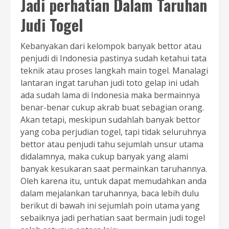
Jadi perhatian Dalam Taruhan
Judi Togel
Kebanyakan dari kelompok banyak bettor atau
penjudi di Indonesia pastinya sudah ketahui tata
teknik atau proses langkah main togel. Manalagi
lantaran ingat taruhan judi toto gelap ini udah
ada sudah lama di Indonesia maka bermainnya
benar-benar cukup akrab buat sebagian orang.
Akan tetapi, meskipun sudahlah banyak bettor
yang coba perjudian togel, tapi tidak seluruhnya
bettor atau penjudi tahu sejumlah unsur utama
didalamnya, maka cukup banyak yang alami
banyak kesukaran saat permainkan taruhannya.
Oleh karena itu, untuk dapat memudahkan anda
dalam mejalankan taruhannya, baca lebih dulu
berikut di bawah ini sejumlah poin utama yang
sebaiknya jadi perhatian saat bermain judi togel