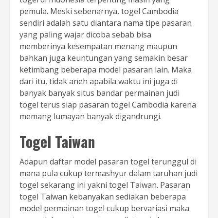
pemula. Meski sebenarnya, togel Cambodia
sendiri adalah satu diantara nama tipe pasaran
yang paling wajar dicoba sebab bisa
memberinya kesempatan menang maupun
bahkan juga keuntungan yang semakin besar
ketimbang beberapa model pasaran lain. Maka
dari itu, tidak aneh apabila waktu ini juga di
banyak banyak situs bandar permainan judi
togel terus siap pasaran togel Cambodia karena
memang lumayan banyak digandrungi.
Togel Taiwan
Adapun daftar model pasaran togel terunggul di
mana pula cukup termashyur dalam taruhan judi
togel sekarang ini yakni togel Taiwan. Pasaran
togel Taiwan kebanyakan sediakan beberapa
model permainan togel cukup bervariasi maka