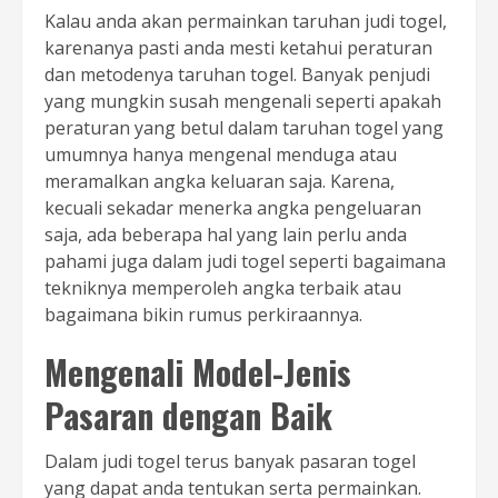
Kalau anda akan permainkan taruhan judi togel,
karenanya pasti anda mesti ketahui peraturan
dan metodenya taruhan togel. Banyak penjudi
yang mungkin susah mengenali seperti apakah
peraturan yang betul dalam taruhan togel yang
umumnya hanya mengenal menduga atau
meramalkan angka keluaran saja. Karena,
kecuali sekadar menerka angka pengeluaran
saja, ada beberapa hal yang lain perlu anda
pahami juga dalam judi togel seperti bagaimana
tekniknya memperoleh angka terbaik atau
bagaimana bikin rumus perkiraannya.
Mengenali Model-Jenis
Pasaran dengan Baik
Dalam judi togel terus banyak pasaran togel
yang dapat anda tentukan serta permainkan.