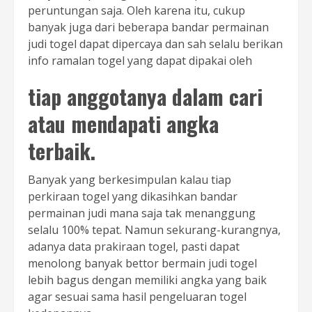
peruntungan saja. Oleh karena itu, cukup
banyak juga dari beberapa bandar permainan
judi togel dapat dipercaya dan sah selalu berikan
info ramalan togel yang dapat dipakai oleh
tiap anggotanya dalam cari
atau mendapati angka
terbaik.
Banyak yang berkesimpulan kalau tiap
perkiraan togel yang dikasihkan bandar
permainan judi mana saja tak menanggung
selalu 100% tepat. Namun sekurang-kurangnya,
adanya data prakiraan togel, pasti dapat
menolong banyak bettor bermain judi togel
lebih bagus dengan memiliki angka yang baik
agar sesuai sama hasil pengeluaran togel