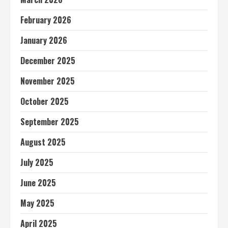
February 2026
January 2026
December 2025
November 2025
October 2025
September 2025
August 2025
July 2025
June 2025
May 2025
April 2025