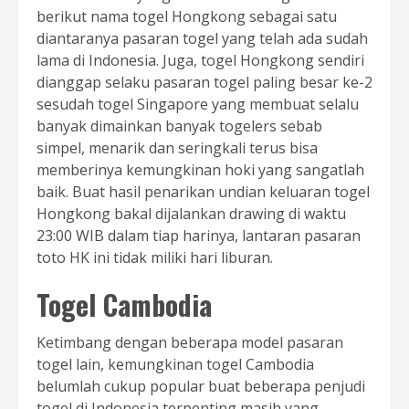
berikut nama togel Hongkong sebagai satu
diantaranya pasaran togel yang telah ada sudah
lama di Indonesia. Juga, togel Hongkong sendiri
dianggap selaku pasaran togel paling besar ke-2
sesudah togel Singapore yang membuat selalu
banyak dimainkan banyak togelers sebab
simpel, menarik dan seringkali terus bisa
memberinya kemungkinan hoki yang sangatlah
baik. Buat hasil penarikan undian keluaran togel
Hongkong bakal dijalankan drawing di waktu
23:00 WIB dalam tiap harinya, lantaran pasaran
toto HK ini tidak miliki hari liburan.
Togel Cambodia
Ketimbang dengan beberapa model pasaran
togel lain, kemungkinan togel Cambodia
belumlah cukup popular buat beberapa penjudi
togel di Indonesia terpenting masih yang