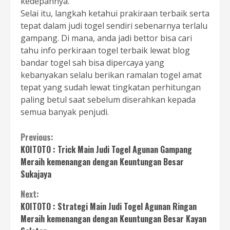
kedepannya.
Selai itu, langkah ketahui prakiraan terbaik serta
tepat dalam judi togel sendiri sebenarnya terlalu
gampang. Di mana, anda jadi bettor bisa cari
tahu info perkiraan togel terbaik lewat blog
bandar togel sah bisa dipercaya yang
kebanyakan selalu berikan ramalan togel amat
tepat yang sudah lewat tingkatan perhitungan
paling betul saat sebelum diserahkan kepada
semua banyak penjudi.
Continue
Previous:
KOITOTO : Trick Main Judi Togel Agunan Gampang
Reading
Meraih kemenangan dengan Keuntungan Besar
Sukajaya
Next:
KOITOTO : Strategi Main Judi Togel Agunan Ringan
Meraih kemenangan dengan Keuntungan Besar Kayan