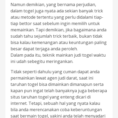
Namun demikian, yang bernama perjudian,
dalam togel juga nyata ada sekian banyak trick
atau metode tertentu yang perlu didalami tiap-
tiap bettor saat sebelum ingin memilih untuk
memainkan. Tapi demikian, jika bagaimana anda
sudah tahu sejumlah trick terbaik, bukan tidak
bisa kalau kemenangan atau keuntungan paling
besar dapat terjaga anda peroleh.
Dalam pada itu, teknik mainkan judi togel waktu
ini udah sebegitu meringankan.
Tidak seperti dahulu yang cuman dapat anda
permainkan lewat agen judi darat, saat ini
taruhan togel bisa dimainkan dimanapun serta
kapan pun ingat telah banyaknya juga beberapa
situs taruhan togel yang enteng dicari di
internet. Tetapi, sebuah hal yang nyata kalau
bila anda merencanakan coba keberuntungan
saat bermain togel, yakini anda telah menyadari