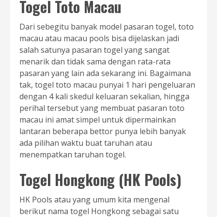
Togel Toto Macau
Dari sebegitu banyak model pasaran togel, toto
macau atau macau pools bisa dijelaskan jadi
salah satunya pasaran togel yang sangat
menarik dan tidak sama dengan rata-rata
pasaran yang lain ada sekarang ini. Bagaimana
tak, togel toto macau punyai 1 hari pengeluaran
dengan 4 kali skedul keluaran sekalian, hingga
perihal tersebut yang membuat pasaran toto
macau ini amat simpel untuk dipermainkan
lantaran beberapa bettor punya lebih banyak
ada pilihan waktu buat taruhan atau
menempatkan taruhan togel.
Togel Hongkong (HK Pools)
HK Pools atau yang umum kita mengenal
berikut nama togel Hongkong sebagai satu