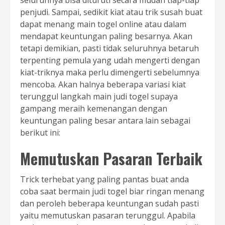
seluruhnya bisa dituruti secara mudah tiap-tiap
penjudi. Sampai, sedikit kiat atau trik susah buat
dapat menang main togel online atau dalam
mendapat keuntungan paling besarnya. Akan
tetapi demikian, pasti tidak seluruhnya betaruh
terpenting pemula yang udah mengerti dengan
kiat-triknya maka perlu dimengerti sebelumnya
mencoba. Akan halnya beberapa variasi kiat
terunggul langkah main judi togel supaya
gampang meraih kemenangan dengan
keuntungan paling besar antara lain sebagai
berikut ini:
Memutuskan Pasaran Terbaik
Trick terhebat yang paling pantas buat anda
coba saat bermain judi togel biar ringan menang
dan peroleh beberapa keuntungan sudah pasti
yaitu memutuskan pasaran terunggul. Apabila