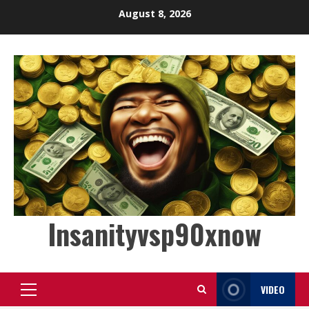
Skip
August 8, 2026
to
content
Insanityvsp90xnow
VIDEO
Primary