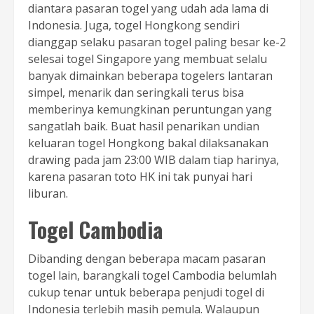
diantara pasaran togel yang udah ada lama di
Indonesia. Juga, togel Hongkong sendiri
dianggap selaku pasaran togel paling besar ke-2
selesai togel Singapore yang membuat selalu
banyak dimainkan beberapa togelers lantaran
simpel, menarik dan seringkali terus bisa
memberinya kemungkinan peruntungan yang
sangatlah baik. Buat hasil penarikan undian
keluaran togel Hongkong bakal dilaksanakan
drawing pada jam 23:00 WIB dalam tiap harinya,
karena pasaran toto HK ini tak punyai hari
liburan.
Togel Cambodia
Dibanding dengan beberapa macam pasaran
togel lain, barangkali togel Cambodia belumlah
cukup tenar untuk beberapa penjudi togel di
Indonesia terlebih masih pemula. Walaupun