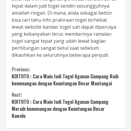
tepat dalam judi togel sendiri sesungguhnya
amatlah ringan. Di mana, anda sebagai bettor
bisa cari tahu info prakiraan togel terhebat
lewat website bandar togel sah dapat dipercaya
yang kebanyakan terus memberinya ramalan
togel sangat tepat yang udah lewat bagian
perhitungan sangat betul saat sebelum
dikasihkan ke seluruhnya beberapa penjudi.
Continue
Previous:
KOITOTO : Cara Main Judi Togel Agunan Gampang Raih
Reading
kemenangan dengan Keuntungan Besar Mantangai
Next:
KOITOTO : Cara Main Judi Togel Agunan Gampang
Meraih kemenangan dengan Keuntungan Besar
Kawalu