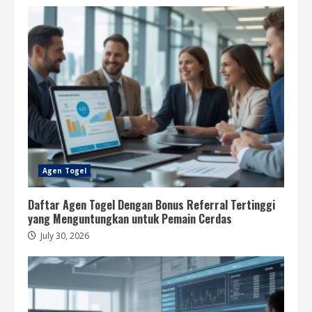
Agen Togel
Daftar Agen Togel Dengan Bonus Referral Tertinggi
yang Menguntungkan untuk Pemain Cerdas
July 30, 2026