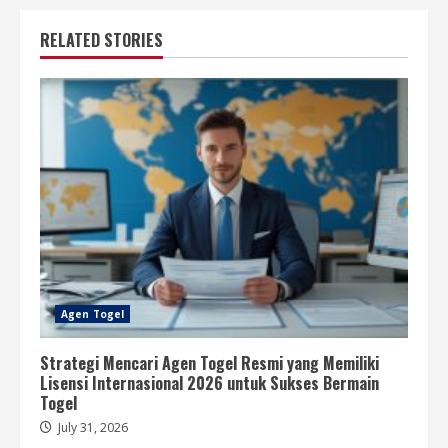
RELATED STORIES
Agen Togel
Strategi Mencari Agen Togel Resmi yang Memiliki
Lisensi Internasional 2026 untuk Sukses Bermain
Togel
July 31, 2026