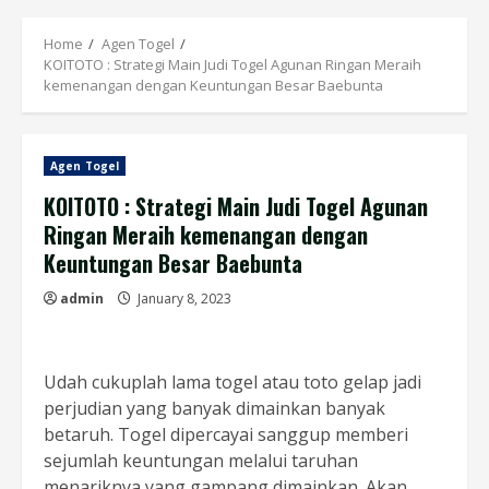
Menu
Home
Agen Togel
KOITOTO : Strategi Main Judi Togel Agunan Ringan Meraih
kemenangan dengan Keuntungan Besar Baebunta
Agen Togel
KOITOTO : Strategi Main Judi Togel Agunan
Ringan Meraih kemenangan dengan
Keuntungan Besar Baebunta
admin
January 8, 2023
Udah cukuplah lama togel atau toto gelap jadi
perjudian yang banyak dimainkan banyak
betaruh. Togel dipercayai sanggup memberi
sejumlah keuntungan melalui taruhan
menariknya yang gampang dimainkan. Akan