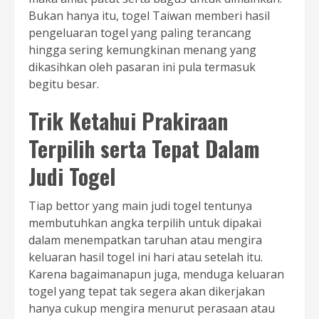
Bukan hanya itu, togel Taiwan memberi hasil
pengeluaran togel yang paling terancang
hingga sering kemungkinan menang yang
dikasihkan oleh pasaran ini pula termasuk
begitu besar.
Trik Ketahui Prakiraan
Terpilih serta Tepat Dalam
Judi Togel
Tiap bettor yang main judi togel tentunya
membutuhkan angka terpilih untuk dipakai
dalam menempatkan taruhan atau mengira
keluaran hasil togel ini hari atau setelah itu.
Karena bagaimanapun juga, menduga keluaran
togel yang tepat tak segera akan dikerjakan
hanya cukup mengira menurut perasaan atau