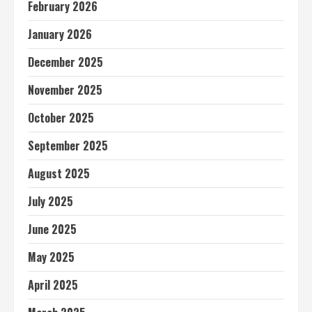
February 2026
January 2026
December 2025
November 2025
October 2025
September 2025
August 2025
July 2025
June 2025
May 2025
April 2025