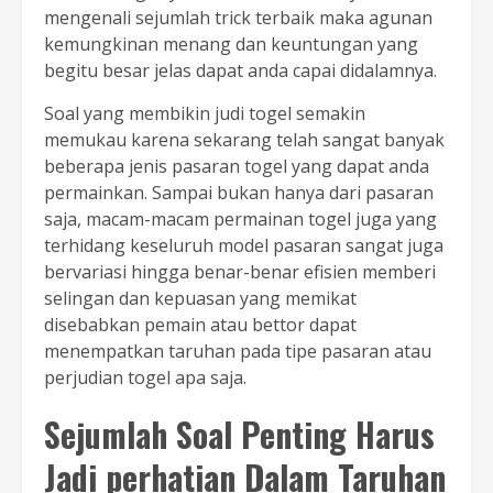
mengenali sejumlah trick terbaik maka agunan
kemungkinan menang dan keuntungan yang
begitu besar jelas dapat anda capai didalamnya.
Soal yang membikin judi togel semakin
memukau karena sekarang telah sangat banyak
beberapa jenis pasaran togel yang dapat anda
permainkan. Sampai bukan hanya dari pasaran
saja, macam-macam permainan togel juga yang
terhidang keseluruh model pasaran sangat juga
bervariasi hingga benar-benar efisien memberi
selingan dan kepuasan yang memikat
disebabkan pemain atau bettor dapat
menempatkan taruhan pada tipe pasaran atau
perjudian togel apa saja.
Sejumlah Soal Penting Harus
Jadi perhatian Dalam Taruhan