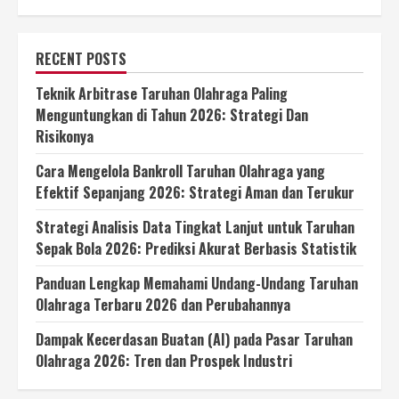
RECENT POSTS
Teknik Arbitrase Taruhan Olahraga Paling
Menguntungkan di Tahun 2026: Strategi Dan
Risikonya
Cara Mengelola Bankroll Taruhan Olahraga yang
Efektif Sepanjang 2026: Strategi Aman dan Terukur
Strategi Analisis Data Tingkat Lanjut untuk Taruhan
Sepak Bola 2026: Prediksi Akurat Berbasis Statistik
Panduan Lengkap Memahami Undang-Undang Taruhan
Olahraga Terbaru 2026 dan Perubahannya
Dampak Kecerdasan Buatan (AI) pada Pasar Taruhan
Olahraga 2026: Tren dan Prospek Industri