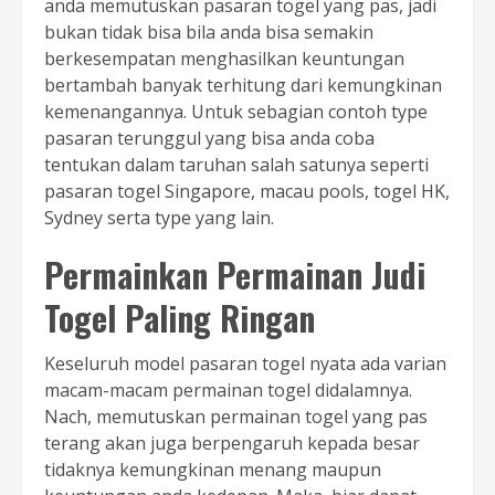
anda memutuskan pasaran togel yang pas, jadi
bukan tidak bisa bila anda bisa semakin
berkesempatan menghasilkan keuntungan
bertambah banyak terhitung dari kemungkinan
kemenangannya. Untuk sebagian contoh type
pasaran terunggul yang bisa anda coba
tentukan dalam taruhan salah satunya seperti
pasaran togel Singapore, macau pools, togel HK,
Sydney serta type yang lain.
Permainkan Permainan Judi
Togel Paling Ringan
Keseluruh model pasaran togel nyata ada varian
macam-macam permainan togel didalamnya.
Nach, memutuskan permainan togel yang pas
terang akan juga berpengaruh kepada besar
tidaknya kemungkinan menang maupun