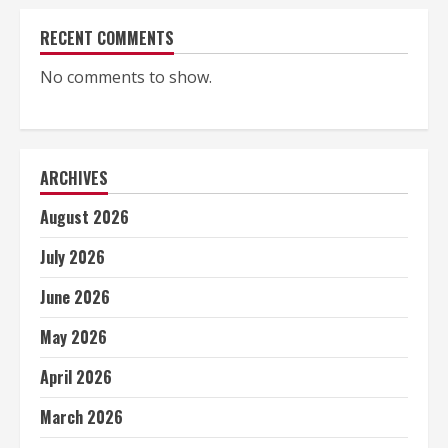
RECENT COMMENTS
No comments to show.
ARCHIVES
August 2026
July 2026
June 2026
May 2026
April 2026
March 2026