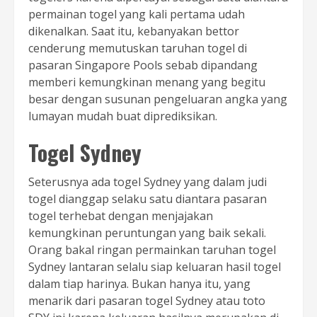
permainan togel yang kali pertama udah
dikenalkan. Saat itu, kebanyakan bettor
cenderung memutuskan taruhan togel di
pasaran Singapore Pools sebab dipandang
memberi kemungkinan menang yang begitu
besar dengan susunan pengeluaran angka yang
lumayan mudah buat diprediksikan.
Togel Sydney
Seterusnya ada togel Sydney yang dalam judi
togel dianggap selaku satu diantara pasaran
togel terhebat dengan menjajakan
kemungkinan peruntungan yang baik sekali.
Orang bakal ringan permainkan taruhan togel
Sydney lantaran selalu siap keluaran hasil togel
dalam tiap harinya. Bukan hanya itu, yang
menarik dari pasaran togel Sydney atau toto