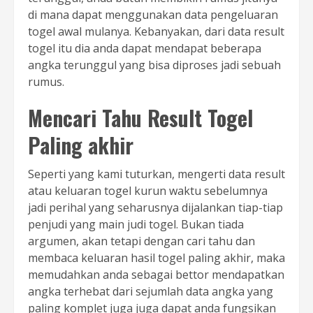
di mana dapat menggunakan data pengeluaran
togel awal mulanya. Kebanyakan, dari data result
togel itu dia anda dapat mendapat beberapa
angka terunggul yang bisa diproses jadi sebuah
rumus.
Mencari Tahu Result Togel
Paling akhir
Seperti yang kami tuturkan, mengerti data result
atau keluaran togel kurun waktu sebelumnya
jadi perihal yang seharusnya dijalankan tiap-tiap
penjudi yang main judi togel. Bukan tiada
argumen, akan tetapi dengan cari tahu dan
membaca keluaran hasil togel paling akhir, maka
memudahkan anda sebagai bettor mendapatkan
angka terhebat dari sejumlah data angka yang
paling komplet juga juga dapat anda fungsikan