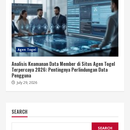
Agen Togel
Analisis Keamanan Data Member di Situs Agen Togel
Terpercaya 2026: Pentingnya Perlindungan Data
Pengguna
July 29, 2026
SEARCH
SEARCH