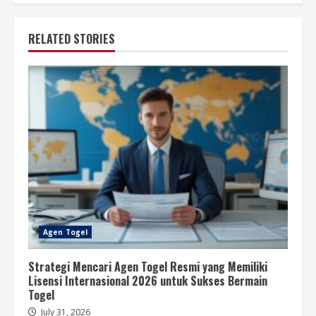
RELATED STORIES
Agen Togel
Strategi Mencari Agen Togel Resmi yang Memiliki
Lisensi Internasional 2026 untuk Sukses Bermain
Togel
July 31, 2026