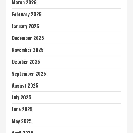
March 2026
February 2026
January 2026
December 2025
November 2025
October 2025
September 2025
August 2025
July 2025
June 2025
May 2025