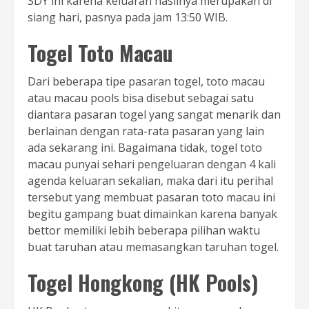
SDY ini karena keluaran hasilnya merupakan di
siang hari, pasnya pada jam 13:50 WIB.
Togel Toto Macau
Dari beberapa tipe pasaran togel, toto macau
atau macau pools bisa disebut sebagai satu
diantara pasaran togel yang sangat menarik dan
berlainan dengan rata-rata pasaran yang lain
ada sekarang ini. Bagaimana tidak, togel toto
macau punyai sehari pengeluaran dengan 4 kali
agenda keluaran sekalian, maka dari itu perihal
tersebut yang membuat pasaran toto macau ini
begitu gampang buat dimainkan karena banyak
bettor memiliki lebih beberapa pilihan waktu
buat taruhan atau memasangkan taruhan togel.
Togel Hongkong (HK Pools)