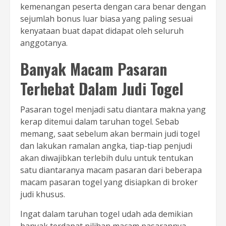
kemenangan peserta dengan cara benar dengan
sejumlah bonus luar biasa yang paling sesuai
kenyataan buat dapat didapat oleh seluruh
anggotanya.
Banyak Macam Pasaran
Terhebat Dalam Judi Togel
Pasaran togel menjadi satu diantara makna yang
kerap ditemui dalam taruhan togel. Sebab
memang, saat sebelum akan bermain judi togel
dan lakukan ramalan angka, tiap-tiap penjudi
akan diwajibkan terlebih dulu untuk tentukan
satu diantaranya macam pasaran dari beberapa
macam pasaran togel yang disiapkan di broker
judi khusus.
Ingat dalam taruhan togel udah ada demikian