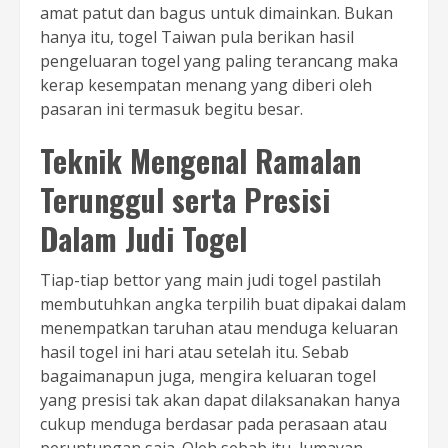
amat patut dan bagus untuk dimainkan. Bukan
hanya itu, togel Taiwan pula berikan hasil
pengeluaran togel yang paling terancang maka
kerap kesempatan menang yang diberi oleh
pasaran ini termasuk begitu besar.
Teknik Mengenal Ramalan
Terunggul serta Presisi
Dalam Judi Togel
Tiap-tiap bettor yang main judi togel pastilah
membutuhkan angka terpilih buat dipakai dalam
menempatkan taruhan atau menduga keluaran
hasil togel ini hari atau setelah itu. Sebab
bagaimanapun juga, mengira keluaran togel
yang presisi tak akan dapat dilaksanakan hanya
cukup menduga berdasar pada perasaan atau