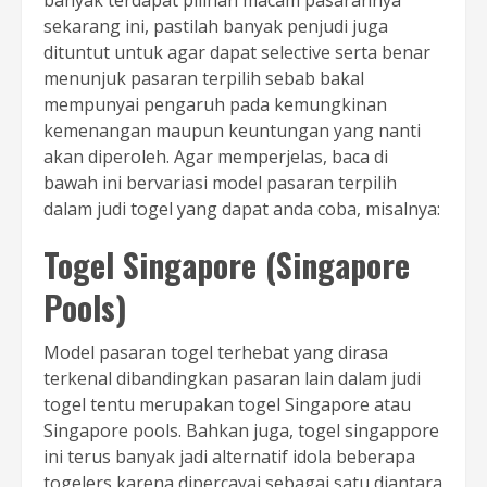
banyak terdapat pilihan macam pasarannya
sekarang ini, pastilah banyak penjudi juga
dituntut untuk agar dapat selective serta benar
menunjuk pasaran terpilih sebab bakal
mempunyai pengaruh pada kemungkinan
kemenangan maupun keuntungan yang nanti
akan diperoleh. Agar memperjelas, baca di
bawah ini bervariasi model pasaran terpilih
dalam judi togel yang dapat anda coba, misalnya:
Togel Singapore (Singapore
Pools)
Model pasaran togel terhebat yang dirasa
terkenal dibandingkan pasaran lain dalam judi
togel tentu merupakan togel Singapore atau
Singapore pools. Bahkan juga, togel singappore
ini terus banyak jadi alternatif idola beberapa
togelers karena dipercayai sebagai satu diantara