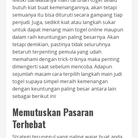
Meski bahwasanya main taruhan togel selalu
butuh kiat buat kemenangannya, akan tetapi
semuanya itu bisa dituruti secara gampang tiap
penjudi. Juga, sedikit kiat atau langkah sukar
untuk dapat menang main togel online maupun
dalam raih keuntungan paling besarnya. Akan
tetapi demikian, pastinya tidak seluruhnya
betaruh terpenting pemula yang udah
memahami dengan trick-triknya maka penting
dimengerti saat sebelum mencoba. Adapun
sejumlah macam cara terpilih langkah main judi
togel supaya simpel meraih kemenangan
dengan keuntungan paling besar antara lain
sebagai berikut ini:
Memutuskan Pasaran
Terhebat
Strategi terunggul yang paling wajar buat anda