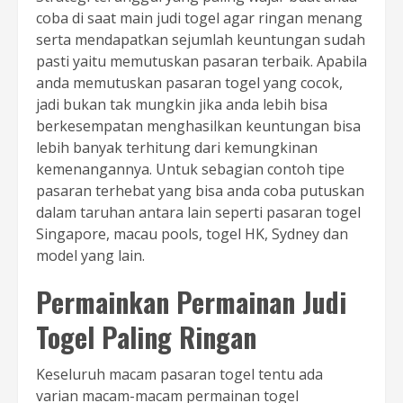
coba di saat main judi togel agar ringan menang
serta mendapatkan sejumlah keuntungan sudah
pasti yaitu memutuskan pasaran terbaik. Apabila
anda memutuskan pasaran togel yang cocok,
jadi bukan tak mungkin jika anda lebih bisa
berkesempatan menghasilkan keuntungan bisa
lebih banyak terhitung dari kemungkinan
kemenangannya. Untuk sebagian contoh tipe
pasaran terhebat yang bisa anda coba putuskan
dalam taruhan antara lain seperti pasaran togel
Singapore, macau pools, togel HK, Sydney dan
model yang lain.
Permainkan Permainan Judi
Togel Paling Ringan
Keseluruh macam pasaran togel tentu ada
varian macam-macam permainan togel