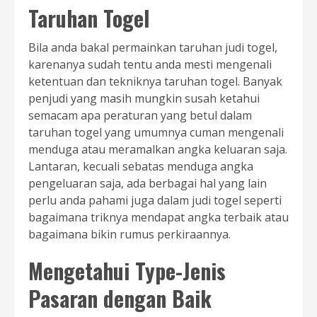
Taruhan Togel
Bila anda bakal permainkan taruhan judi togel,
karenanya sudah tentu anda mesti mengenali
ketentuan dan tekniknya taruhan togel. Banyak
penjudi yang masih mungkin susah ketahui
semacam apa peraturan yang betul dalam
taruhan togel yang umumnya cuman mengenali
menduga atau meramalkan angka keluaran saja.
Lantaran, kecuali sebatas menduga angka
pengeluaran saja, ada berbagai hal yang lain
perlu anda pahami juga dalam judi togel seperti
bagaimana triknya mendapat angka terbaik atau
bagaimana bikin rumus perkiraannya.
Mengetahui Type-Jenis
Pasaran dengan Baik