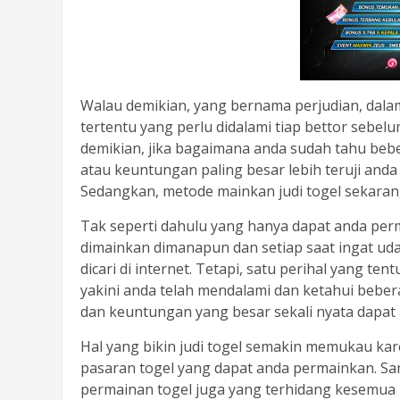
Walau demikian, yang bernama perjudian, dalam 
tertentu yang perlu didalami tiap bettor seb
demikian, jika bagaimana anda sudah tahu bebe
atau keuntungan paling besar lebih teruji anda
Sedangkan, metode mainkan judi togel sekaran
Tak seperti dahulu yang hanya dapat anda perma
dimainkan dimanapun dan setiap saat ingat ud
dicari di internet. Tetapi, satu perihal yang ten
yakini anda telah mendalami dan ketahui bebe
dan keuntungan yang besar sekali nyata dapat
Hal yang bikin judi togel semakin memukau ka
pasaran togel yang dapat anda permainkan. S
permainan togel juga yang terhidang kesemua