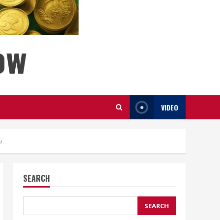
ow
VIDEO
u
SEARCH
SEARCH