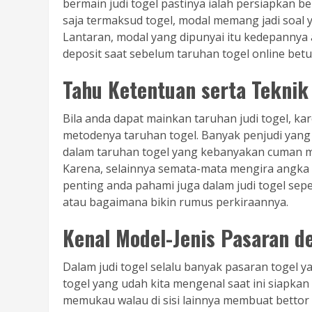
bermain judi togel pastinya ialah persiapkan b
saja termaksud togel, modal memang jadi soal 
Lantaran, modal yang dipunyai itu kedepanny
deposit saat sebelum taruhan togel online betu
Tahu Ketentuan serta Teknik
Bila anda dapat mainkan taruhan judi togel, k
metodenya taruhan togel. Banyak penjudi yang
dalam taruhan togel yang kebanyakan cuman m
Karena, selainnya semata-mata mengira angka p
penting anda pahami juga dalam judi togel se
atau bagaimana bikin rumus perkiraannya.
Kenal Model-Jenis Pasaran d
Dalam judi togel selalu banyak pasaran togel 
togel yang udah kita mengenal saat ini siapka
memukau walau di sisi lainnya membuat bettor