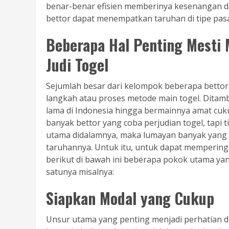
benar-benar efisien memberinya kesenangan 
bettor dapat menempatkan taruhan di tipe pasa
Beberapa Hal Penting Mesti 
Judi Togel
Sejumlah besar dari kelompok beberapa bettor 
langkah atau proses metode main togel. Ditamba
lama di Indonesia hingga bermainnya amat cuk
banyak bettor yang coba perjudian togel, tapi 
utama didalamnya, maka lumayan banyak yan
taruhannya. Untuk itu, untuk dapat mempering
berikut di bawah ini beberapa pokok utama yang
satunya misalnya:
Siapkan Modal yang Cukup
Unsur utama yang penting menjadi perhatian d