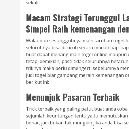
sekali.
Macam Strategi Terunggul La
Simpel Raih kemenangan den
Walaupun sesungguhnya main taruhan togel 
seluruhnya bisa dituruti secara mudah tiap-tiap
buat dapat menang main togel online maupun 
tetapi demikian, pasti tidak seluruhnya betar
triknya maka perlu dimengerti sebelumnya men
judi togel biar gampang meraih kemenangan d
berikut ini:
Menunjuk Pasaran Terbaik
Trick terbaik yang paling patut buat anda coba
sejumlah keuntungan tentu yaitu memutuskan pa
benar, jadi bukan tak mungkin jika anda bis