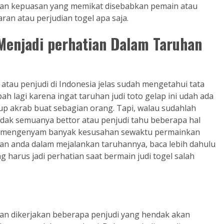
dan kepuasan yang memikat disebabkan pemain atau
ran atau perjudian togel apa saja.
Menjadi perhatian Dalam Taruhan
atau penjudi di Indonesia jelas sudah mengetahui tata
h lagi karena ingat taruhan judi toto gelap ini udah ada
up akrab buat sebagian orang. Tapi, walau sudahlah
tidak semuanya bettor atau penjudi tahu beberapa hal
g mengenyam banyak kesusahan sewaktu permainkan
an anda dalam mejalankan taruhannya, baca lebih dahulu
 harus jadi perhatian saat bermain judi togel salah
an dikerjakan beberapa penjudi yang hendak akan