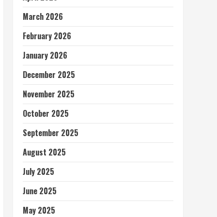
March 2026
February 2026
January 2026
December 2025
November 2025
October 2025
September 2025
August 2025
July 2025
June 2025
May 2025