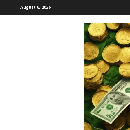
Skip
August 6, 2026
to
content