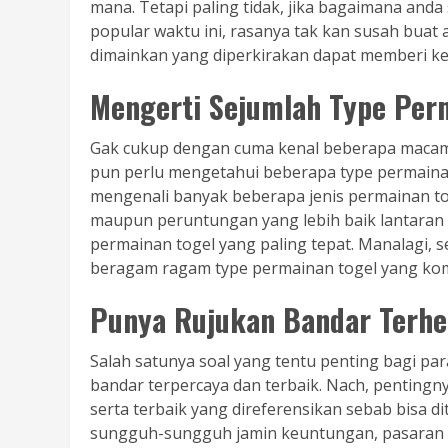
mana. Tetapi paling tidak, jika bagaimana an
popular waktu ini, rasanya tak kan susah bua
dimainkan yang diperkirakan dapat memberi ke
Mengerti Sejumlah Type Per
Gak cukup dengan cuma kenal beberapa macam pa
pun perlu mengetahui beberapa type permainan
mengenali banyak beberapa jenis permainan t
maupun peruntungan yang lebih baik lantaran d
permainan togel yang paling tepat. Manalagi,
beragam ragam type permainan togel yang kom
Punya Rujukan Bandar Terhe
Salah satunya soal yang tentu penting bagi par
bandar terpercaya dan terbaik. Nach, penting
serta terbaik yang direferensikan sebab bisa 
sungguh-sungguh jamin keuntungan, pasaran 