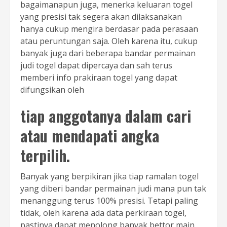
bagaimanapun juga, menerka keluaran togel
yang presisi tak segera akan dilaksanakan
hanya cukup mengira berdasar pada perasaan
atau peruntungan saja. Oleh karena itu, cukup
banyak juga dari beberapa bandar permainan
judi togel dapat dipercaya dan sah terus
memberi info prakiraan togel yang dapat
difungsikan oleh
tiap anggotanya dalam cari
atau mendapati angka
terpilih.
Banyak yang berpikiran jika tiap ramalan togel
yang diberi bandar permainan judi mana pun tak
menanggung terus 100% presisi. Tetapi paling
tidak, oleh karena ada data perkiraan togel,
pastinya dapat menolong banyak bettor main