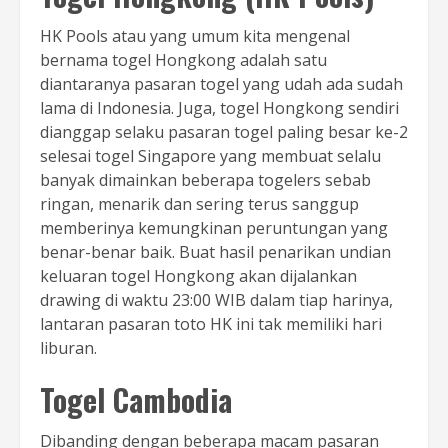
HK Pools atau yang umum kita mengenal
bernama togel Hongkong adalah satu
diantaranya pasaran togel yang udah ada sudah
lama di Indonesia. Juga, togel Hongkong sendiri
dianggap selaku pasaran togel paling besar ke-2
selesai togel Singapore yang membuat selalu
banyak dimainkan beberapa togelers sebab
ringan, menarik dan sering terus sanggup
memberinya kemungkinan peruntungan yang
benar-benar baik. Buat hasil penarikan undian
keluaran togel Hongkong akan dijalankan
drawing di waktu 23:00 WIB dalam tiap harinya,
lantaran pasaran toto HK ini tak memiliki hari
liburan.
Togel Cambodia
Dibanding dengan beberapa macam pasaran