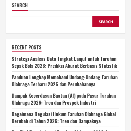
SEARCH
SEARCH
RECENT POSTS
Strategi Analisis Data Tingkat Lanjut untuk Taruhan
Sepak Bola 2026: Prediksi Akurat Berbasis Statistik
Panduan Lengkap Memahami Undang-Undang Taruhan
Olahraga Terbaru 2026 dan Perubahannya
Dampak Kecerdasan Buatan (AI) pada Pasar Taruhan
Olahraga 2026: Tren dan Prospek Industri
Bagaimana Regulasi Hukum Taruhan Olahraga Global
Berubah di Tahun 2026: Tren dan Dampaknya