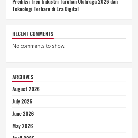
Prediksi Tren Industri Taruhan Olahraga 2026 dan
Teknologi Terbaru di Era Digital
RECENT COMMENTS
No comments to show.
ARCHIVES
August 2026
July 2026
June 2026
May 2026