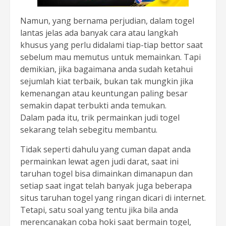
Namun, yang bernama perjudian, dalam togel
lantas jelas ada banyak cara atau langkah
khusus yang perlu didalami tiap-tiap bettor saat
sebelum mau memutus untuk memainkan. Tapi
demikian, jika bagaimana anda sudah ketahui
sejumlah kiat terbaik, bukan tak mungkin jika
kemenangan atau keuntungan paling besar
semakin dapat terbukti anda temukan.
Dalam pada itu, trik permainkan judi togel
sekarang telah sebegitu membantu.
Tidak seperti dahulu yang cuman dapat anda
permainkan lewat agen judi darat, saat ini
taruhan togel bisa dimainkan dimanapun dan
setiap saat ingat telah banyak juga beberapa
situs taruhan togel yang ringan dicari di internet.
Tetapi, satu soal yang tentu jika bila anda
merencanakan coba hoki saat bermain togel,