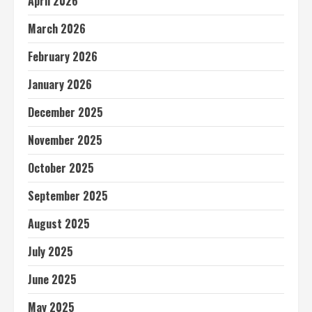
April 2026
March 2026
February 2026
January 2026
December 2025
November 2025
October 2025
September 2025
August 2025
July 2025
June 2025
May 2025