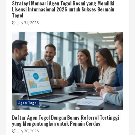
Strategi Mencari Agen Togel Resmi yang Memiliki
Lisensi Internasional 2026 untuk Sukses Bermain
Togel
July 31, 2026
Agen Togel
Daftar Agen Togel Dengan Bonus Referral Tertinggi
yang Menguntungkan untuk Pemain Cerdas
July 30, 2026