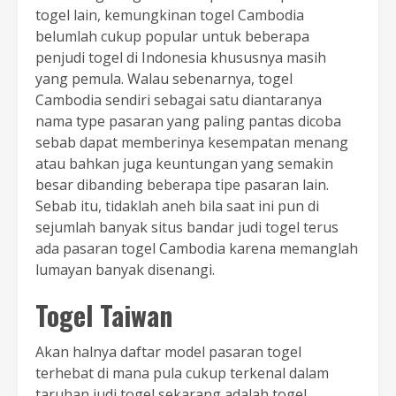
togel lain, kemungkinan togel Cambodia
belumlah cukup popular untuk beberapa
penjudi togel di Indonesia khususnya masih
yang pemula. Walau sebenarnya, togel
Cambodia sendiri sebagai satu diantaranya
nama type pasaran yang paling pantas dicoba
sebab dapat memberinya kesempatan menang
atau bahkan juga keuntungan yang semakin
besar dibanding beberapa tipe pasaran lain.
Sebab itu, tidaklah aneh bila saat ini pun di
sejumlah banyak situs bandar judi togel terus
ada pasaran togel Cambodia karena memanglah
lumayan banyak disenangi.
Togel Taiwan
Akan halnya daftar model pasaran togel
terhebat di mana pula cukup terkenal dalam
taruhan judi togel sekarang adalah togel