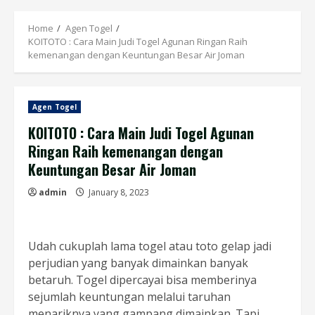
Menu
Home
Agen Togel
KOITOTO : Cara Main Judi Togel Agunan Ringan Raih
kemenangan dengan Keuntungan Besar Air Joman
Agen Togel
KOITOTO : Cara Main Judi Togel Agunan
Ringan Raih kemenangan dengan
Keuntungan Besar Air Joman
admin
January 8, 2023
Udah cukuplah lama togel atau toto gelap jadi
perjudian yang banyak dimainkan banyak
betaruh. Togel dipercayai bisa memberinya
sejumlah keuntungan melalui taruhan
menariknya yang gampang dimainkan. Tapi,