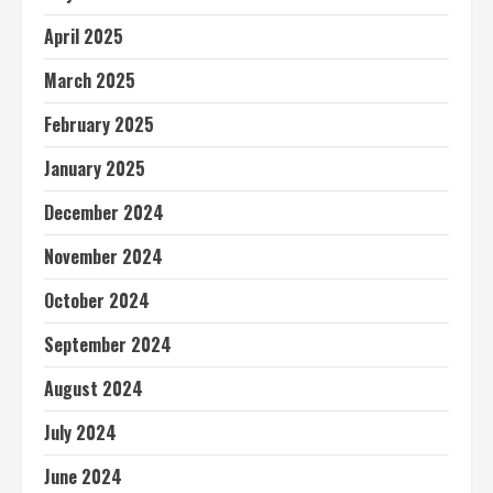
April 2025
March 2025
February 2025
January 2025
December 2024
November 2024
October 2024
September 2024
August 2024
July 2024
June 2024