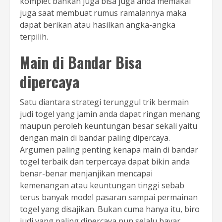
komplet bahkan juga bisa juga anda memakai
juga saat membuat rumus ramalannya maka
dapat berikan atau hasilkan angka-angka
terpilih.
Main di Bandar Bisa
dipercaya
Satu diantara strategi terunggul trik bermain
judi togel yang jamin anda dapat ringan menang
maupun peroleh keuntungan besar sekali yaitu
dengan main di bandar paling dipercaya.
Argumen paling penting kenapa main di bandar
togel terbaik dan terpercaya dapat bikin anda
benar-benar menjanjikan mencapai
kemenangan atau keuntungan tinggi sebab
terus banyak model pasaran sampai permainan
togel yang disajikan. Bukan cuma hanya itu, biro
judi yang paling dipercaya pun selalu bayar