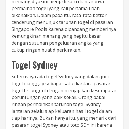
memang diyakini menjadi satu diantaranya
permainan togel yang kali pertama udah
dikenalkan. Dalam pada itu, rata-rata bettor
cenderung menunjuk taruhan togel di pasaran
Singapore Pools karena dipandang memberinya
kemungkinan menang yang begitu besar
dengan susunan pengeluaran angka yang
cukup ringan buat diperkirakan.
Togel Sydney
Seterusnya ada togel Sydney yang dalam judi
togel dianggap sebagai satu diantara pasaran
togel terunggul dengan menjajakan kesempatan
peruntungan yang baik sekali. Orang bakal
ringan permainkan taruhan togel Sydney
lantaran selalu siap keluaran hasil togel dalam
tiap harinya. Bukan hanya itu, yang menarik dari
pasaran togel Sydney atau toto SDY ini karena