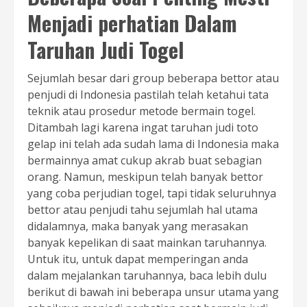
Menjadi perhatian Dalam
Taruhan Judi Togel
Sejumlah besar dari group beberapa bettor atau
penjudi di Indonesia pastilah telah ketahui tata
teknik atau prosedur metode bermain togel.
Ditambah lagi karena ingat taruhan judi toto
gelap ini telah ada sudah lama di Indonesia maka
bermainnya amat cukup akrab buat sebagian
orang. Namun, meskipun telah banyak bettor
yang coba perjudian togel, tapi tidak seluruhnya
bettor atau penjudi tahu sejumlah hal utama
didalamnya, maka banyak yang merasakan
banyak kepelikan di saat mainkan taruhannya.
Untuk itu, untuk dapat memperingan anda
dalam mejalankan taruhannya, baca lebih dulu
berikut di bawah ini beberapa unsur utama yang