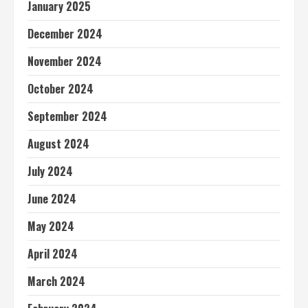
January 2025
December 2024
November 2024
October 2024
September 2024
August 2024
July 2024
June 2024
May 2024
April 2024
March 2024