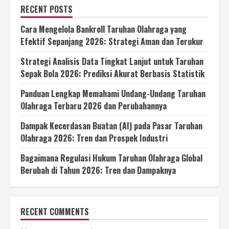
RECENT POSTS
Cara Mengelola Bankroll Taruhan Olahraga yang
Efektif Sepanjang 2026: Strategi Aman dan Terukur
Strategi Analisis Data Tingkat Lanjut untuk Taruhan
Sepak Bola 2026: Prediksi Akurat Berbasis Statistik
Panduan Lengkap Memahami Undang-Undang Taruhan
Olahraga Terbaru 2026 dan Perubahannya
Dampak Kecerdasan Buatan (AI) pada Pasar Taruhan
Olahraga 2026: Tren dan Prospek Industri
Bagaimana Regulasi Hukum Taruhan Olahraga Global
Berubah di Tahun 2026: Tren dan Dampaknya
RECENT COMMENTS