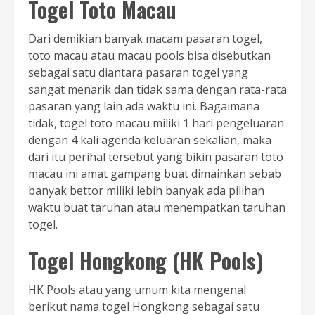
Togel Toto Macau
Dari demikian banyak macam pasaran togel,
toto macau atau macau pools bisa disebutkan
sebagai satu diantara pasaran togel yang
sangat menarik dan tidak sama dengan rata-rata
pasaran yang lain ada waktu ini. Bagaimana
tidak, togel toto macau miliki 1 hari pengeluaran
dengan 4 kali agenda keluaran sekalian, maka
dari itu perihal tersebut yang bikin pasaran toto
macau ini amat gampang buat dimainkan sebab
banyak bettor miliki lebih banyak ada pilihan
waktu buat taruhan atau menempatkan taruhan
togel.
Togel Hongkong (HK Pools)
HK Pools atau yang umum kita mengenal
berikut nama togel Hongkong sebagai satu