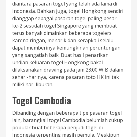
diantara pasaran togel yang telah ada lama di
Indonesia. Bahkan juga, togel Hongkong sendiri
dianggap sebagai pasaran togel paling besar
ke-2 sesudah togel Singapore yang membuat
terus banyak dimainkan beberapa togelers
karena ringan, menarik dan kerapkali selalu
dapat memberinya kemungkinan peruntungan
yang sangatlah baik. Buat hasil penarikan
undian keluaran togel Hongkong bakal
dilaksanakan drawing pada jam 23:00 WIB dalam
sehari-harinya, karena pasaran toto HK ini tak
miliki hari liburan.
Togel Cambodia
Dibanding dengan beberapa tipe pasaran togel
lain, barangkali togel Cambodia belumlah cukup
popular buat beberapa penjudi togel di
Indonesia terpenting masih pemula. Meskipun