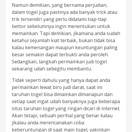
Namun demikian, yang bernama perjudian,
dalam togel juga pastinya ada banyak trick atau
trik tersendiri yang perlu didalami tiap-tiap
bettor sebelumnya ingin menentukan untuk
memainkan. Tapi demikian, jikamana anda sudah
ketahui sejumlah kiat terbaik, bukan tidak bisa
kalau kemenangan maupun keuntungan paling
besar semakin dapat terbukti anda peroleh.
Sedangkan, langkah permainkan judi togel
sekarang udah sebegitu membantu.
Tidak seperti dahulu yang hanya dapat anda
permainkan lewat biro judi darat, saat ini
taruhan togel bisa dimainkan dimanapun dan
setiap saat ingat udah banyaknya juga beberapa
situs taruhan togel yang ringan dicari di internet.
Akan tetapi, sebuah perihal yang benar kalau
jikalau anda merencanakan coba
keberuntungan di saat main togel, yakinkan