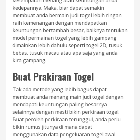
kesempatan menang atau keuntungan anda
kedepannya. Maka, biar dapat semakin
membuat anda bermain judi togel lebih ringan
raih kemenangan dengan mendapatkan
keuntungan bertambah besar, baiknya tentukan
model permainan togel yang lebih gampang
dimainkan lebih dahulu seperti togel 2D, tusuk
bebas, tusuk macau atau apa saja yang anda
kira gampang.
Buat Prakiraan Togel
Tak ada metode yang lebih bagus dapat
membuat anda menang main judi togel dengan
mendapati keuntungan paling besarnya
selainnya dengan mesti bikin perkiraan togel.
Buat peroleh perkiraan terunggul, anda perlu
bikin rumus jitunya di mana dapat
menggunakan data pengeluaran togel awal