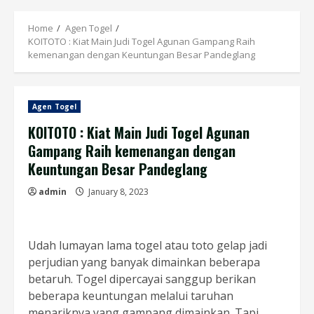
Menu
Home
Agen Togel
KOITOTO : Kiat Main Judi Togel Agunan Gampang Raih
kemenangan dengan Keuntungan Besar Pandeglang
Agen Togel
KOITOTO : Kiat Main Judi Togel Agunan
Gampang Raih kemenangan dengan
Keuntungan Besar Pandeglang
admin
January 8, 2023
Udah lumayan lama togel atau toto gelap jadi
perjudian yang banyak dimainkan beberapa
betaruh. Togel dipercayai sanggup berikan
beberapa keuntungan melalui taruhan
menariknya yang gampang dimainkan. Tapi,