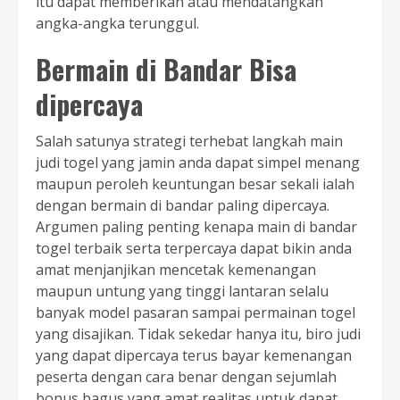
itu dapat memberikan atau mendatangkan
angka-angka terunggul.
Bermain di Bandar Bisa
dipercaya
Salah satunya strategi terhebat langkah main
judi togel yang jamin anda dapat simpel menang
maupun peroleh keuntungan besar sekali ialah
dengan bermain di bandar paling dipercaya.
Argumen paling penting kenapa main di bandar
togel terbaik serta terpercaya dapat bikin anda
amat menjanjikan mencetak kemenangan
maupun untung yang tinggi lantaran selalu
banyak model pasaran sampai permainan togel
yang disajikan. Tidak sekedar hanya itu, biro judi
yang dapat dipercaya terus bayar kemenangan
peserta dengan cara benar dengan sejumlah
bonus bagus yang amat realitas untuk dapat