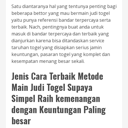
Satu diantaranya hal yang tentunya penting bagi
beberapa bettor yang mau bermain judi togel
yaitu punya referensi bandar terpercaya serta
terbaik. Nach, pentingnya buat anda untuk
masuk di bandar terpercaya dan terbaik yang
dianjurkan karena bisa ditandaskan service
taruhan togel yang disiapkan serius jamin
keuntungan, pasaran togel yang komplet dan
kesempatan menang besar sekali.
Jenis Cara Terbaik Metode
Main Judi Togel Supaya
Simpel Raih kemenangan
dengan Keuntungan Paling
besar