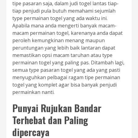
tipe pasaran saja, dalam judi togel lantas tiap-
tiap penjudi pula butuh memahami sejumlah
type permainan togel yang ada waktu ini.
Apabila mana anda mengerti banyak macam-
macam permainan togel, karenanya anda dapat
peroleh kemungkinan menang maupun
peruntungan yang lebih baik lantaran dapat
memastikan opsi macam taruhan atau type
permainan togel yang paling pas. Ditambah lagi,
semua type pasaran togel yang ada yang pasti
menyuguhkan pelbagai ragam tipe permainan
togel yang komplet agar bisa banyak penjudi
permainkan nanti.
Punyai Rujukan Bandar
Terhebat dan Paling
dipercaya