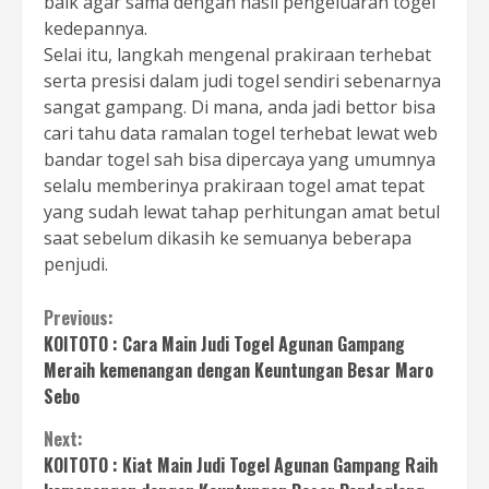
baik agar sama dengan hasil pengeluaran togel
kedepannya.
Selai itu, langkah mengenal prakiraan terhebat
serta presisi dalam judi togel sendiri sebenarnya
sangat gampang. Di mana, anda jadi bettor bisa
cari tahu data ramalan togel terhebat lewat web
bandar togel sah bisa dipercaya yang umumnya
selalu memberinya prakiraan togel amat tepat
yang sudah lewat tahap perhitungan amat betul
saat sebelum dikasih ke semuanya beberapa
penjudi.
Continue
Previous:
KOITOTO : Cara Main Judi Togel Agunan Gampang
Reading
Meraih kemenangan dengan Keuntungan Besar Maro
Sebo
Next:
KOITOTO : Kiat Main Judi Togel Agunan Gampang Raih