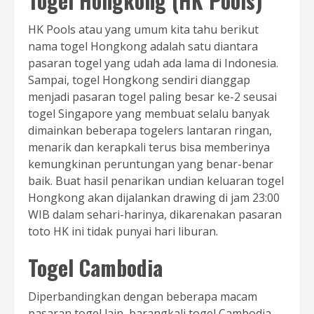
Togel Hongkong (HK Pools)
HK Pools atau yang umum kita tahu berikut
nama togel Hongkong adalah satu diantara
pasaran togel yang udah ada lama di Indonesia.
Sampai, togel Hongkong sendiri dianggap
menjadi pasaran togel paling besar ke-2 seusai
togel Singapore yang membuat selalu banyak
dimainkan beberapa togelers lantaran ringan,
menarik dan kerapkali terus bisa memberinya
kemungkinan peruntungan yang benar-benar
baik. Buat hasil penarikan undian keluaran togel
Hongkong akan dijalankan drawing di jam 23:00
WIB dalam sehari-harinya, dikarenakan pasaran
toto HK ini tidak punyai hari liburan.
Togel Cambodia
Diperbandingkan dengan beberapa macam
pasaran togel lain, barangkali togel Cambodia