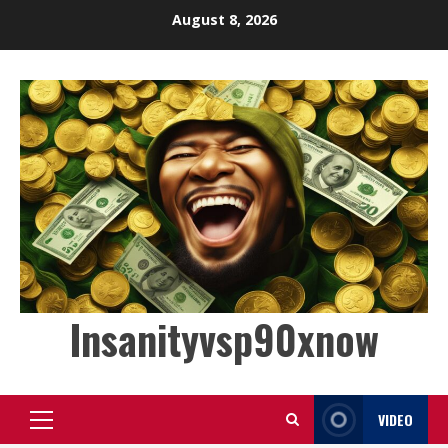
Skip
August 8, 2026
to
content
Insanityvsp90xnow
VIDEO
Primary