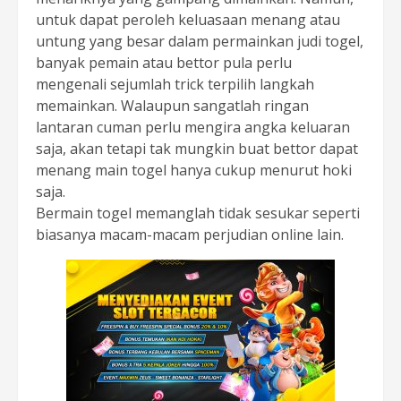
untuk dapat peroleh keluasaan menang atau
untung yang besar dalam permainkan judi togel,
banyak pemain atau bettor pula perlu
mengenali sejumlah trick terpilih langkah
memainkan. Walaupun sangatlah ringan
lantaran cuman perlu mengira angka keluaran
saja, akan tetapi tak mungkin buat bettor dapat
menang main togel hanya cukup menurut hoki
saja.
Bermain togel memanglah tidak sesukar seperti
biasanya macam-macam perjudian online lain.