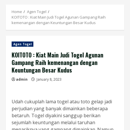
Menu
Home
Agen Togel
KOITOTO : Kiat Main Judi Togel Agunan Gampang Raih
kemenangan dengan Keuntungan Besar Kudus
Agen Togel
KOITOTO : Kiat Main Judi Togel Agunan
Gampang Raih kemenangan dengan
Keuntungan Besar Kudus
admin
January 8, 2023
Udah cukuplah lama togel atau toto gelap jadi
perjudian yang banyak dimainkan beberapa
betaruh. Togel diyakini sanggup berikan
sejumlah keuntungan melalui taruhan
menariknya yang gampang dimainkan. Namun,