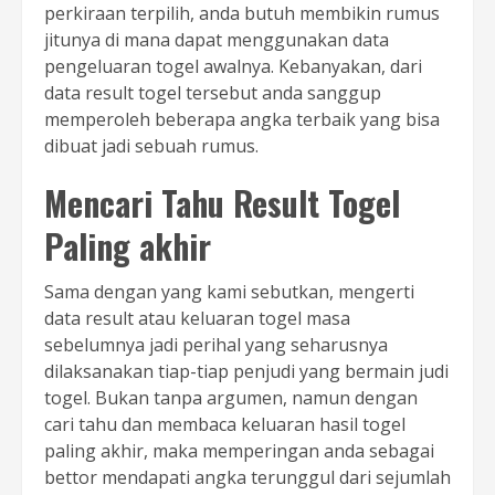
perkiraan terpilih, anda butuh membikin rumus
jitunya di mana dapat menggunakan data
pengeluaran togel awalnya. Kebanyakan, dari
data result togel tersebut anda sanggup
memperoleh beberapa angka terbaik yang bisa
dibuat jadi sebuah rumus.
Mencari Tahu Result Togel
Paling akhir
Sama dengan yang kami sebutkan, mengerti
data result atau keluaran togel masa
sebelumnya jadi perihal yang seharusnya
dilaksanakan tiap-tiap penjudi yang bermain judi
togel. Bukan tanpa argumen, namun dengan
cari tahu dan membaca keluaran hasil togel
paling akhir, maka memperingan anda sebagai
bettor mendapati angka terunggul dari sejumlah