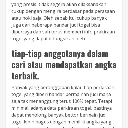
yang presisi tidak segera akan dilaksanakan
cukup dengan mengira berdasar pada perasaan
atau hoki saja. Oleh sebab itu, cukup banyak
juga dari beberapa bandar judi togel bisa
dipercaya dan sah terus memberi info prakiraan
togel yang dapat difungsikan oleh
tiap-tiap anggotanya dalam
cari atau mendapatkan angka
terbaik.
Banyak yang beranggapan kalau tiap perkiraan
togel yang diberi bandar permainan judi mana
saja tak menanggung terus 100% tepat. Tetapi
minimal, adanya data perkiraan togel, pastinya
dapat menolong banyak bettor bermain judi
togel lebih bagus dengan memiliki angka yang