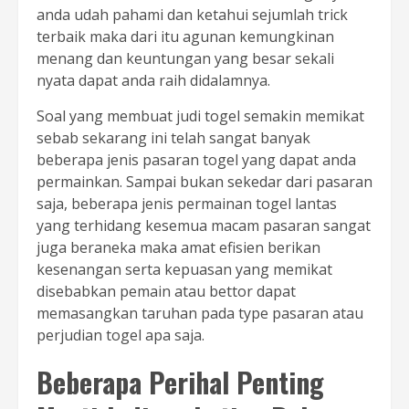
anda udah pahami dan ketahui sejumlah trick
terbaik maka dari itu agunan kemungkinan
menang dan keuntungan yang besar sekali
nyata dapat anda raih didalamnya.
Soal yang membuat judi togel semakin memikat
sebab sekarang ini telah sangat banyak
beberapa jenis pasaran togel yang dapat anda
permainkan. Sampai bukan sekedar dari pasaran
saja, beberapa jenis permainan togel lantas
yang terhidang kesemua macam pasaran sangat
juga beraneka maka amat efisien berikan
kesenangan serta kepuasan yang memikat
disebabkan pemain atau bettor dapat
memasangkan taruhan pada type pasaran atau
perjudian togel apa saja.
Beberapa Perihal Penting