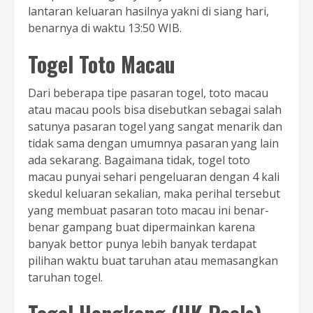
lantaran keluaran hasilnya yakni di siang hari,
benarnya di waktu 13:50 WIB.
Togel Toto Macau
Dari beberapa tipe pasaran togel, toto macau
atau macau pools bisa disebutkan sebagai salah
satunya pasaran togel yang sangat menarik dan
tidak sama dengan umumnya pasaran yang lain
ada sekarang. Bagaimana tidak, togel toto
macau punyai sehari pengeluaran dengan 4 kali
skedul keluaran sekalian, maka perihal tersebut
yang membuat pasaran toto macau ini benar-
benar gampang buat dipermainkan karena
banyak bettor punya lebih banyak terdapat
pilihan waktu buat taruhan atau memasangkan
taruhan togel.