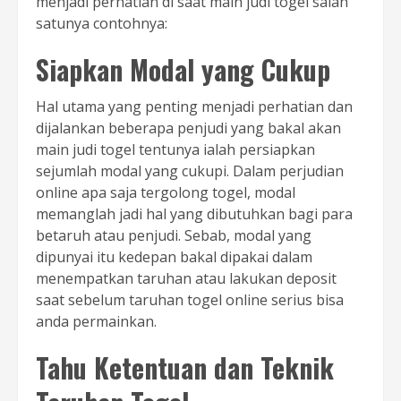
menjadi perhatian di saat main judi togel salah
satunya contohnya:
Siapkan Modal yang Cukup
Hal utama yang penting menjadi perhatian dan
dijalankan beberapa penjudi yang bakal akan
main judi togel tentunya ialah persiapkan
sejumlah modal yang cukupi. Dalam perjudian
online apa saja tergolong togel, modal
memanglah jadi hal yang dibutuhkan bagi para
betaruh atau penjudi. Sebab, modal yang
dipunyai itu kedepan bakal dipakai dalam
menempatkan taruhan atau lakukan deposit
saat sebelum taruhan togel online serius bisa
anda permainkan.
Tahu Ketentuan dan Teknik