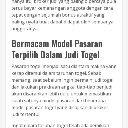
hanya itu, broker judi yang paling dipercaya pula
terus bayar kemenangan anggota dengan cara
tepat dengan sejumlah bonus atraktif yang
paling nyata buat dapat didapat oleh semuanya
anggotanya.
Bermacam Model Pasaran
Terpilih Dalam Judi Togel
Pasaran togel menjadi satu diantara makna yang
kerap ditemui dalam taruhan togel. Sebab
memang, saat sebelum ingin bermain judi togel
dan lakukan prakiraan angka, tiap-tiap penjudi
akan disarankan lebih dulu untuk memastikan
salah satunya model pasaran dari beberapa
model pasaran togel yang disajikan di broker
judi tertentu.
Ingat dalam taruhan togel telah ada demikian