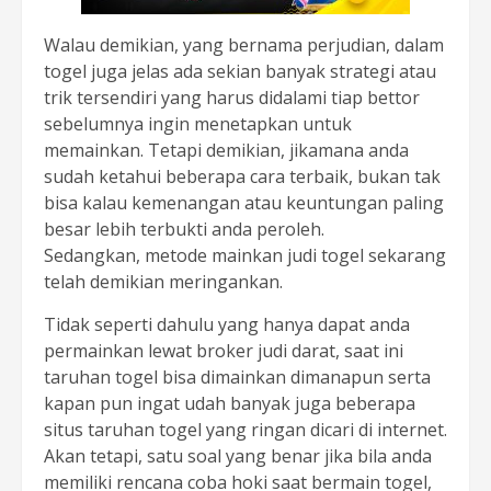
Walau demikian, yang bernama perjudian, dalam
togel juga jelas ada sekian banyak strategi atau
trik tersendiri yang harus didalami tiap bettor
sebelumnya ingin menetapkan untuk
memainkan. Tetapi demikian, jikamana anda
sudah ketahui beberapa cara terbaik, bukan tak
bisa kalau kemenangan atau keuntungan paling
besar lebih terbukti anda peroleh.
Sedangkan, metode mainkan judi togel sekarang
telah demikian meringankan.
Tidak seperti dahulu yang hanya dapat anda
permainkan lewat broker judi darat, saat ini
taruhan togel bisa dimainkan dimanapun serta
kapan pun ingat udah banyak juga beberapa
situs taruhan togel yang ringan dicari di internet.
Akan tetapi, satu soal yang benar jika bila anda
memiliki rencana coba hoki saat bermain togel,