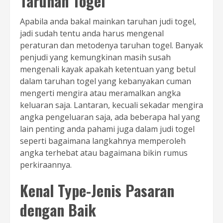
Taruhan Togel
Apabila anda bakal mainkan taruhan judi togel,
jadi sudah tentu anda harus mengenal
peraturan dan metodenya taruhan togel. Banyak
penjudi yang kemungkinan masih susah
mengenali kayak apakah ketentuan yang betul
dalam taruhan togel yang kebanyakan cuman
mengerti mengira atau meramalkan angka
keluaran saja. Lantaran, kecuali sekadar mengira
angka pengeluaran saja, ada beberapa hal yang
lain penting anda pahami juga dalam judi togel
seperti bagaimana langkahnya memperoleh
angka terhebat atau bagaimana bikin rumus
perkiraannya.
Kenal Type-Jenis Pasaran
dengan Baik