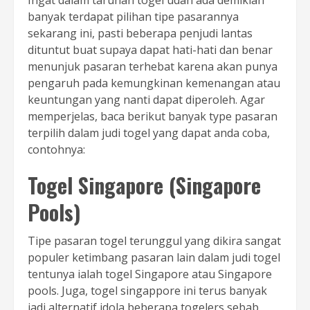
Ingat dalam taruhan togel udah ada demikian
banyak terdapat pilihan tipe pasarannya
sekarang ini, pasti beberapa penjudi lantas
dituntut buat supaya dapat hati-hati dan benar
menunjuk pasaran terhebat karena akan punya
pengaruh pada kemungkinan kemenangan atau
keuntungan yang nanti dapat diperoleh. Agar
memperjelas, baca berikut banyak type pasaran
terpilih dalam judi togel yang dapat anda coba,
contohnya:
Togel Singapore (Singapore
Pools)
Tipe pasaran togel terunggul yang dikira sangat
populer ketimbang pasaran lain dalam judi togel
tentunya ialah togel Singapore atau Singapore
pools. Juga, togel singappore ini terus banyak
jadi alternatif idola beberapa togelers sebab