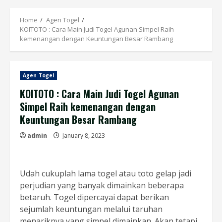
Menu
Home
Agen Togel
KOITOTO : Cara Main Judi Togel Agunan Simpel Raih
kemenangan dengan Keuntungan Besar Rambang
Agen Togel
KOITOTO : Cara Main Judi Togel Agunan
Simpel Raih kemenangan dengan
Keuntungan Besar Rambang
admin
January 8, 2023
Udah cukuplah lama togel atau toto gelap jadi
perjudian yang banyak dimainkan beberapa
betaruh. Togel dipercayai dapat berikan
sejumlah keuntungan melalui taruhan
menariknya yang simpel dimainkan. Akan tetapi,