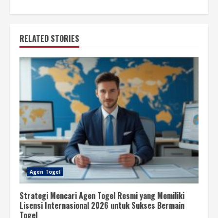
RELATED STORIES
Agen Togel
Strategi Mencari Agen Togel Resmi yang Memiliki
Lisensi Internasional 2026 untuk Sukses Bermain
Togel