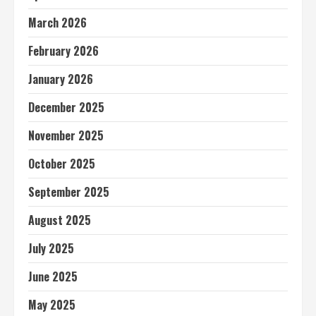
March 2026
February 2026
January 2026
December 2025
November 2025
October 2025
September 2025
August 2025
July 2025
June 2025
May 2025