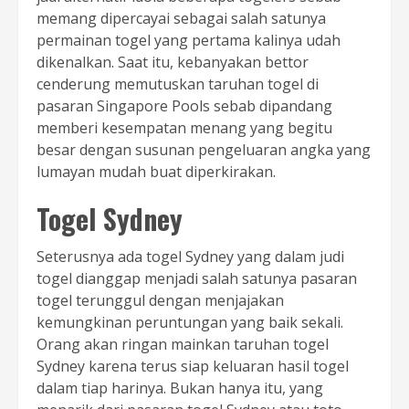
memang dipercayai sebagai salah satunya
permainan togel yang pertama kalinya udah
dikenalkan. Saat itu, kebanyakan bettor
cenderung memutuskan taruhan togel di
pasaran Singapore Pools sebab dipandang
memberi kesempatan menang yang begitu
besar dengan susunan pengeluaran angka yang
lumayan mudah buat diperkirakan.
Togel Sydney
Seterusnya ada togel Sydney yang dalam judi
togel dianggap menjadi salah satunya pasaran
togel terunggul dengan menjajakan
kemungkinan peruntungan yang baik sekali.
Orang akan ringan mainkan taruhan togel
Sydney karena terus siap keluaran hasil togel
dalam tiap harinya. Bukan hanya itu, yang