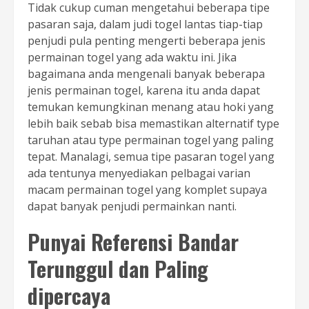
Tidak cukup cuman mengetahui beberapa tipe
pasaran saja, dalam judi togel lantas tiap-tiap
penjudi pula penting mengerti beberapa jenis
permainan togel yang ada waktu ini. Jika
bagaimana anda mengenali banyak beberapa
jenis permainan togel, karena itu anda dapat
temukan kemungkinan menang atau hoki yang
lebih baik sebab bisa memastikan alternatif type
taruhan atau type permainan togel yang paling
tepat. Manalagi, semua tipe pasaran togel yang
ada tentunya menyediakan pelbagai varian
macam permainan togel yang komplet supaya
dapat banyak penjudi permainkan nanti.
Punyai Referensi Bandar
Terunggul dan Paling
dipercaya