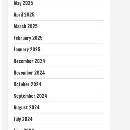
May 2025
April 2025
March 2025
February 2025
January 2025
December 2024
November 2024
October 2024
September 2024
August 2024
July 2024