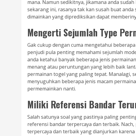
mana. Namun sedikitnya, jikamana anda sudah
sekarang ini, rasanya tak kan susah buat and
dimainkan yang diprediksikan dapat memberin
Mengerti Sejumlah Type Per
Gak cukup dengan cuma mengetahui beberapa ma
penjudi pula penting memahami sejumlah model
anda ketahui banyak beberapa jenis permaina
menang atau peruntungan yang lebih baik lant
permainan togel yang paling tepat. Manalagi, 
menyuguhkan beberapa jenis macam permainan
permemainkan nanti.
Miliki Referensi Bandar Ter
Salah satunya soal yang pastinya paling penting
referensi bandar terpercaya dan terbaik. Nac
terpercaya dan terbaik yang dianjurkan karena 