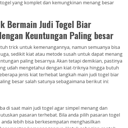
togel yang komplet dan kemungkinan menang besar
ik Bermain Judi Togel Biar
engan Keuntungan Paling besar
butuh trick untuk kemenangannya, namun semuanya bisa
juga, sedikit kiat atau metode susah untuk dapat menang
tungan paling besarnya. Akan tetapi demikian, pastinya
ang udah mengetahui dengan kiat-triknya hingga butuh
erapa jenis kiat terhebat langkah main judi togel biar
ing besar salah satunya sebagaimana berikut ini:
ba di saat main judi togel agar simpel menang dan
uskan pasaran terhebat. Bila anda pilih pasaran togel
un anda lebih bisa berkesempatan menghasilkan