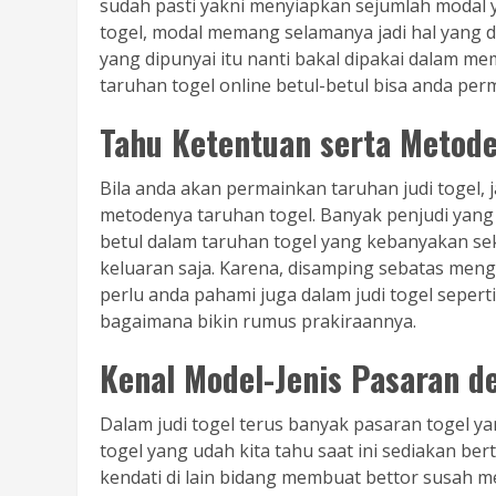
sudah pasti yakni menyiapkan sejumlah modal y
togel, modal memang selamanya jadi hal yang d
yang dipunyai itu nanti bakal dipakai dalam 
taruhan togel online betul-betul bisa anda per
Tahu Ketentuan serta Metode
Bila anda akan permainkan taruhan judi togel,
metodenya taruhan togel. Banyak penjudi yang
betul dalam taruhan togel yang kebanyakan s
keluaran saja. Karena, disamping sebatas mengi
perlu anda pahami juga dalam judi togel sepe
bagaimana bikin rumus prakiraannya.
Kenal Model-Jenis Pasaran d
Dalam judi togel terus banyak pasaran togel y
togel yang udah kita tahu saat ini sediakan 
kendati di lain bidang membuat bettor susah 