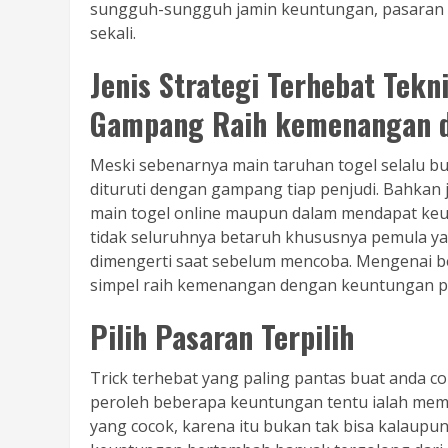
sungguh-sungguh jamin keuntungan, pasaran 
sekali.
Jenis Strategi Terhebat Tekn
Gampang Raih kemenangan d
Meski sebenarnya main taruhan togel selalu 
dituruti dengan gampang tiap penjudi. Bahkan 
main togel online maupun dalam mendapat keun
tidak seluruhnya betaruh khususnya pemula y
dimengerti saat sebelum mencoba. Mengenai beb
simpel raih kemenangan dengan keuntungan pal
Pilih Pasaran Terpilih
Trick terhebat yang paling pantas buat anda co
peroleh beberapa keuntungan tentu ialah memut
yang cocok, karena itu bukan tak bisa kalaup