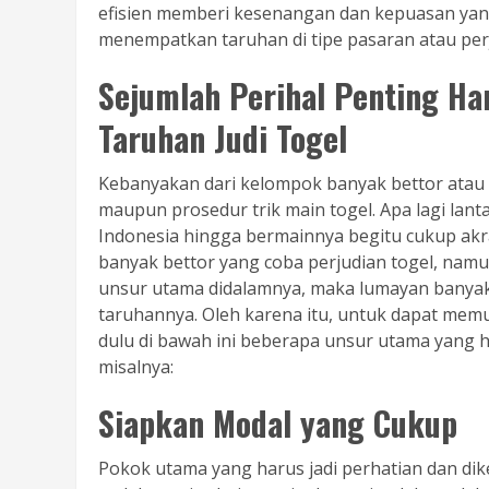
efisien memberi kesenangan dan kepuasan yan
menempatkan taruhan di tipe pasaran atau perj
Sejumlah Perihal Penting Ha
Taruhan Judi Togel
Kebanyakan dari kelompok banyak bettor atau p
maupun prosedur trik main togel. Apa lagi lanta
Indonesia hingga bermainnya begitu cukup akra
banyak bettor yang coba perjudian togel, nam
unsur utama didalamnya, maka lumayan banya
taruhannya. Oleh karena itu, untuk dapat mem
dulu di bawah ini beberapa unsur utama yang ha
misalnya:
Siapkan Modal yang Cukup
Pokok utama yang harus jadi perhatian dan dik