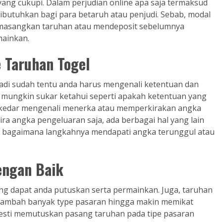
ang cukupi. Dalam perjudian online apa saja termaksud
ibutuhkan bagi para betaruh atau penjudi. Sebab, modal
memasangkan taruhan atau mendeposit sebelumnya
mainkan.
 Taruhan Togel
 jadi sudah tentu anda harus mengenali ketentuan dan
 mungkin sukar ketahui seperti apakah ketentuan yang
ekedar mengenali menerka atau memperkirakan angka
ra angka pengeluaran saja, ada berbagai hal yang lain
rti bagaimana langkahnya mendapati angka terunggul atau
engan Baik
ang dapat anda putuskan serta permainkan. Juga, taruhan
bertambah banyak type pasaran hingga makin memikat
mesti memutuskan pasang taruhan pada tipe pasaran