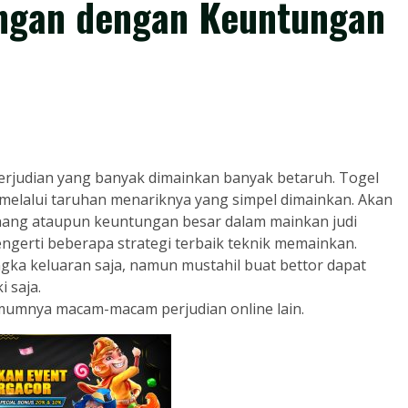
ngan dengan Keuntungan
perjudian yang banyak dimainkan banyak betaruh. Togel
elalui taruhan menariknya yang simpel dimainkan. Akan
nang ataupun keuntungan besar dalam mainkan judi
engerti beberapa strategi terbaik teknik memainkan.
gka keluaran saja, namun mustahil buat bettor dapat
 saja.
umumnya macam-macam perjudian online lain.