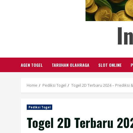
I
AGEN TOGEL
TARUHAN OLAHRAGA
SLOT ONLINE
P
Home
Pediksi Togel
Togel 2D Terbaru 2024 – Prediksi &
Pediksi Togel
Togel 2D Terbaru 202