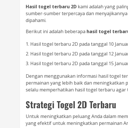
Hasil togel terbaru 2D
kami adalah yang palin
sumber-sumber terpercaya dan menyajikannya 
dipahami.
Berikut ini adalah beberapa
hasil togel terbar
Hasil togel terbaru 2D pada tanggal 10 Januar
Hasil togel terbaru 2D pada tanggal 12 Januar
Hasil togel terbaru 2D pada tanggal 15 Januar
Dengan menggunakan informasi hasil togel te
permainan yang lebih baik dan meningkatkan 
selalu memperhatikan hasil togel terbaru agar 
Strategi Togel 2D Terbaru
Untuk meningkatkan peluang Anda dalam meme
yang efektif untuk meningkatkan permainan And