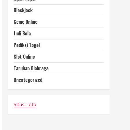
Blackjack
Ceme Online
Judi Bola
Pediksi Togel
Slot Online
Taruhan Olahraga
Uncategorized
Situs Toto