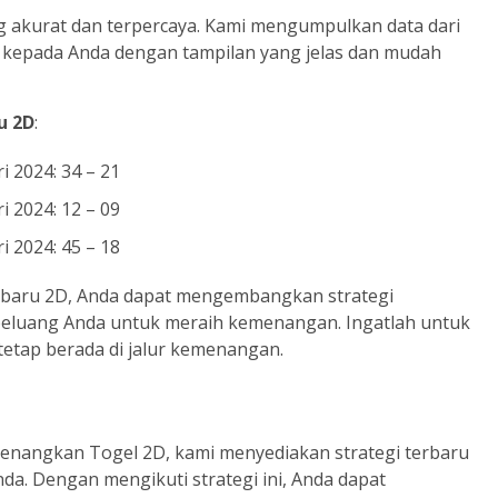
g akurat dan terpercaya. Kami mengumpulkan data dari
kepada Anda dengan tampilan yang jelas dan mudah
u 2D
:
i 2024: 34 – 21
i 2024: 12 – 09
i 2024: 45 – 18
rbaru 2D, Anda dapat mengembangkan strategi
peluang Anda untuk meraih kemenangan. Ingatlah untuk
tetap berada di jalur kemenangan.
nangkan Togel 2D, kami menyediakan strategi terbaru
a. Dengan mengikuti strategi ini, Anda dapat