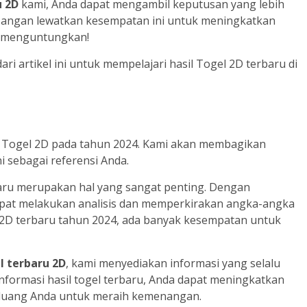
u 2D
kami, Anda dapat mengambil keputusan yang lebih
Jangan lewatkan kesempatan ini untuk meningkatkan
 menguntungkan!
i artikel ini untuk mempelajari hasil Togel 2D terbaru di
uk Togel 2D pada tahun 2024. Kami akan membagikan
 sebagai referensi Anda.
baru merupakan hal yang sangat penting. Dengan
pat melakukan analisis dan memperkirakan angka-angka
 2D terbaru tahun 2024, ada banyak kesempatan untuk
l terbaru 2D
, kami menyediakan informasi yang selalu
formasi hasil togel terbaru, Anda dapat meningkatkan
eluang Anda untuk meraih kemenangan.