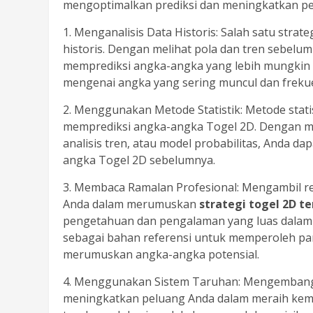
mengoptimalkan prediksi dan meningkatkan pe
1. Menganalisis Data Historis: Salah satu strat
historis. Dengan melihat pola dan tren sebe
memprediksi angka-angka yang lebih mungkin m
mengenai angka yang sering muncul dan freku
2. Menggunakan Metode Statistik: Metode stati
memprediksi angka-angka Togel 2D. Dengan mener
analisis tren, atau model probabilitas, Anda d
angka Togel 2D sebelumnya.
3. Membaca Ramalan Profesional: Mengambil re
Anda dalam merumuskan
strategi togel 2D t
pengetahuan dan pengalaman yang luas dalam 
sebagai bahan referensi untuk memperoleh pa
merumuskan angka-angka potensial.
4. Menggunakan Sistem Taruhan: Mengembang
meningkatkan peluang Anda dalam meraih keme