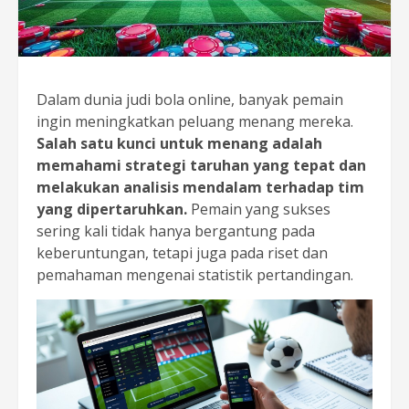
Dalam dunia judi bola online, banyak pemain
ingin meningkatkan peluang menang mereka.
Salah satu kunci untuk menang adalah
memahami strategi taruhan yang tepat dan
melakukan analisis mendalam terhadap tim
yang dipertaruhkan.
Pemain yang sukses
sering kali tidak hanya bergantung pada
keberuntungan, tetapi juga pada riset dan
pemahaman mengenai statistik pertandingan.