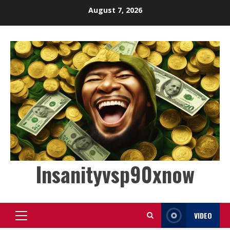
Skip
August 7, 2026
to
content
Insanityvsp90xnow
VIDEO
Primary