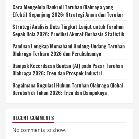
Cara Mengelola Bankroll Taruhan Olahraga yang
Efektif Sepanjang 2026: Strategi Aman dan Terukur
Strategi Analisis Data Tingkat Lanjut untuk Taruhan
Sepak Bola 2026: Prediksi Akurat Berbasis Statistik
Panduan Lengkap Memahami Undang-Undang Taruhan
Olahraga Terbaru 2026 dan Perubahannya
Dampak Kecerdasan Buatan (AI) pada Pasar Taruhan
Olahraga 2026: Tren dan Prospek Industri
Bagaimana Regulasi Hukum Taruhan Olahraga Global
Berubah di Tahun 2026: Tren dan Dampaknya
RECENT COMMENTS
No comments to show.