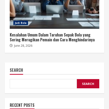
Judi Bola
Kesalahan Umum Dalam Taruhan Sepak Bola yang
Sering Merugikan Pemain dan Cara Menghindarinya
June 28, 2026
SEARCH
SEARCH
RECENT POSTS