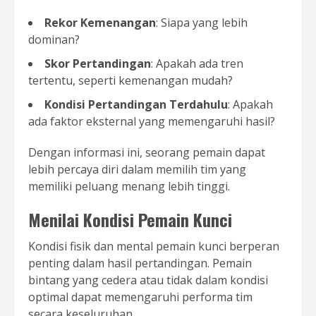
Rekor Kemenangan
: Siapa yang lebih
dominan?
Skor Pertandingan
: Apakah ada tren
tertentu, seperti kemenangan mudah?
Kondisi Pertandingan Terdahulu
: Apakah
ada faktor eksternal yang memengaruhi hasil?
Dengan informasi ini, seorang pemain dapat
lebih percaya diri dalam memilih tim yang
memiliki peluang menang lebih tinggi.
Menilai Kondisi Pemain Kunci
Kondisi fisik dan mental pemain kunci berperan
penting dalam hasil pertandingan. Pemain
bintang yang cedera atau tidak dalam kondisi
optimal dapat memengaruhi performa tim
secara keseluruhan.