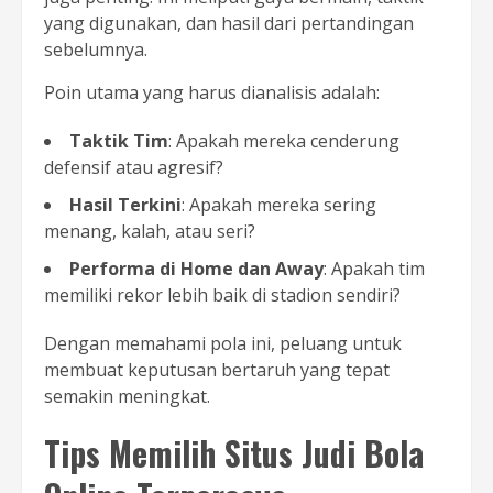
yang digunakan, dan hasil dari pertandingan
sebelumnya.
Poin utama yang harus dianalisis adalah:
Taktik Tim
: Apakah mereka cenderung
defensif atau agresif?
Hasil Terkini
: Apakah mereka sering
menang, kalah, atau seri?
Performa di Home dan Away
: Apakah tim
memiliki rekor lebih baik di stadion sendiri?
Dengan memahami pola ini, peluang untuk
membuat keputusan bertaruh yang tepat
semakin meningkat.
Tips Memilih Situs Judi Bola