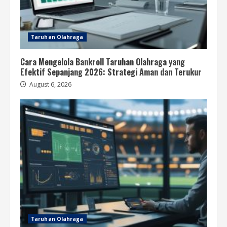
Taruhan Olahraga
Cara Mengelola Bankroll Taruhan Olahraga yang
Efektif Sepanjang 2026: Strategi Aman dan Terukur
August 6, 2026
Taruhan Olahraga