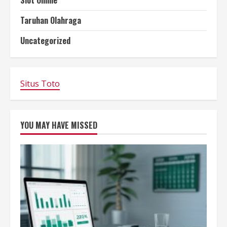
Slot Online
Taruhan Olahraga
Uncategorized
Situs Toto
YOU MAY HAVE MISSED