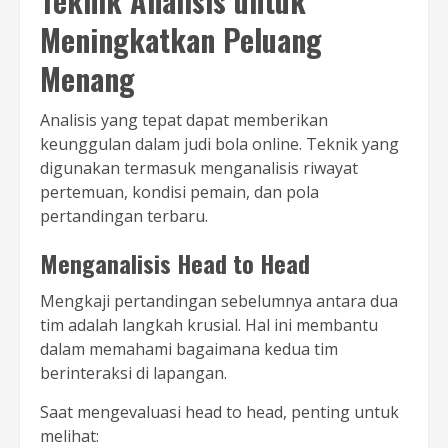
Teknik Analisis untuk
Meningkatkan Peluang
Menang
Analisis yang tepat dapat memberikan
keunggulan dalam judi bola online. Teknik yang
digunakan termasuk menganalisis riwayat
pertemuan, kondisi pemain, dan pola
pertandingan terbaru.
Menganalisis Head to Head
Mengkaji pertandingan sebelumnya antara dua
tim adalah langkah krusial. Hal ini membantu
dalam memahami bagaimana kedua tim
berinteraksi di lapangan.
Saat mengevaluasi head to head, penting untuk
melihat: