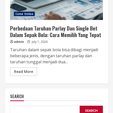
Ceme Online
Perbedaan Taruhan Parlay Dan Single Bet
Dalam Sepak Bola: Cara Memilih Yang Tepat
admin
July 1, 2026
Taruhan dalam sepak bola bisa dibagi menjadi
beberapa jenis, dengan taruhan parlay dan
taruhan tunggal menjadi dua...
Read More
SEARCH
SEARCH