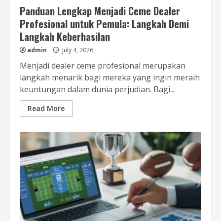
Panduan Lengkap Menjadi Ceme Dealer
Profesional untuk Pemula: Langkah Demi
Langkah Keberhasilan
admin
July 4, 2026
Menjadi dealer ceme profesional merupakan
langkah menarik bagi mereka yang ingin meraih
keuntungan dalam dunia perjudian. Bagi...
Read More