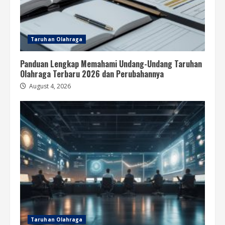
Taruhan Olahraga
Panduan Lengkap Memahami Undang-Undang Taruhan
Olahraga Terbaru 2026 dan Perubahannya
August 4, 2026
Taruhan Olahraga