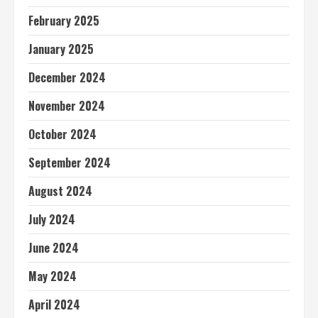
February 2025
January 2025
December 2024
November 2024
October 2024
September 2024
August 2024
July 2024
June 2024
May 2024
April 2024