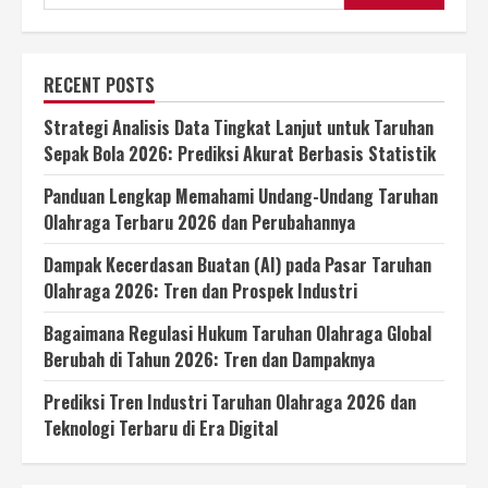
RECENT POSTS
Strategi Analisis Data Tingkat Lanjut untuk Taruhan
Sepak Bola 2026: Prediksi Akurat Berbasis Statistik
Panduan Lengkap Memahami Undang-Undang Taruhan
Olahraga Terbaru 2026 dan Perubahannya
Dampak Kecerdasan Buatan (AI) pada Pasar Taruhan
Olahraga 2026: Tren dan Prospek Industri
Bagaimana Regulasi Hukum Taruhan Olahraga Global
Berubah di Tahun 2026: Tren dan Dampaknya
Prediksi Tren Industri Taruhan Olahraga 2026 dan
Teknologi Terbaru di Era Digital