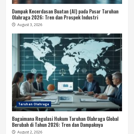
Dampak Kecerdasan Buatan (AI) pada Pasar Taruhan
Olahraga 2026: Tren dan Prospek Industri
August 3, 2026
Taruhan Olahraga
Bagaimana Regulasi Hukum Taruhan Olahraga Global
Berubah di Tahun 2026: Tren dan Dampaknya
August 2, 2026