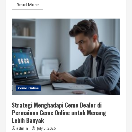
Read More
Ceme Online
Strategi Menghadapi Ceme Dealer di
Permainan Ceme Online untuk Menang
Lebih Banyak
admin
July 5, 2026