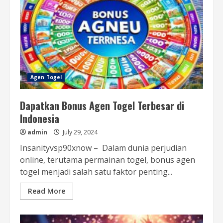
Agen Togel
Dapatkan Bonus Agen Togel Terbesar di
Indonesia
admin
July 29, 2024
Insanityvsp90xnow – Dalam dunia perjudian
online, terutama permainan togel, bonus agen
togel menjadi salah satu faktor penting...
Read More