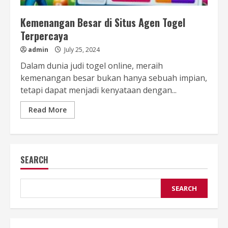
Kemenangan Besar di Situs Agen Togel
Terpercaya
admin
July 25, 2024
Dalam dunia judi togel online, meraih
kemenangan besar bukan hanya sebuah impian,
tetapi dapat menjadi kenyataan dengan...
Read More
SEARCH
SEARCH