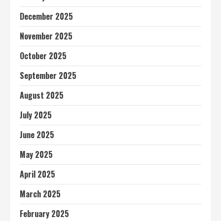
December 2025
November 2025
October 2025
September 2025
August 2025
July 2025
June 2025
May 2025
April 2025
March 2025
February 2025