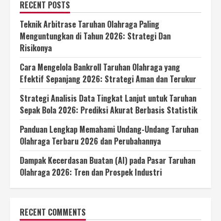
RECENT POSTS
Teknik Arbitrase Taruhan Olahraga Paling
Menguntungkan di Tahun 2026: Strategi Dan
Risikonya
Cara Mengelola Bankroll Taruhan Olahraga yang
Efektif Sepanjang 2026: Strategi Aman dan Terukur
Strategi Analisis Data Tingkat Lanjut untuk Taruhan
Sepak Bola 2026: Prediksi Akurat Berbasis Statistik
Panduan Lengkap Memahami Undang-Undang Taruhan
Olahraga Terbaru 2026 dan Perubahannya
Dampak Kecerdasan Buatan (AI) pada Pasar Taruhan
Olahraga 2026: Tren dan Prospek Industri
RECENT COMMENTS