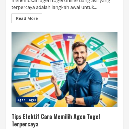
menemukan agen togel online uang asli yang
terpercaya adalah langkah awal untuk...
Read More
Agen Togel
Tips Efektif Cara Memilih Agen Togel
Terpercaya