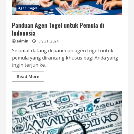
Agen Togel
Panduan Agen Togel untuk Pemula di
Indonesia
admin
July 31, 2024
Selamat datang di panduan agen togel untuk
pemula yang dirancang khusus bagi Anda yang
ingin terjun ke...
Read More