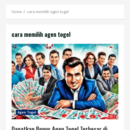
Menu
Home
cara memilih agen togel
cara memilih agen togel
Agen Togel
Dapatkan Bonus Agen Togel Terbesar di