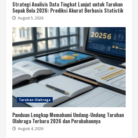
Strategi Analisis Data Tingkat Lanjut untuk Taruhan
Sepak Bola 2026: Prediksi Akurat Berbasis Statistik
August 5, 2026
Taruhan Olahraga
Panduan Lengkap Memahami Undang-Undang Taruhan
Olahraga Terbaru 2026 dan Perubahannya
August 4, 2026