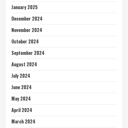
January 2025
December 2024
November 2024
October 2024
September 2024
August 2024
July 2024
June 2024
May 2024
April 2024
March 2024