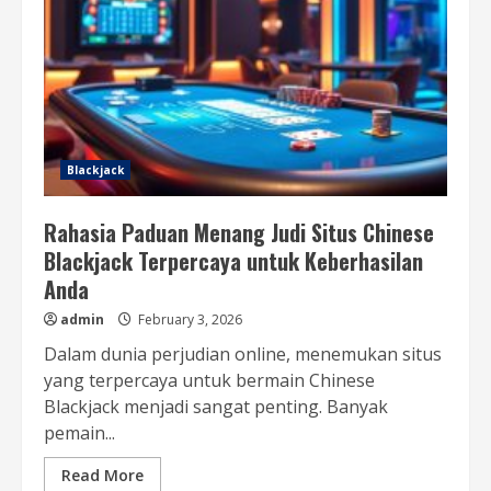
Blackjack
Rahasia Paduan Menang Judi Situs Chinese
Blackjack Terpercaya untuk Keberhasilan
Anda
admin
February 3, 2026
Dalam dunia perjudian online, menemukan situs
yang terpercaya untuk bermain Chinese
Blackjack menjadi sangat penting. Banyak
pemain...
Read More