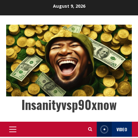
Skip
August 9, 2026
to
content
Insanityvsp90xnow
VIDEO
Primary