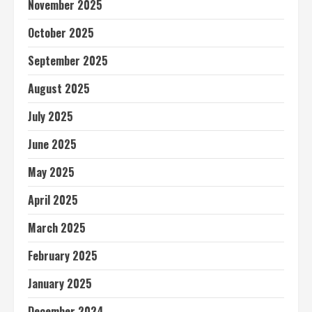
November 2025
October 2025
September 2025
August 2025
July 2025
June 2025
May 2025
April 2025
March 2025
February 2025
January 2025
December 2024