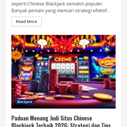
seperti Chinese Blackjack semakin populer.
Banyak pemain yang mencari strategi efektif...
Read More
Blackjack
Paduan Menang Judi Situs Chinese
Blackjack Terbaik 2026: Strategi dan Tips