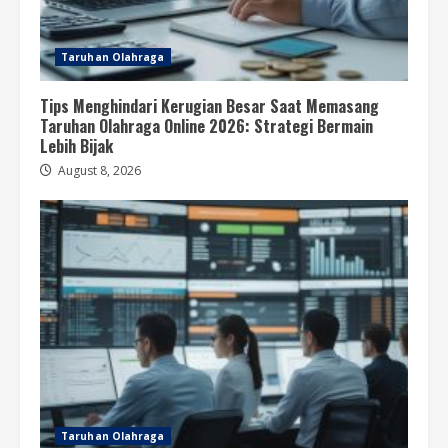
Taruhan Olahraga
Tips Menghindari Kerugian Besar Saat Memasang
Taruhan Olahraga Online 2026: Strategi Bermain
Lebih Bijak
August 8, 2026
Taruhan Olahraga