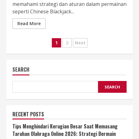
memahami strategi dan aturan dalam permainan
seperti Chinese Blackjack...
Read More
Posts
1
2
Next
pagination
SEARCH
SEARCH
RECENT POSTS
Tips Menghindari Kerugian Besar Saat Memasang
Taruhan Olahraga Online 2026: Strategi Bermain