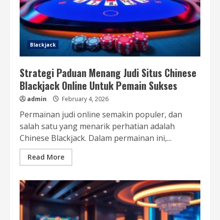
Blackjack
Strategi Paduan Menang Judi Situs Chinese
Blackjack Online Untuk Pemain Sukses
admin
February 4, 2026
Permainan judi online semakin populer, dan
salah satu yang menarik perhatian adalah
Chinese Blackjack. Dalam permainan ini,...
Read More