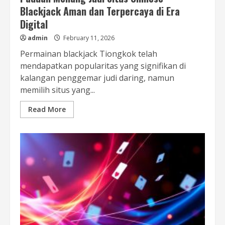
Blackjack Aman dan Terpercaya di Era
Digital
admin
February 11, 2026
Permainan blackjack Tiongkok telah
mendapatkan popularitas yang signifikan di
kalangan penggemar judi daring, namun
memilih situs yang...
Read More