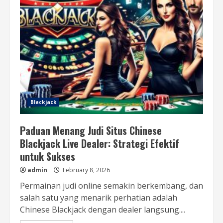
Blackjack
Paduan Menang Judi Situs Chinese
Blackjack Live Dealer: Strategi Efektif
untuk Sukses
admin
February 8, 2026
Permainan judi online semakin berkembang, dan
salah satu yang menarik perhatian adalah
Chinese Blackjack dengan dealer langsung....