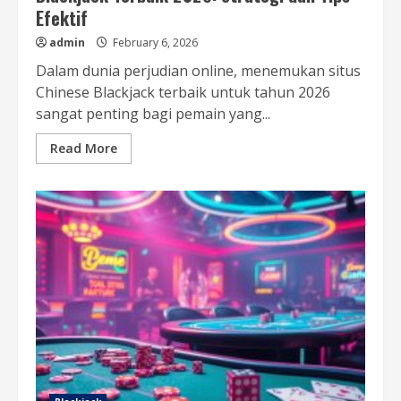
Efektif
admin
February 6, 2026
Dalam dunia perjudian online, menemukan situs
Chinese Blackjack terbaik untuk tahun 2026
sangat penting bagi pemain yang...
Read More