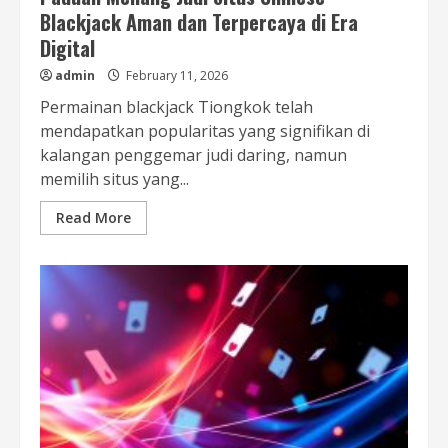
Blackjack Aman dan Terpercaya di Era
Digital
admin
February 11, 2026
Permainan blackjack Tiongkok telah
mendapatkan popularitas yang signifikan di
kalangan penggemar judi daring, namun
memilih situs yang...
Read More