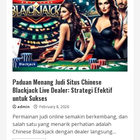
Blackjack
Paduan Menang Judi Situs Chinese
Blackjack Live Dealer: Strategi Efektif
untuk Sukses
admin
February 8, 2026
Permainan judi online semakin berkembang, dan
salah satu yang menarik perhatian adalah
Chinese Blackjack dengan dealer langsung....