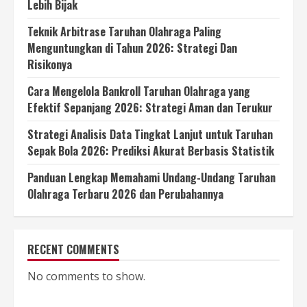
Lebih Bijak
Teknik Arbitrase Taruhan Olahraga Paling
Menguntungkan di Tahun 2026: Strategi Dan
Risikonya
Cara Mengelola Bankroll Taruhan Olahraga yang
Efektif Sepanjang 2026: Strategi Aman dan Terukur
Strategi Analisis Data Tingkat Lanjut untuk Taruhan
Sepak Bola 2026: Prediksi Akurat Berbasis Statistik
Panduan Lengkap Memahami Undang-Undang Taruhan
Olahraga Terbaru 2026 dan Perubahannya
RECENT COMMENTS
No comments to show.