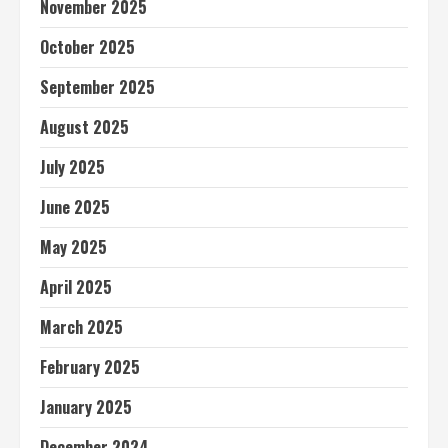
November 2025
October 2025
September 2025
August 2025
July 2025
June 2025
May 2025
April 2025
March 2025
February 2025
January 2025
December 2024