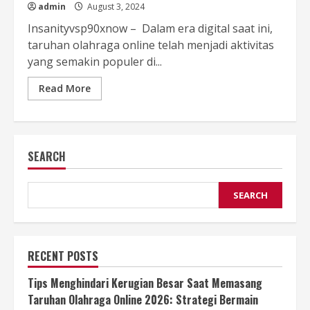
admin
August 3, 2024
Insanityvsp90xnow – Dalam era digital saat ini,
taruhan olahraga online telah menjadi aktivitas
yang semakin populer di...
Read More
SEARCH
SEARCH
RECENT POSTS
Tips Menghindari Kerugian Besar Saat Memasang
Taruhan Olahraga Online 2026: Strategi Bermain