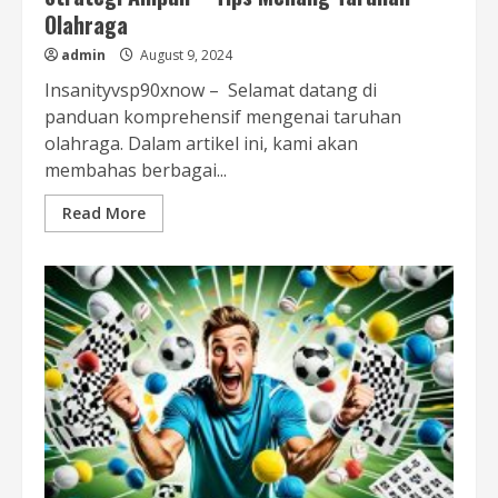
Olahraga
admin
August 9, 2024
Insanityvsp90xnow – Selamat datang di
panduan komprehensif mengenai taruhan
olahraga. Dalam artikel ini, kami akan
membahas berbagai...
Read More