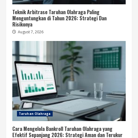
Teknik Arbitrase Taruhan Olahraga Paling
Menguntungkan di Tahun 2026: Strategi Dan
Risikonya
August 7, 2026
Taruhan Olahraga
Cara Mengelola Bankroll Taruhan Olahraga yang
Efektif Sepanjang 2026: Strategi Aman dan Terukur