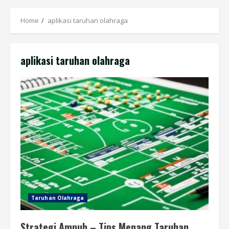
Menu
Home
aplikasi taruhan olahraga
aplikasi taruhan olahraga
Taruhan Olahraga
Strategi Ampuh – Tips Menang Taruhan