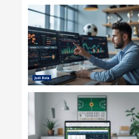
Judi Bola