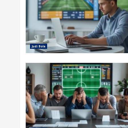
Judi Bola