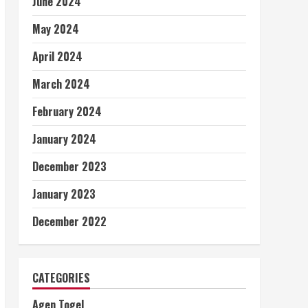
June 2024
May 2024
April 2024
March 2024
February 2024
January 2024
December 2023
January 2023
December 2022
CATEGORIES
Agen Togel