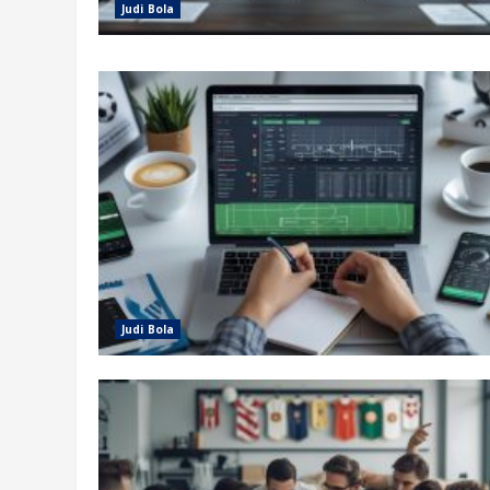
Judi Bola
Judi Bola