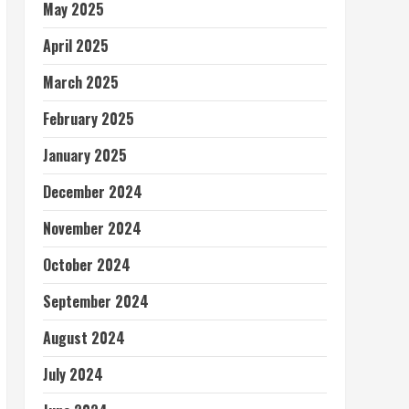
May 2025
April 2025
March 2025
February 2025
January 2025
December 2024
November 2024
October 2024
September 2024
August 2024
July 2024