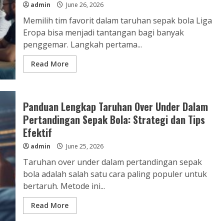
admin
June 26, 2026
Memilih tim favorit dalam taruhan sepak bola Liga
Eropa bisa menjadi tantangan bagi banyak
penggemar. Langkah pertama...
Read More
Panduan Lengkap Taruhan Over Under Dalam
Pertandingan Sepak Bola: Strategi dan Tips
Efektif
admin
June 25, 2026
Taruhan over under dalam pertandingan sepak
bola adalah salah satu cara paling populer untuk
bertaruh. Metode ini...
Read More