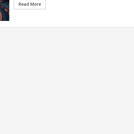
Read More