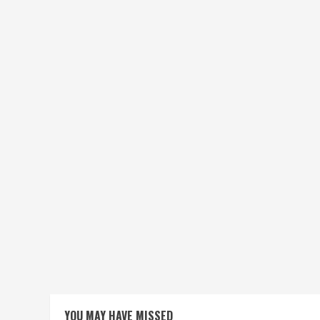
YOU MAY HAVE MISSED