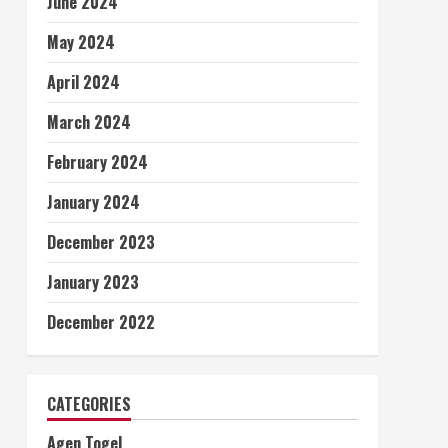
June 2024
May 2024
April 2024
March 2024
February 2024
January 2024
December 2023
January 2023
December 2022
CATEGORIES
Agen Togel