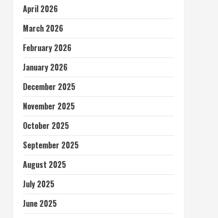
April 2026
March 2026
February 2026
January 2026
December 2025
November 2025
October 2025
September 2025
August 2025
July 2025
June 2025