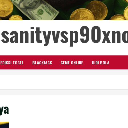
nsanityvsp90xn
EDIKSI TOGEL
BLACKJACK
CEME ONLINE
JUDI BOLA
ya