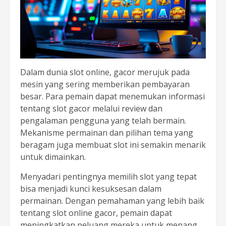
Dalam dunia slot online, gacor merujuk pada
mesin yang sering memberikan pembayaran
besar. Para pemain dapat menemukan informasi
tentang slot gacor melalui review dan
pengalaman pengguna yang telah bermain.
Mekanisme permainan dan pilihan tema yang
beragam juga membuat slot ini semakin menarik
untuk dimainkan.
Menyadari pentingnya memilih slot yang tepat
bisa menjadi kunci kesuksesan dalam
permainan. Dengan pemahaman yang lebih baik
tentang slot online gacor, pemain dapat
meningkatkan peluang mereka untuk menang