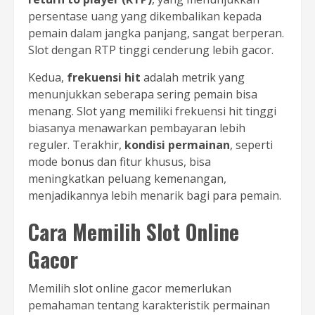
persentase uang yang dikembalikan kepada
pemain dalam jangka panjang, sangat berperan.
Slot dengan RTP tinggi cenderung lebih gacor.
Kedua,
frekuensi hit
adalah metrik yang
menunjukkan seberapa sering pemain bisa
menang. Slot yang memiliki frekuensi hit tinggi
biasanya menawarkan pembayaran lebih
reguler. Terakhir,
kondisi permainan
, seperti
mode bonus dan fitur khusus, bisa
meningkatkan peluang kemenangan,
menjadikannya lebih menarik bagi para pemain.
Cara Memilih Slot Online
Gacor
Memilih slot online gacor memerlukan
pemahaman tentang karakteristik permainan