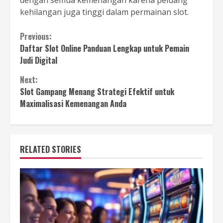
dengan semua kemenangan karena peluang
kehilangan juga tinggi dalam permainan slot.
Continue
Previous:
Daftar Slot Online Panduan Lengkap untuk Pemain
Reading
Judi Digital
Next:
Slot Gampang Menang Strategi Efektif untuk
Maximalisasi Kemenangan Anda
RELATED STORIES