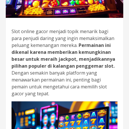
Slot online gacor menjadi topik menarik bagi
para penjudi daring yang ingin memaksimalkan
peluang kemenangan mereka.
Permainan ini
dikenal karena memberikan kemungkinan
besar untuk meraih jackpot, menjadikannya
pilihan populer di kalangan penggemar slot.
Dengan semakin banyak platform yang
menawarkan permainan ini, penting bagi
pemain untuk mengetahui cara memilih slot
gacor yang tepat.