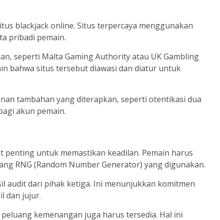
tus blackjack online. Situs terpercaya menggunakan
ta pribadi pemain.
dian, seperti Malta Gaming Authority atau UK Gambling
in bahwa situs tersebut diawasi dan diatur untuk
an tambahan yang diterapkan, seperti otentikasi dua
 bagi akun pemain.
t penting untuk memastikan keadilan. Pemain harus
ntang RNG (Random Number Generator) yang digunakan.
il audit dari pihak ketiga. Ini menunjukkan komitmen
 dan jujur.
 peluang kemenangan juga harus tersedia. Hal ini