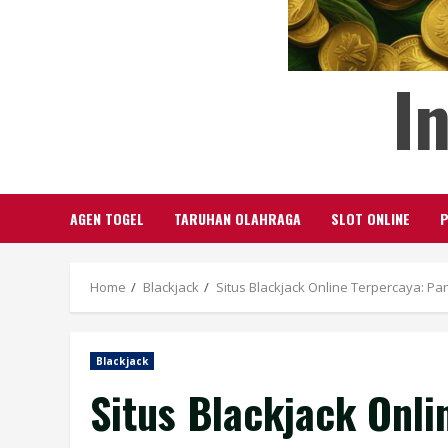
I
AGEN TOGEL
TARUHAN OLAHRAGA
SLOT ONLINE
P
Home
Blackjack
Situs Blackjack Online Terpercaya: P
Blackjack
Situs Blackjack Onl