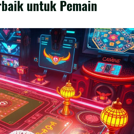
rbaik untuk Pemain