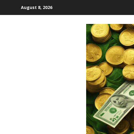
Skip
August 8, 2026
to
content