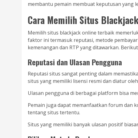
membantu pemain membuat keputusan yang lebih
Cara Memilih Situs Blackjack
Memilih situs blackjack online terbaik memerl
faktor ini termasuk reputasi, metode pembayara
kemenangan dan RTP yang ditawarkan. Berikut a
Reputasi dan Ulasan Pengguna
Reputasi situs sangat penting dalam memasti
situs yang memiliki lisensi resmi dan diatur ol
Ulasan pengguna di berbagai platform bisa m
Pemain juga dapat memanfaatkan forum dan ko
tentang situs tertentu.
Situs yang memiliki banyak ulasan positif biasa