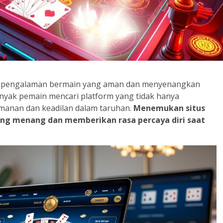
an pengalaman bermain yang aman dan menyenangkan
nyak pemain mencari platform yang tidak hanya
amanan dan keadilan dalam taruhan.
Menemukan situs
ng menang dan memberikan rasa percaya diri saat