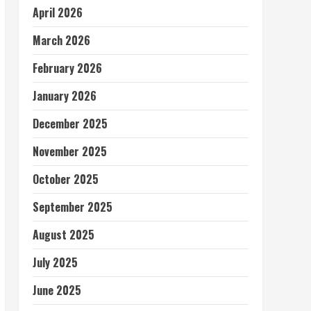
April 2026
March 2026
February 2026
January 2026
December 2025
November 2025
October 2025
September 2025
August 2025
July 2025
June 2025