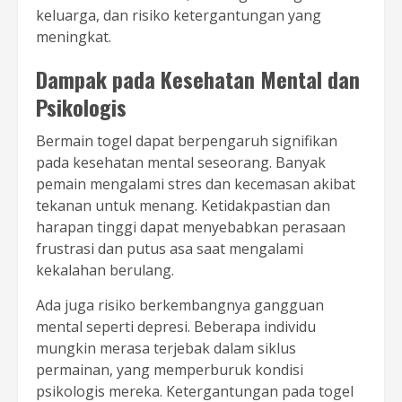
keluarga, dan risiko ketergantungan yang
meningkat.
Dampak pada Kesehatan Mental dan
Psikologis
Bermain togel dapat berpengaruh signifikan
pada kesehatan mental seseorang. Banyak
pemain mengalami stres dan kecemasan akibat
tekanan untuk menang. Ketidakpastian dan
harapan tinggi dapat menyebabkan perasaan
frustrasi dan putus asa saat mengalami
kekalahan berulang.
Ada juga risiko berkembangnya gangguan
mental seperti depresi. Beberapa individu
mungkin merasa terjebak dalam siklus
permainan, yang memperburuk kondisi
psikologis mereka. Ketergantungan pada togel