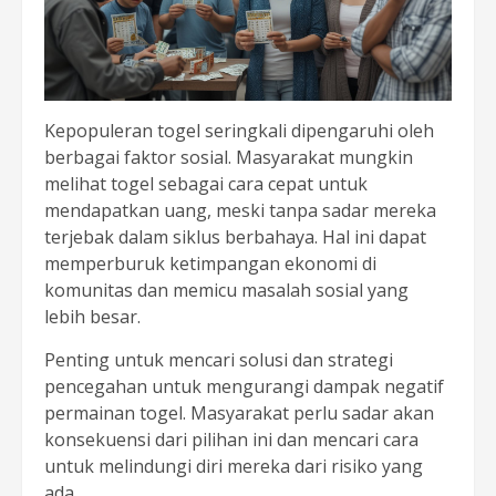
Kepopuleran togel seringkali dipengaruhi oleh
berbagai faktor sosial. Masyarakat mungkin
melihat togel sebagai cara cepat untuk
mendapatkan uang, meski tanpa sadar mereka
terjebak dalam siklus berbahaya. Hal ini dapat
memperburuk ketimpangan ekonomi di
komunitas dan memicu masalah sosial yang
lebih besar.
Penting untuk mencari solusi dan strategi
pencegahan untuk mengurangi dampak negatif
permainan togel. Masyarakat perlu sadar akan
konsekuensi dari pilihan ini dan mencari cara
untuk melindungi diri mereka dari risiko yang
ada.