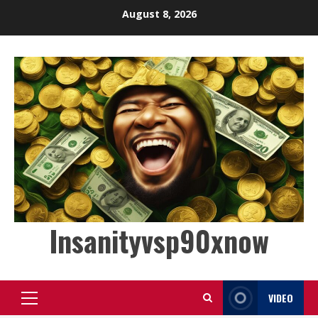
Skip
August 8, 2026
to
content
Insanityvsp90xnow
VIDEO
Primary