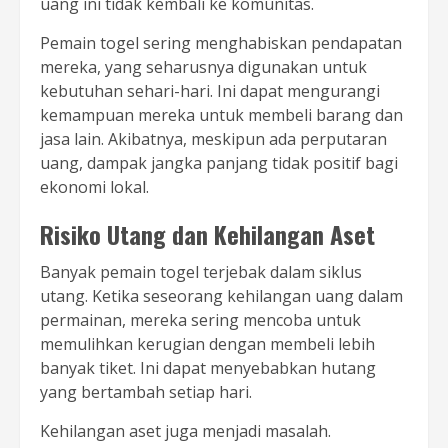
uang ini tidak kembali ke komunitas.
Pemain togel sering menghabiskan pendapatan
mereka, yang seharusnya digunakan untuk
kebutuhan sehari-hari. Ini dapat mengurangi
kemampuan mereka untuk membeli barang dan
jasa lain. Akibatnya, meskipun ada perputaran
uang, dampak jangka panjang tidak positif bagi
ekonomi lokal.
Risiko Utang dan Kehilangan Aset
Banyak pemain togel terjebak dalam siklus
utang. Ketika seseorang kehilangan uang dalam
permainan, mereka sering mencoba untuk
memulihkan kerugian dengan membeli lebih
banyak tiket. Ini dapat menyebabkan hutang
yang bertambah setiap hari.
Kehilangan aset juga menjadi masalah.