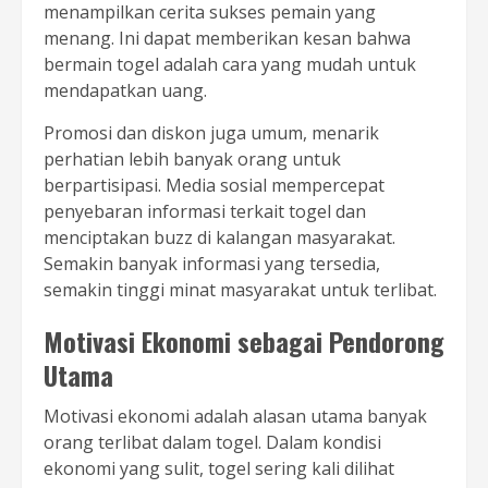
menampilkan cerita sukses pemain yang
menang. Ini dapat memberikan kesan bahwa
bermain togel adalah cara yang mudah untuk
mendapatkan uang.
Promosi dan diskon juga umum, menarik
perhatian lebih banyak orang untuk
berpartisipasi. Media sosial mempercepat
penyebaran informasi terkait togel dan
menciptakan buzz di kalangan masyarakat.
Semakin banyak informasi yang tersedia,
semakin tinggi minat masyarakat untuk terlibat.
Motivasi Ekonomi sebagai Pendorong
Utama
Motivasi ekonomi adalah alasan utama banyak
orang terlibat dalam togel. Dalam kondisi
ekonomi yang sulit, togel sering kali dilihat