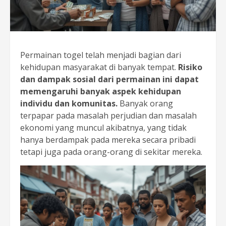
Permainan togel telah menjadi bagian dari
kehidupan masyarakat di banyak tempat.
Risiko
dan dampak sosial dari permainan ini dapat
memengaruhi banyak aspek kehidupan
individu dan komunitas.
Banyak orang
terpapar pada masalah perjudian dan masalah
ekonomi yang muncul akibatnya, yang tidak
hanya berdampak pada mereka secara pribadi
tetapi juga pada orang-orang di sekitar mereka.