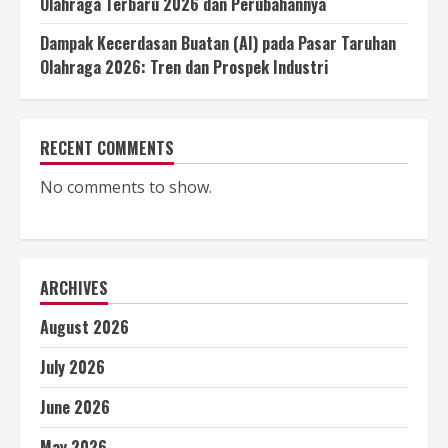
Olahraga Terbaru 2026 dan Perubahannya
Dampak Kecerdasan Buatan (AI) pada Pasar Taruhan
Olahraga 2026: Tren dan Prospek Industri
RECENT COMMENTS
No comments to show.
ARCHIVES
August 2026
July 2026
June 2026
May 2026