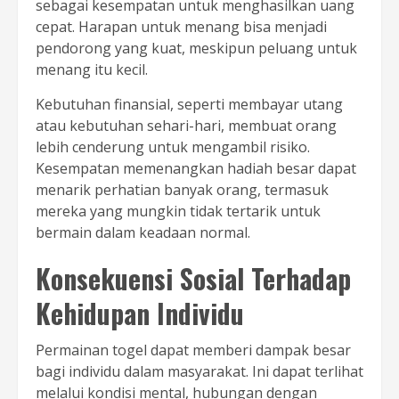
sebagai kesempatan untuk menghasilkan uang
cepat. Harapan untuk menang bisa menjadi
pendorong yang kuat, meskipun peluang untuk
menang itu kecil.
Kebutuhan finansial, seperti membayar utang
atau kebutuhan sehari-hari, membuat orang
lebih cenderung untuk mengambil risiko.
Kesempatan memenangkan hadiah besar dapat
menarik perhatian banyak orang, termasuk
mereka yang mungkin tidak tertarik untuk
bermain dalam keadaan normal.
Konsekuensi Sosial Terhadap
Kehidupan Individu
Permainan togel dapat memberi dampak besar
bagi individu dalam masyarakat. Ini dapat terlihat
melalui kondisi mental, hubungan dengan