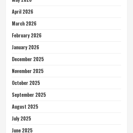
April 2026
March 2026
February 2026
January 2026
December 2025
November 2025
October 2025
September 2025
August 2025
July 2025
June 2025