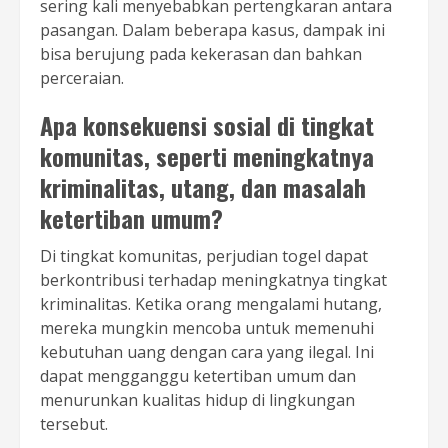
sering kali menyebabkan pertengkaran antara
pasangan. Dalam beberapa kasus, dampak ini
bisa berujung pada kekerasan dan bahkan
perceraian.
Apa konsekuensi sosial di tingkat
komunitas, seperti meningkatnya
kriminalitas, utang, dan masalah
ketertiban umum?
Di tingkat komunitas, perjudian togel dapat
berkontribusi terhadap meningkatnya tingkat
kriminalitas. Ketika orang mengalami hutang,
mereka mungkin mencoba untuk memenuhi
kebutuhan uang dengan cara yang ilegal. Ini
dapat mengganggu ketertiban umum dan
menurunkan kualitas hidup di lingkungan
tersebut.