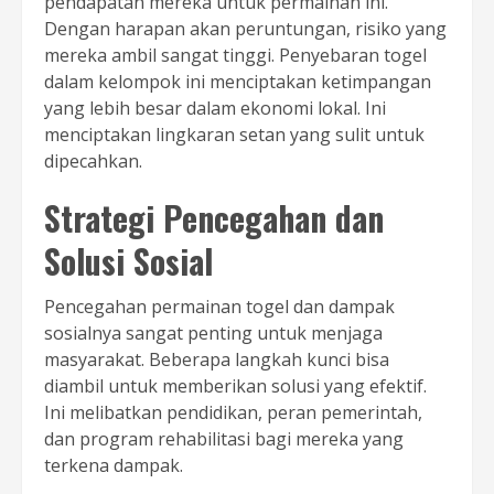
pendapatan mereka untuk permainan ini.
Dengan harapan akan peruntungan, risiko yang
mereka ambil sangat tinggi. Penyebaran togel
dalam kelompok ini menciptakan ketimpangan
yang lebih besar dalam ekonomi lokal. Ini
menciptakan lingkaran setan yang sulit untuk
dipecahkan.
Strategi Pencegahan dan
Solusi Sosial
Pencegahan permainan togel dan dampak
sosialnya sangat penting untuk menjaga
masyarakat. Beberapa langkah kunci bisa
diambil untuk memberikan solusi yang efektif.
Ini melibatkan pendidikan, peran pemerintah,
dan program rehabilitasi bagi mereka yang
terkena dampak.