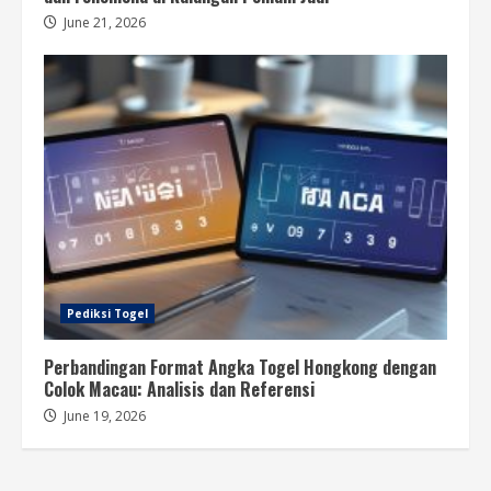
June 21, 2026
Pediksi Togel
Perbandingan Format Angka Togel Hongkong dengan
Colok Macau: Analisis dan Referensi
June 19, 2026