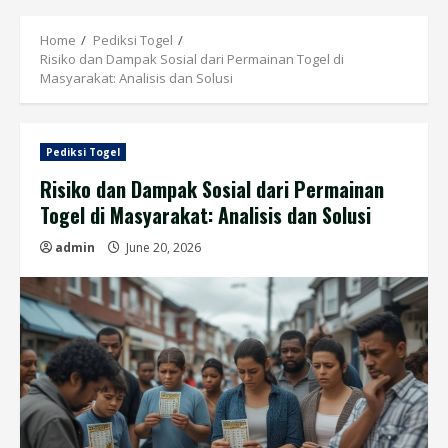
Menu
Home
Pediksi Togel
Risiko dan Dampak Sosial dari Permainan Togel di
Masyarakat: Analisis dan Solusi
Pediksi Togel
Risiko dan Dampak Sosial dari Permainan
Togel di Masyarakat: Analisis dan Solusi
admin
June 20, 2026