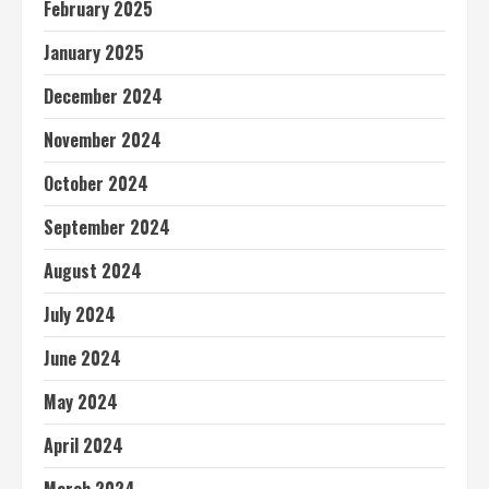
February 2025
January 2025
December 2024
November 2024
October 2024
September 2024
August 2024
July 2024
June 2024
May 2024
April 2024