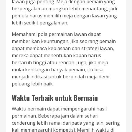
lawan juga penting. Meja dengan pemain yang
berpengalaman mungkin lebih menantang, jadi
pemula harus memilih meja dengan lawan yang
lebih sedikit pengalaman.
Memahami pola permainan lawan dapat
memberikan keuntungan. Jika seorang pemain
dapat membaca kebiasaan dan strategi lawan,
mereka dapat menentukan kapan harus
bertaruh tinggi atau rendah. Juga, jika meja
mulai kehilangan banyak pemain, itu bisa
menjadi indikasi untuk berpindah meja demi
peluang lebih baik.
Waktu Terbaik untuk Bermain
Waktu bermain dapat mempengaruhi hasil
permainan. Beberapa jam dalam sehari
cenderung lebih ramai daripada yang lain, sering
kali memengaruhi kompetisi. Memilih waktu di