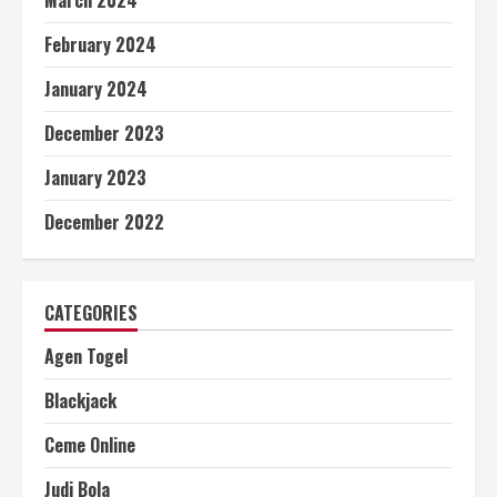
March 2024
February 2024
January 2024
December 2023
January 2023
December 2022
CATEGORIES
Agen Togel
Blackjack
Ceme Online
Judi Bola