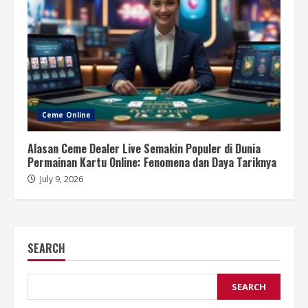
Ceme Online
Alasan Ceme Dealer Live Semakin Populer di Dunia
Permainan Kartu Online: Fenomena dan Daya Tariknya
July 9, 2026
SEARCH
SEARCH