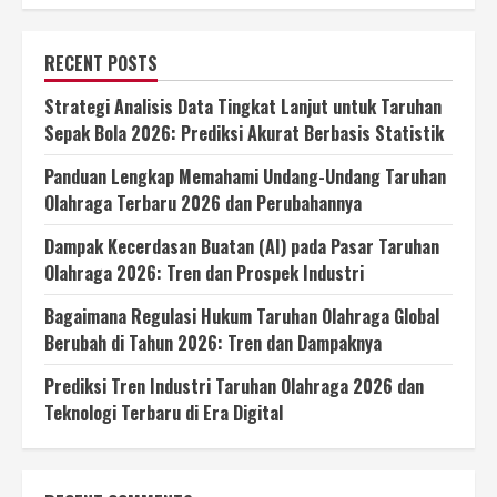
RECENT POSTS
Strategi Analisis Data Tingkat Lanjut untuk Taruhan
Sepak Bola 2026: Prediksi Akurat Berbasis Statistik
Panduan Lengkap Memahami Undang-Undang Taruhan
Olahraga Terbaru 2026 dan Perubahannya
Dampak Kecerdasan Buatan (AI) pada Pasar Taruhan
Olahraga 2026: Tren dan Prospek Industri
Bagaimana Regulasi Hukum Taruhan Olahraga Global
Berubah di Tahun 2026: Tren dan Dampaknya
Prediksi Tren Industri Taruhan Olahraga 2026 dan
Teknologi Terbaru di Era Digital