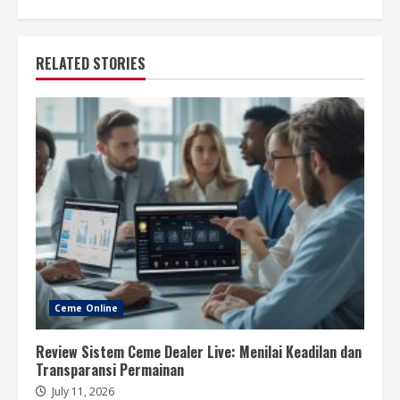
RELATED STORIES
Ceme Online
Review Sistem Ceme Dealer Live: Menilai Keadilan dan
Transparansi Permainan
July 11, 2026