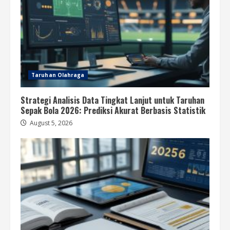
Taruhan Olahraga
Strategi Analisis Data Tingkat Lanjut untuk Taruhan
Sepak Bola 2026: Prediksi Akurat Berbasis Statistik
August 5, 2026