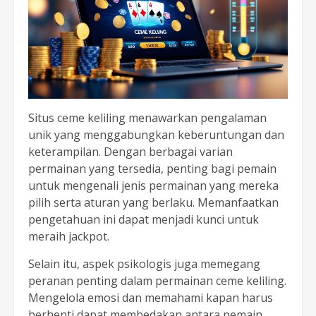
Situs ceme keliling menawarkan pengalaman
unik yang menggabungkan keberuntungan dan
keterampilan. Dengan berbagai varian
permainan yang tersedia, penting bagi pemain
untuk mengenali jenis permainan yang mereka
pilih serta aturan yang berlaku. Memanfaatkan
pengetahuan ini dapat menjadi kunci untuk
meraih jackpot.
Selain itu, aspek psikologis juga memegang
peranan penting dalam permainan ceme keliling.
Mengelola emosi dan memahami kapan harus
berhenti dapat membedakan antara pemain