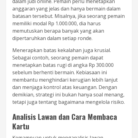
dalam judi online. Pemain perlu menetapkan
anggaran yang jelas dan hanya bermain dalam
batasan tersebut. Misalnya, jika seorang pemain
memiliki modal Rp 1.000.000, dia harus
memutuskan berapa banyak yang akan
dipertaruhkan dalam setiap ronde.
Menerapkan batas kekalahan juga krusial.
Sebagai contoh, seorang pemain dapat
menetapkan batas rugi di angka Rp 300.000
sebelum berhenti bermain. Kebiasaan ini
membantu menghindari kerugian lebih lanjut
dan menjaga kontrol atas keuangan. Dengan
demikian, strategi ini bukan hanya soal menang,
tetapi juga tentang bagaimana mengelola risiko.
Analisis Lawan dan Cara Membaca
Kartu
Kemampuan untuk menganalisis lawan