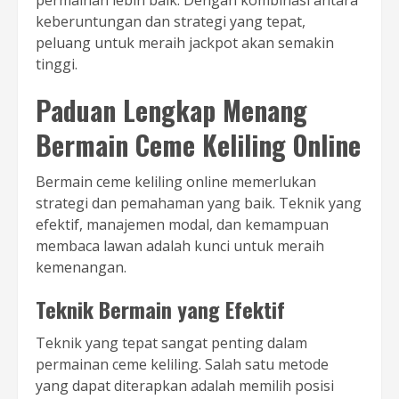
permainan lebih baik. Dengan kombinasi antara
keberuntungan dan strategi yang tepat,
peluang untuk meraih jackpot akan semakin
tinggi.
Paduan Lengkap Menang
Bermain Ceme Keliling Online
Bermain ceme keliling online memerlukan
strategi dan pemahaman yang baik. Teknik yang
efektif, manajemen modal, dan kemampuan
membaca lawan adalah kunci untuk meraih
kemenangan.
Teknik Bermain yang Efektif
Teknik yang tepat sangat penting dalam
permainan ceme keliling. Salah satu metode
yang dapat diterapkan adalah memilih posisi