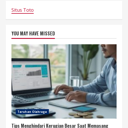
Situs Toto
YOU MAY HAVE MISSED
Taruhan Olahraga
Tips Menghindari Kerugian Besar Saat Memasang