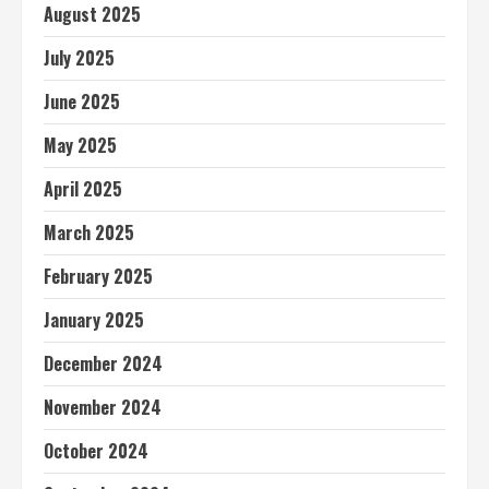
August 2025
July 2025
June 2025
May 2025
April 2025
March 2025
February 2025
January 2025
December 2024
November 2024
October 2024