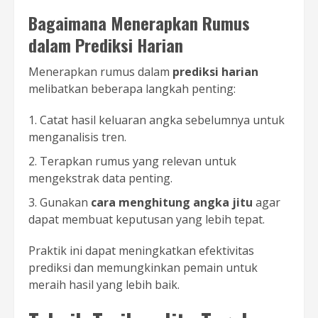
Bagaimana Menerapkan Rumus
dalam Prediksi Harian
Menerapkan rumus dalam
prediksi harian
melibatkan beberapa langkah penting:
Catat hasil keluaran angka sebelumnya untuk
menganalisis tren.
Terapkan rumus yang relevan untuk
mengekstrak data penting.
Gunakan
cara menghitung angka jitu
agar
dapat membuat keputusan yang lebih tepat.
Praktik ini dapat meningkatkan efektivitas
prediksi dan memungkinkan pemain untuk
meraih hasil yang lebih baik.