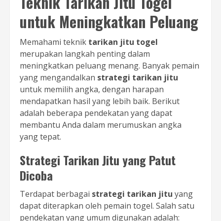
Teknik Tarikan Jitu Togel
untuk Meningkatkan Peluang
Memahami teknik
tarikan jitu togel
merupakan langkah penting dalam
meningkatkan peluang menang. Banyak pemain
yang mengandalkan
strategi tarikan jitu
untuk memilih angka, dengan harapan
mendapatkan hasil yang lebih baik. Berikut
adalah beberapa pendekatan yang dapat
membantu Anda dalam merumuskan angka
yang tepat.
Strategi Tarikan Jitu yang Patut
Dicoba
Terdapat berbagai
strategi tarikan jitu
yang
dapat diterapkan oleh pemain togel. Salah satu
pendekatan yang umum digunakan adalah: