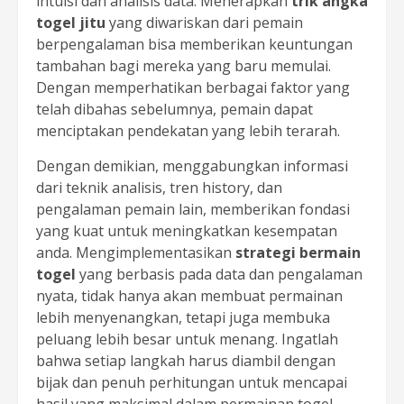
intuisi dan analisis data. Menerapkan
trik angka
togel jitu
yang diwariskan dari pemain
berpengalaman bisa memberikan keuntungan
tambahan bagi mereka yang baru memulai.
Dengan memperhatikan berbagai faktor yang
telah dibahas sebelumnya, pemain dapat
menciptakan pendekatan yang lebih terarah.
Dengan demikian, menggabungkan informasi
dari teknik analisis, tren history, dan
pengalaman pemain lain, memberikan fondasi
yang kuat untuk meningkatkan kesempatan
anda. Mengimplementasikan
strategi bermain
togel
yang berbasis pada data dan pengalaman
nyata, tidak hanya akan membuat permainan
lebih menyenangkan, tetapi juga membuka
peluang lebih besar untuk menang. Ingatlah
bahwa setiap langkah harus diambil dengan
bijak dan penuh perhitungan untuk mencapai