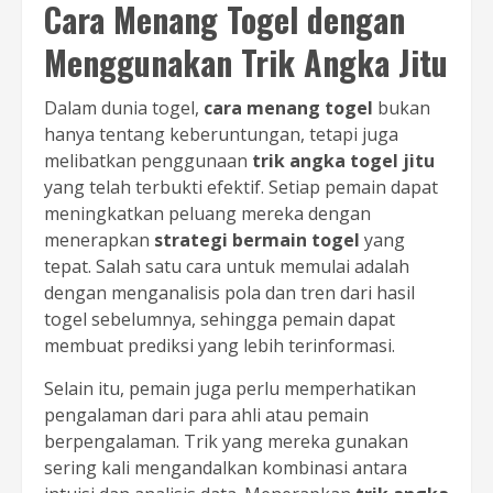
Cara Menang Togel dengan
Menggunakan Trik Angka Jitu
Dalam dunia togel,
cara menang togel
bukan
hanya tentang keberuntungan, tetapi juga
melibatkan penggunaan
trik angka togel jitu
yang telah terbukti efektif. Setiap pemain dapat
meningkatkan peluang mereka dengan
menerapkan
strategi bermain togel
yang
tepat. Salah satu cara untuk memulai adalah
dengan menganalisis pola dan tren dari hasil
togel sebelumnya, sehingga pemain dapat
membuat prediksi yang lebih terinformasi.
Selain itu, pemain juga perlu memperhatikan
pengalaman dari para ahli atau pemain
berpengalaman. Trik yang mereka gunakan
sering kali mengandalkan kombinasi antara