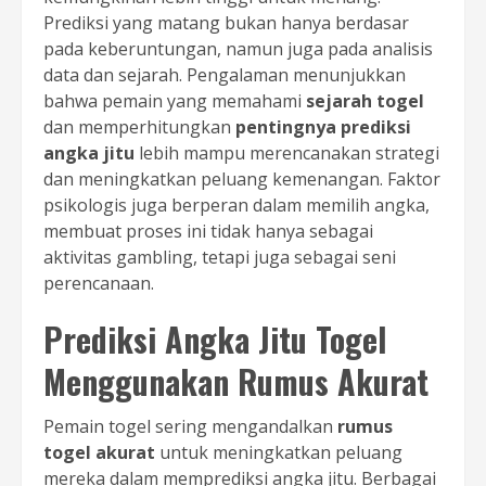
Prediksi yang matang bukan hanya berdasar
pada keberuntungan, namun juga pada analisis
data dan sejarah. Pengalaman menunjukkan
bahwa pemain yang memahami
sejarah togel
dan memperhitungkan
pentingnya prediksi
angka jitu
lebih mampu merencanakan strategi
dan meningkatkan peluang kemenangan. Faktor
psikologis juga berperan dalam memilih angka,
membuat proses ini tidak hanya sebagai
aktivitas gambling, tetapi juga sebagai seni
perencanaan.
Prediksi Angka Jitu Togel
Menggunakan Rumus Akurat
Pemain togel sering mengandalkan
rumus
togel akurat
untuk meningkatkan peluang
mereka dalam memprediksi angka jitu. Berbagai