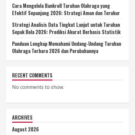
Cara Mengelola Bankroll Taruhan Olahraga yang
Efektif Sepanjang 2026: Strategi Aman dan Terukur
Strategi Analisis Data Tingkat Lanjut untuk Taruhan
Sepak Bola 2026: Prediksi Akurat Berbasis Statistik
Panduan Lengkap Memahami Undang-Undang Taruhan
Olahraga Terbaru 2026 dan Perubahannya
RECENT COMMENTS
No comments to show.
ARCHIVES
August 2026