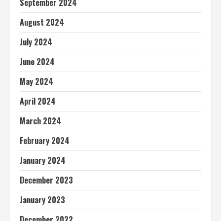
September 2024
August 2024
July 2024
June 2024
May 2024
April 2024
March 2024
February 2024
January 2024
December 2023
January 2023
December 2022