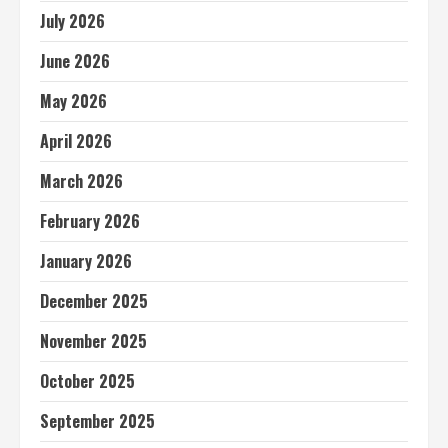
July 2026
June 2026
May 2026
April 2026
March 2026
February 2026
January 2026
December 2025
November 2025
October 2025
September 2025