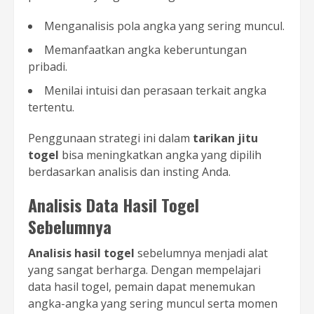
Menganalisis pola angka yang sering muncul.
Memanfaatkan angka keberuntungan
pribadi.
Menilai intuisi dan perasaan terkait angka
tertentu.
Penggunaan strategi ini dalam
tarikan jitu
togel
bisa meningkatkan angka yang dipilih
berdasarkan analisis dan insting Anda.
Analisis Data Hasil Togel
Sebelumnya
Analisis hasil togel
sebelumnya menjadi alat
yang sangat berharga. Dengan mempelajari
data hasil togel, pemain dapat menemukan
angka-angka yang sering muncul serta momen