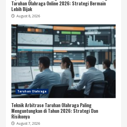
Taruhan Olahraga Online 2026: Strategi Bermain
Lebih Bijak
August 8, 2026
Taruhan Olahraga
Teknik Arbitrase Taruhan Olahraga Paling
Menguntungkan di Tahun 2026: Strategi Dan
Risikonya
August 7, 2026