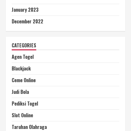
January 2023
December 2022
CATEGORIES
Agen Togel
Blackjack
Ceme Online
Judi Bola
Pediksi Togel
Slot Online
Taruhan Olahraga