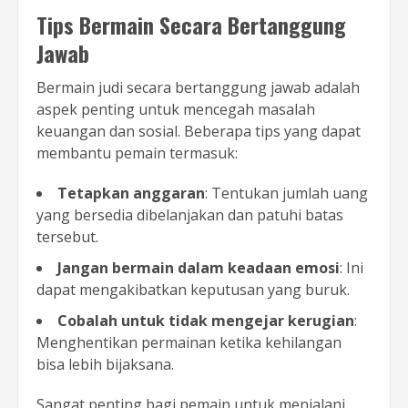
Tips Bermain Secara Bertanggung
Jawab
Bermain judi secara bertanggung jawab adalah
aspek penting untuk mencegah masalah
keuangan dan sosial. Beberapa tips yang dapat
membantu pemain termasuk:
Tetapkan anggaran
: Tentukan jumlah uang
yang bersedia dibelanjakan dan patuhi batas
tersebut.
Jangan bermain dalam keadaan emosi
: Ini
dapat mengakibatkan keputusan yang buruk.
Cobalah untuk tidak mengejar kerugian
:
Menghentikan permainan ketika kehilangan
bisa lebih bijaksana.
Sangat penting bagi pemain untuk menjalani