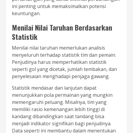
ini penting untuk memaksimalkan potensi
keuntungan.
Menilai Nilai Taruhan Berdasarkan
Statistik
Menilai nilai taruhan memerlukan analisis
menyeluruh terhadap statistik tim dan pemain.
Penjudinya harus memperhatikan statistik
seperti gol yang dicetak, jumlah tembakan, dan
penyelesaian menghadapi penjaga gawang.
Statistik mendasar dan lanjutan dapat
menunjukkan pola permainan yang mungkin
memengaruhi peluang. Misalnya, tim yang
memiliki rasio kemenangan lebih tinggi di
kandang dibandingkan saat tandang bisa
menjadi indikator signifikan bagi penjudinya.
Data seperti ini membantu dalam menentukan