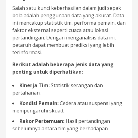
Salah satu kunci keberhasilan dalam judi sepak
bola adalah penggunaan data yang akurat. Data
ini mencakup statistik tim, performa pemain, dan
faktor eksternal seperti cuaca atau lokasi
pertandingan. Dengan menganalisis data ini,
petaruh dapat membuat prediksi yang lebih
terinformasi.
Berikut adalah beberapa jenis data yang
penting untuk diperhatikan:
Kinerja Tim:
Statistik serangan dan
pertahanan.
Kondisi Pemain:
Cedera atau suspensi yang
mempengaruhi skuad.
Rekor Pertemuan:
Hasil pertandingan
sebelumnya antara tim yang berhadapan.