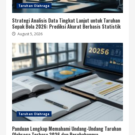
Taruhan Olahraga
Strategi Analisis Data Tingkat Lanjut untuk Taruhan
Sepak Bola 2026: Prediksi Akurat Berbasis Statistik
August 5, 2026
Taruhan Olahraga
Panduan Lengkap Memahami Undang-Undang Taruhan
Olahraga Terbaru 2026 dan Perubahannya