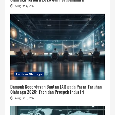
August 4, 2026
Taruhan Olahraga
Dampak Kecerdasan Buatan (AI) pada Pasar Taruhan
Olahraga 2026: Tren dan Prospek Industri
August 3, 2026