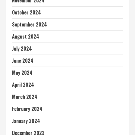
November 2024
October 2024
September 2024
August 2024
July 2024
June 2024
May 2024
April 2024
March 2024
February 2024
January 2024
December 2023