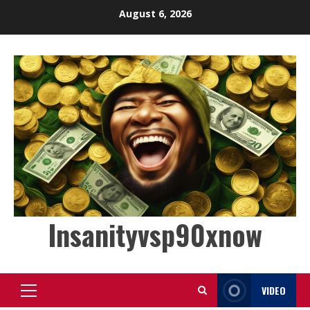
Skip
August 6, 2026
to
content
Insanityvsp90xnow
VIDEO
Primary