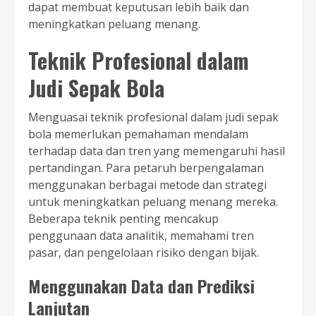
dapat membuat keputusan lebih baik dan
meningkatkan peluang menang.
Teknik Profesional dalam
Judi Sepak Bola
Menguasai teknik profesional dalam judi sepak
bola memerlukan pemahaman mendalam
terhadap data dan tren yang memengaruhi hasil
pertandingan. Para petaruh berpengalaman
menggunakan berbagai metode dan strategi
untuk meningkatkan peluang menang mereka.
Beberapa teknik penting mencakup
penggunaan data analitik, memahami tren
pasar, dan pengelolaan risiko dengan bijak.
Menggunakan Data dan Prediksi
Lanjutan