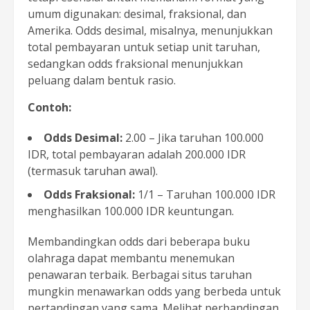
umum digunakan: desimal, fraksional, dan
Amerika. Odds desimal, misalnya, menunjukkan
total pembayaran untuk setiap unit taruhan,
sedangkan odds fraksional menunjukkan
peluang dalam bentuk rasio.
Contoh:
Odds Desimal:
2.00 – Jika taruhan 100.000
IDR, total pembayaran adalah 200.000 IDR
(termasuk taruhan awal).
Odds Fraksional:
1/1 – Taruhan 100.000 IDR
menghasilkan 100.000 IDR keuntungan.
Membandingkan odds dari beberapa buku
olahraga dapat membantu menemukan
penawaran terbaik. Berbagai situs taruhan
mungkin menawarkan odds yang berbeda untuk
pertandingan yang sama. Melihat perbandingan