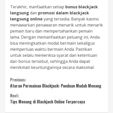
Terakhir, manfaatkan setiap
bonus blackjack
langsung
dan
promosi dalam blackjack
langsung online
yang tersedia. Banyak kasino
menawarkan penawaran menarik untuk menarik
pemain baru dan mempertahankan pemain
lama. Dengan memanfaatkan peluang ini, Anda
bisa meningkatkan modal bermain sekaligus
memperluas waktu bermain Anda. Pastikan
untuk selalu memeriksa syarat dan ketentuan
dari bonus tersebut, sehingga Anda dapat
menikmati keuntungannya secara maksimal.
Continue
Previous:
Aturan Permainan Blackjack: Panduan Mudah Menang
Reading
Next:
Tips Menang di Blackjack Online Terpercaya