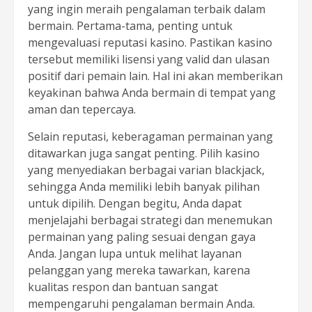
yang ingin meraih pengalaman terbaik dalam
bermain. Pertama-tama, penting untuk
mengevaluasi reputasi kasino. Pastikan kasino
tersebut memiliki lisensi yang valid dan ulasan
positif dari pemain lain. Hal ini akan memberikan
keyakinan bahwa Anda bermain di tempat yang
aman dan tepercaya.
Selain reputasi, keberagaman permainan yang
ditawarkan juga sangat penting. Pilih kasino
yang menyediakan berbagai varian blackjack,
sehingga Anda memiliki lebih banyak pilihan
untuk dipilih. Dengan begitu, Anda dapat
menjelajahi berbagai strategi dan menemukan
permainan yang paling sesuai dengan gaya
Anda. Jangan lupa untuk melihat layanan
pelanggan yang mereka tawarkan, karena
kualitas respon dan bantuan sangat
mempengaruhi pengalaman bermain Anda.