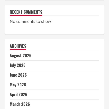
RECENT COMMENTS
No comments to show.
ARCHIVES
August 2026
July 2026
June 2026
May 2026
April 2026
March 2026