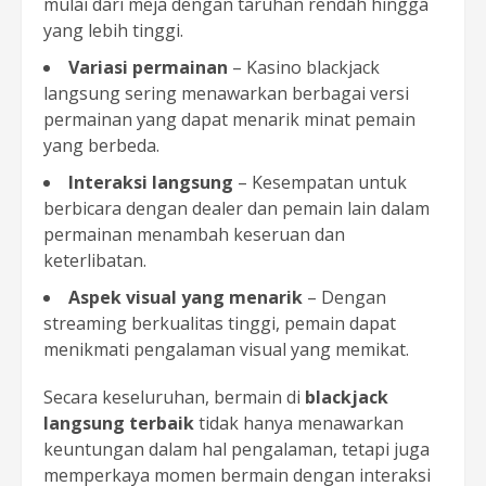
mulai dari meja dengan taruhan rendah hingga
yang lebih tinggi.
Variasi permainan
– Kasino blackjack
langsung sering menawarkan berbagai versi
permainan yang dapat menarik minat pemain
yang berbeda.
Interaksi langsung
– Kesempatan untuk
berbicara dengan dealer dan pemain lain dalam
permainan menambah keseruan dan
keterlibatan.
Aspek visual yang menarik
– Dengan
streaming berkualitas tinggi, pemain dapat
menikmati pengalaman visual yang memikat.
Secara keseluruhan, bermain di
blackjack
langsung terbaik
tidak hanya menawarkan
keuntungan dalam hal pengalaman, tetapi juga
memperkaya momen bermain dengan interaksi