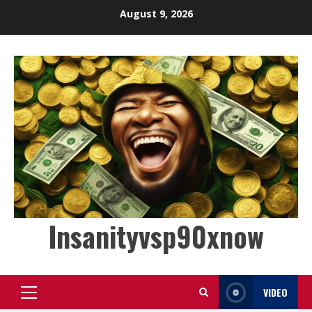
Skip
August 9, 2026
to
content
Insanityvsp90xnow
VIDEO
Primary