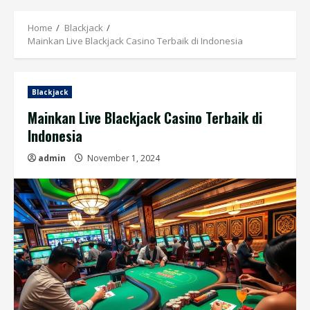
Menu
Home
Blackjack
Mainkan Live Blackjack Casino Terbaik di Indonesia
Blackjack
Mainkan Live Blackjack Casino Terbaik di
Indonesia
admin
November 1, 2024