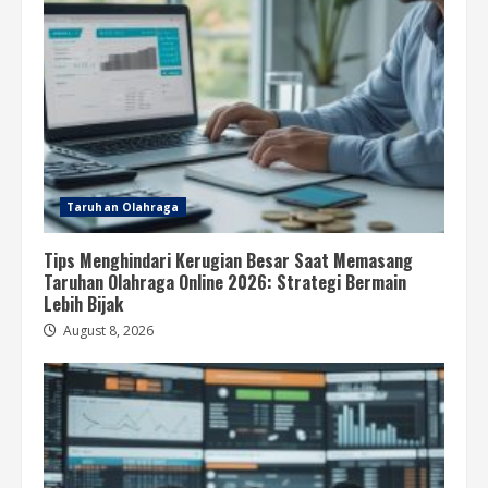
Taruhan Olahraga
Tips Menghindari Kerugian Besar Saat Memasang
Taruhan Olahraga Online 2026: Strategi Bermain
Lebih Bijak
August 8, 2026