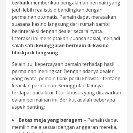
terbaik
memberikan pengalaman bermain yang
jauh lebih realistis dibandingkan dengan
permainan otomatis. Pemain dapat merasakan
suasana kasino langsung dari rumah sambil
berinteraksi dengan dealer secara nyata.
Interaksi ini menciptakan nuansa sosial, menjadi
salah satu
keunggulan bermain di kasino
blackjack langsung
.
Selain itu, kepercayaan pemain terhadap hasil
permainan meningkat. Dengan adanya dealer
yang nyata, pemain tidak perlu khawatir tentang
keadilan permainan. Keunggulan lainnya
terdapat pada fitur-fitur khusus yang ditawarkan
dalam permainan ini. Berikut adalah beberapa
aspek penting:
Batas meja yang beragam
– Pemain dapat
memilih meja sesuai dengan anggaran mereka,