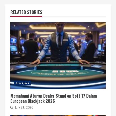
RELATED STORIES
Blackjack
Memahami Aturan Dealer Stand on Soft 17 Dalam
European Blackjack 2026
July 21, 2026