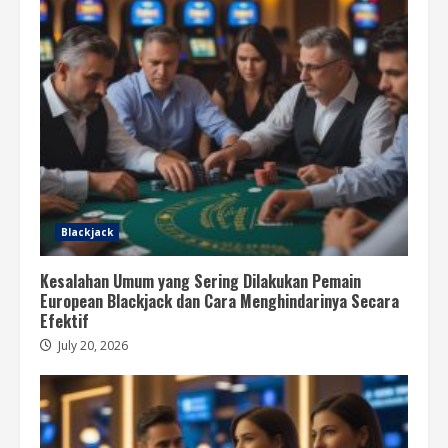
Blackjack
Kesalahan Umum yang Sering Dilakukan Pemain
European Blackjack dan Cara Menghindarinya Secara
Efektif
July 20, 2026