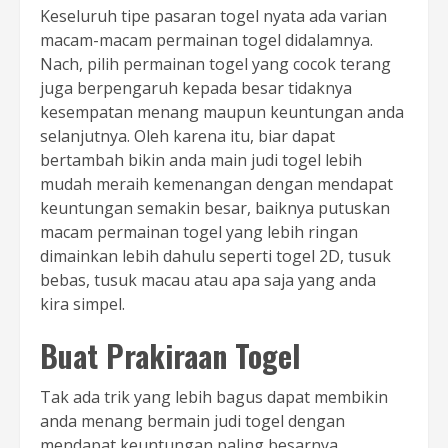
Keseluruh tipe pasaran togel nyata ada varian
macam-macam permainan togel didalamnya.
Nach, pilih permainan togel yang cocok terang
juga berpengaruh kepada besar tidaknya
kesempatan menang maupun keuntungan anda
selanjutnya. Oleh karena itu, biar dapat
bertambah bikin anda main judi togel lebih
mudah meraih kemenangan dengan mendapat
keuntungan semakin besar, baiknya putuskan
macam permainan togel yang lebih ringan
dimainkan lebih dahulu seperti togel 2D, tusuk
bebas, tusuk macau atau apa saja yang anda
kira simpel.
Buat Prakiraan Togel
Tak ada trik yang lebih bagus dapat membikin
anda menang bermain judi togel dengan
mendapat keuntungan paling besarnya