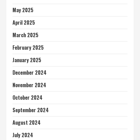
May 2025
April 2025
March 2025
February 2025
January 2025
December 2024
November 2024
October 2024
September 2024
August 2024
July 2024