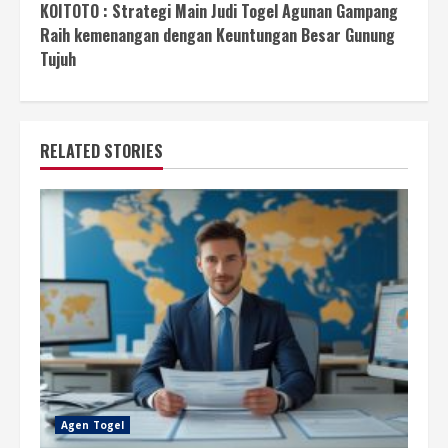
KOITOTO : Strategi Main Judi Togel Agunan Gampang
Raih kemenangan dengan Keuntungan Besar Gunung
Tujuh
RELATED STORIES
Agen Togel