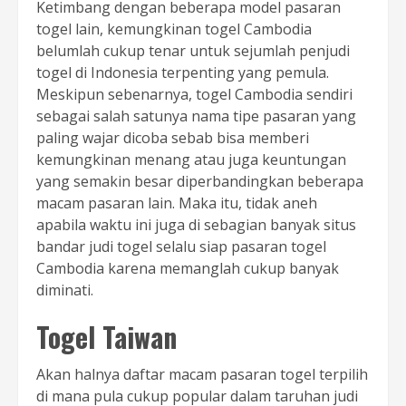
Ketimbang dengan beberapa model pasaran
togel lain, kemungkinan togel Cambodia
belumlah cukup tenar untuk sejumlah penjudi
togel di Indonesia terpenting yang pemula.
Meskipun sebenarnya, togel Cambodia sendiri
sebagai salah satunya nama tipe pasaran yang
paling wajar dicoba sebab bisa memberi
kemungkinan menang atau juga keuntungan
yang semakin besar diperbandingkan beberapa
macam pasaran lain. Maka itu, tidak aneh
apabila waktu ini juga di sebagian banyak situs
bandar judi togel selalu siap pasaran togel
Cambodia karena memanglah cukup banyak
diminati.
Togel Taiwan
Akan halnya daftar macam pasaran togel terpilih
di mana pula cukup popular dalam taruhan judi