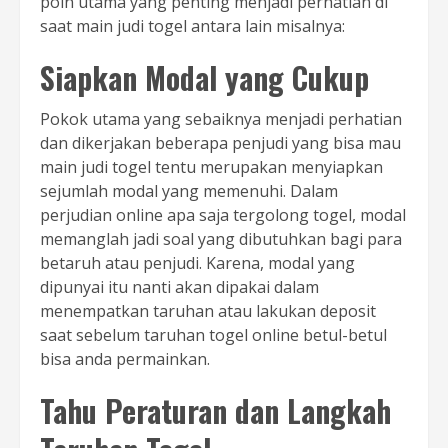
poin utama yang penting menjadi perhatian di
saat main judi togel antara lain misalnya:
Siapkan Modal yang Cukup
Pokok utama yang sebaiknya menjadi perhatian
dan dikerjakan beberapa penjudi yang bisa mau
main judi togel tentu merupakan menyiapkan
sejumlah modal yang memenuhi. Dalam
perjudian online apa saja tergolong togel, modal
memanglah jadi soal yang dibutuhkan bagi para
betaruh atau penjudi. Karena, modal yang
dipunyai itu nanti akan dipakai dalam
menempatkan taruhan atau lakukan deposit
saat sebelum taruhan togel online betul-betul
bisa anda permainkan.
Tahu Peraturan dan Langkah