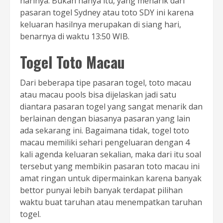
harinya. Bukan hanya itu, yang menarik dari
pasaran togel Sydney atau toto SDY ini karena
keluaran hasilnya merupakan di siang hari,
benarnya di waktu 13:50 WIB.
Togel Toto Macau
Dari beberapa tipe pasaran togel, toto macau
atau macau pools bisa dijelaskan jadi satu
diantara pasaran togel yang sangat menarik dan
berlainan dengan biasanya pasaran yang lain
ada sekarang ini. Bagaimana tidak, togel toto
macau memiliki sehari pengeluaran dengan 4
kali agenda keluaran sekalian, maka dari itu soal
tersebut yang membikin pasaran toto macau ini
amat ringan untuk dipermainkan karena banyak
bettor punyai lebih banyak terdapat pilihan
waktu buat taruhan atau menempatkan taruhan
togel.