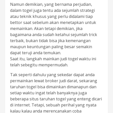
Namun demikian, yang bernama perjudian,
dalam togel juga tentu ada sejumlah strategi
atau teknik khusus yang perlu didalami tiap
bettor saat sebelum akan menetapkan untuk
memainkan. Akan tetapi demikian, jika
bagaimana anda sudah ketahui sejumlah trick
terbaik, bukan tidak bisa jika kemenangan
maupun keuntungan paling besar semakin
dapat teruji anda temukan.
Saat itu, langkah mainkan judi togel waktu ini
telah sebegitu mempermudah.
Tak seperti dahulu yang sekedar dapat anda
permainkan lewat broker judi darat, sekarang
taruhan togel bisa dimainkan dimanapun dan
setiap waktu ingat telah banyaknya juga
beberapa situs taruhan togel yang enteng dicari
di internet. Tetapi, sebuah perihal yang nyata
kalau kalau anda merencanakan coba