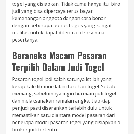
togel yang disiapkan. Tidak cuma hanya itu, biro
judi yang bisa dipercaya terus bayar
kemenangan anggota dengan cara benar
dengan beberapa bonus bagus yang sangat
realitas untuk dapat diterima oleh semua
pesertanya.
Beraneka Macam Pasaran
Terpilih Dalam Judi Togel
Pasaran togel jadi salah satunya istilah yang
kerap kali ditemui dalam taruhan togel. Sebab
memang, sebelumnya ingin bermain judi togel
dan melaksanakan ramalan angka, tiap-tiap
penjudi pasti disarankan terlebih dulu untuk
memastikan satu diantara model pasaran dari
beberapa model pasaran togel yang disiapkan di
broker judi tertentu.