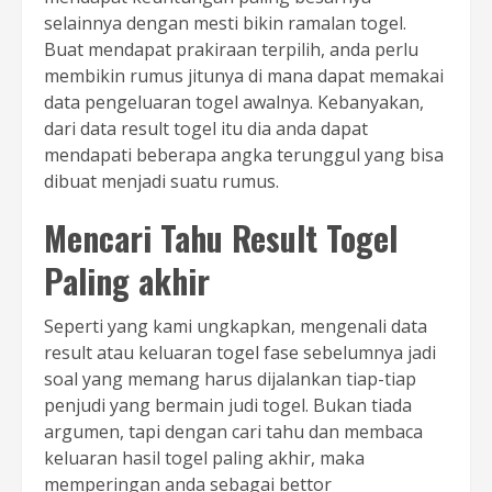
selainnya dengan mesti bikin ramalan togel.
Buat mendapat prakiraan terpilih, anda perlu
membikin rumus jitunya di mana dapat memakai
data pengeluaran togel awalnya. Kebanyakan,
dari data result togel itu dia anda dapat
mendapati beberapa angka terunggul yang bisa
dibuat menjadi suatu rumus.
Mencari Tahu Result Togel
Paling akhir
Seperti yang kami ungkapkan, mengenali data
result atau keluaran togel fase sebelumnya jadi
soal yang memang harus dijalankan tiap-tiap
penjudi yang bermain judi togel. Bukan tiada
argumen, tapi dengan cari tahu dan membaca
keluaran hasil togel paling akhir, maka
memperingan anda sebagai bettor