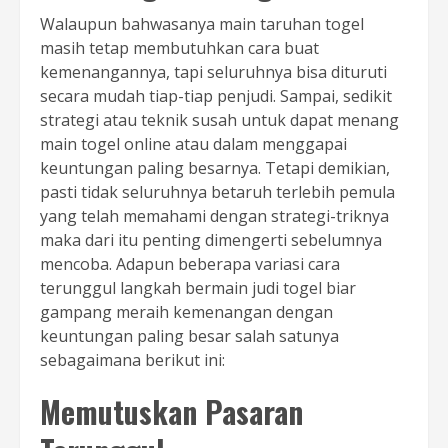
Walaupun bahwasanya main taruhan togel
masih tetap membutuhkan cara buat
kemenangannya, tapi seluruhnya bisa dituruti
secara mudah tiap-tiap penjudi. Sampai, sedikit
strategi atau teknik susah untuk dapat menang
main togel online atau dalam menggapai
keuntungan paling besarnya. Tetapi demikian,
pasti tidak seluruhnya betaruh terlebih pemula
yang telah memahami dengan strategi-triknya
maka dari itu penting dimengerti sebelumnya
mencoba. Adapun beberapa variasi cara
terunggul langkah bermain judi togel biar
gampang meraih kemenangan dengan
keuntungan paling besar salah satunya
sebagaimana berikut ini:
Memutuskan Pasaran