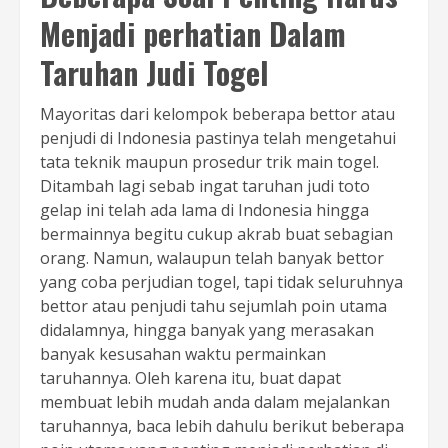
Menjadi perhatian Dalam
Taruhan Judi Togel
Mayoritas dari kelompok beberapa bettor atau
penjudi di Indonesia pastinya telah mengetahui
tata teknik maupun prosedur trik main togel.
Ditambah lagi sebab ingat taruhan judi toto
gelap ini telah ada lama di Indonesia hingga
bermainnya begitu cukup akrab buat sebagian
orang. Namun, walaupun telah banyak bettor
yang coba perjudian togel, tapi tidak seluruhnya
bettor atau penjudi tahu sejumlah poin utama
didalamnya, hingga banyak yang merasakan
banyak kesusahan waktu permainkan
taruhannya. Oleh karena itu, buat dapat
membuat lebih mudah anda dalam mejalankan
taruhannya, baca lebih dahulu berikut beberapa