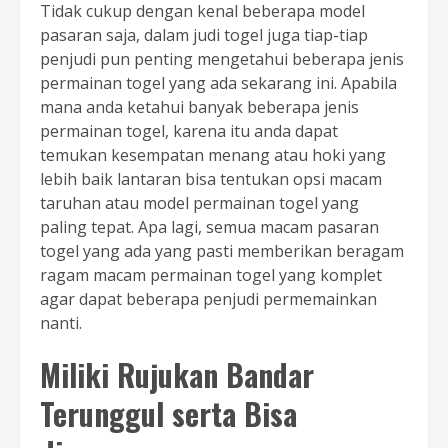
Tidak cukup dengan kenal beberapa model
pasaran saja, dalam judi togel juga tiap-tiap
penjudi pun penting mengetahui beberapa jenis
permainan togel yang ada sekarang ini. Apabila
mana anda ketahui banyak beberapa jenis
permainan togel, karena itu anda dapat
temukan kesempatan menang atau hoki yang
lebih baik lantaran bisa tentukan opsi macam
taruhan atau model permainan togel yang
paling tepat. Apa lagi, semua macam pasaran
togel yang ada yang pasti memberikan beragam
ragam macam permainan togel yang komplet
agar dapat beberapa penjudi permemainkan
nanti.
Miliki Rujukan Bandar
Terunggul serta Bisa