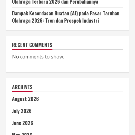
Olahraga Terbaru 2026 dan Perubahannya
Dampak Kecerdasan Buatan (AI) pada Pasar Taruhan
Olahraga 2026: Tren dan Prospek Industri
RECENT COMMENTS
No comments to show.
ARCHIVES
August 2026
July 2026
June 2026