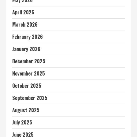
May 2026
April 2026
March 2026
February 2026
January 2026
December 2025
November 2025
October 2025
September 2025
August 2025
July 2025
June 2025