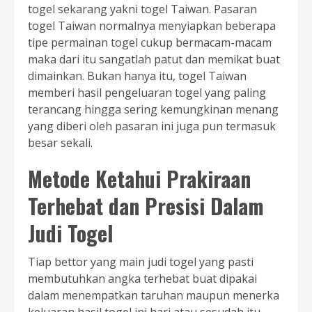
togel sekarang yakni togel Taiwan. Pasaran
togel Taiwan normalnya menyiapkan beberapa
tipe permainan togel cukup bermacam-macam
maka dari itu sangatlah patut dan memikat buat
dimainkan. Bukan hanya itu, togel Taiwan
memberi hasil pengeluaran togel yang paling
terancang hingga sering kemungkinan menang
yang diberi oleh pasaran ini juga pun termasuk
besar sekali.
Metode Ketahui Prakiraan
Terhebat dan Presisi Dalam
Judi Togel
Tiap bettor yang main judi togel yang pasti
membutuhkan angka terhebat buat dipakai
dalam menempatkan taruhan maupun menerka