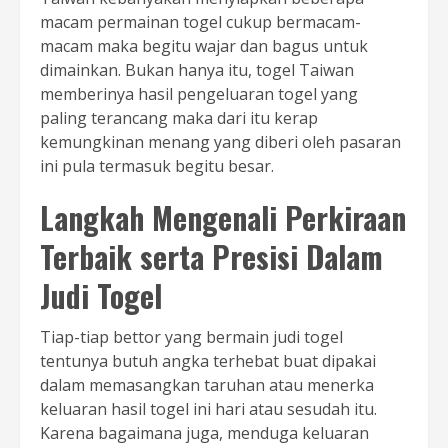
macam permainan togel cukup bermacam-
macam maka begitu wajar dan bagus untuk
dimainkan. Bukan hanya itu, togel Taiwan
memberinya hasil pengeluaran togel yang
paling terancang maka dari itu kerap
kemungkinan menang yang diberi oleh pasaran
ini pula termasuk begitu besar.
Langkah Mengenali Perkiraan
Terbaik serta Presisi Dalam
Judi Togel
Tiap-tiap bettor yang bermain judi togel
tentunya butuh angka terhebat buat dipakai
dalam memasangkan taruhan atau menerka
keluaran hasil togel ini hari atau sesudah itu.
Karena bagaimana juga, menduga keluaran