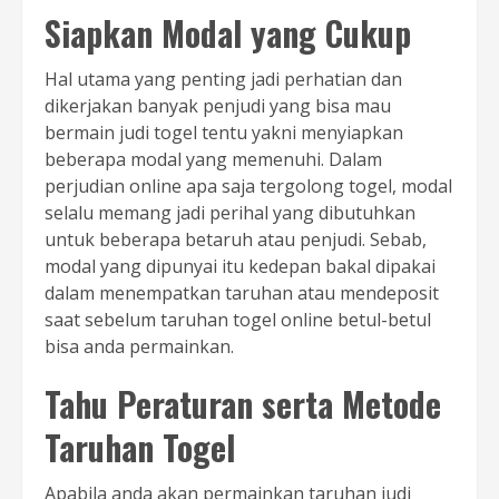
Siapkan Modal yang Cukup
Hal utama yang penting jadi perhatian dan
dikerjakan banyak penjudi yang bisa mau
bermain judi togel tentu yakni menyiapkan
beberapa modal yang memenuhi. Dalam
perjudian online apa saja tergolong togel, modal
selalu memang jadi perihal yang dibutuhkan
untuk beberapa betaruh atau penjudi. Sebab,
modal yang dipunyai itu kedepan bakal dipakai
dalam menempatkan taruhan atau mendeposit
saat sebelum taruhan togel online betul-betul
bisa anda permainkan.
Tahu Peraturan serta Metode
Taruhan Togel
Apabila anda akan permainkan taruhan judi