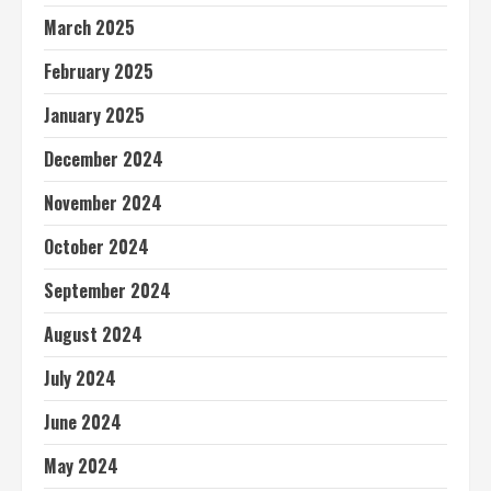
March 2025
February 2025
January 2025
December 2024
November 2024
October 2024
September 2024
August 2024
July 2024
June 2024
May 2024