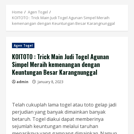
Menu
Home
Agen Togel
KOITOTO : Trick Main Judi Togel Agunan Simpel Meraih
kemenangan dengan Keuntungan Besar Karangnunggal
Agen Togel
KOITOTO : Trick Main Judi Togel Agunan
Simpel Meraih kemenangan dengan
Keuntungan Besar Karangnunggal
admin
January 8, 2023
Telah cukuplah lama togel atau toto gelap jadi
perjudian yang banyak dimainkan banyak
betaruh. Togel diakui dapat memberinya
sejumlah keuntungan melalui taruhan
menariknya yang gampang dimainkan. Namun,