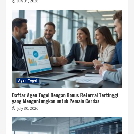
July 31, 2026
Agen Togel
Daftar Agen Togel Dengan Bonus Referral Tertinggi
yang Menguntungkan untuk Pemain Cerdas
July 30, 2026