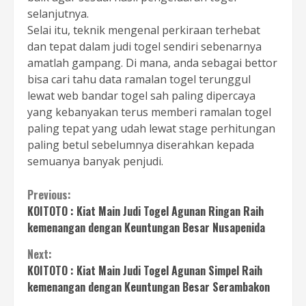
selanjutnya.
Selai itu, teknik mengenal perkiraan terhebat
dan tepat dalam judi togel sendiri sebenarnya
amatlah gampang. Di mana, anda sebagai bettor
bisa cari tahu data ramalan togel terunggul
lewat web bandar togel sah paling dipercaya
yang kebanyakan terus memberi ramalan togel
paling tepat yang udah lewat stage perhitungan
paling betul sebelumnya diserahkan kepada
semuanya banyak penjudi.
Continue
Previous:
KOITOTO : Kiat Main Judi Togel Agunan Ringan Raih
Reading
kemenangan dengan Keuntungan Besar Nusapenida
Next:
KOITOTO : Kiat Main Judi Togel Agunan Simpel Raih
kemenangan dengan Keuntungan Besar Serambakon