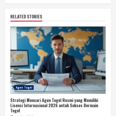
RELATED STORIES
Agen Togel
Strategi Mencari Agen Togel Resmi yang Memiliki
Lisensi Internasional 2026 untuk Sukses Bermain
Togel