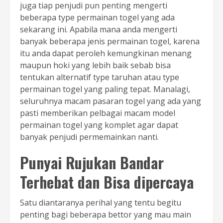
juga tiap penjudi pun penting mengerti
beberapa type permainan togel yang ada
sekarang ini. Apabila mana anda mengerti
banyak beberapa jenis permainan togel, karena
itu anda dapat peroleh kemungkinan menang
maupun hoki yang lebih baik sebab bisa
tentukan alternatif type taruhan atau type
permainan togel yang paling tepat. Manalagi,
seluruhnya macam pasaran togel yang ada yang
pasti memberikan pelbagai macam model
permainan togel yang komplet agar dapat
banyak penjudi permemainkan nanti.
Punyai Rujukan Bandar
Terhebat dan Bisa dipercaya
Satu diantaranya perihal yang tentu begitu
penting bagi beberapa bettor yang mau main