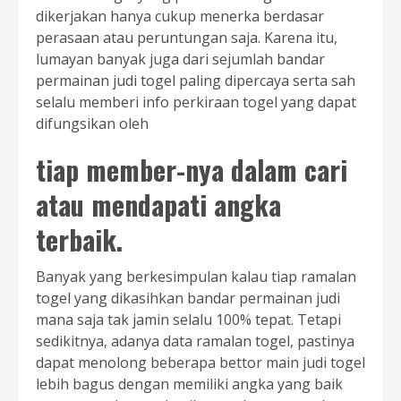
dikerjakan hanya cukup menerka berdasar
perasaan atau peruntungan saja. Karena itu,
lumayan banyak juga dari sejumlah bandar
permainan judi togel paling dipercaya serta sah
selalu memberi info perkiraan togel yang dapat
difungsikan oleh
tiap member-nya dalam cari
atau mendapati angka
terbaik.
Banyak yang berkesimpulan kalau tiap ramalan
togel yang dikasihkan bandar permainan judi
mana saja tak jamin selalu 100% tepat. Tetapi
sedikitnya, adanya data ramalan togel, pastinya
dapat menolong beberapa bettor main judi togel
lebih bagus dengan memiliki angka yang baik