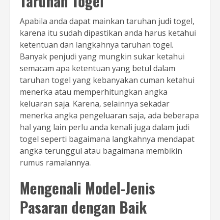
Taruhan Togel
Apabila anda dapat mainkan taruhan judi togel,
karena itu sudah dipastikan anda harus ketahui
ketentuan dan langkahnya taruhan togel.
Banyak penjudi yang mungkin sukar ketahui
semacam apa ketentuan yang betul dalam
taruhan togel yang kebanyakan cuman ketahui
menerka atau memperhitungkan angka
keluaran saja. Karena, selainnya sekadar
menerka angka pengeluaran saja, ada beberapa
hal yang lain perlu anda kenali juga dalam judi
togel seperti bagaimana langkahnya mendapat
angka terunggul atau bagaimana membikin
rumus ramalannya.
Mengenali Model-Jenis
Pasaran dengan Baik