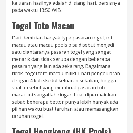
keluaran hasilnya adalah di siang hari, persisnya
pada waktu 13:50 WIB.
Togel Toto Macau
Dari demikian banyak type pasaran togel, toto
macau atau macau pools bisa disebut menjadi
satu diantaranya pasaran togel yang sangat
menarik dan tidak serupa dengan beberapa
pasaran yang lain ada sekarang. Bagaimana
tidak, togel toto macau miliki 1 hari pengeluaran
dengan 4 kali skedul keluaran sekalian, hingga
soal tersebut yang membuat pasaran toto
macau ini sangatlah ringan buat dipermainkan
sebab beberapa bettor punya lebih banyak ada
pilihan waktu buat taruhan atau memasangkan
taruhan togel.
Togel Hongkong (HK Pools)