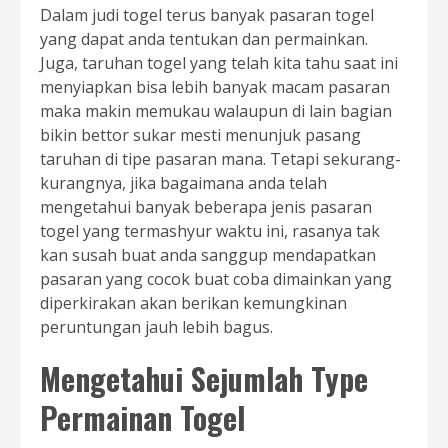
Dalam judi togel terus banyak pasaran togel
yang dapat anda tentukan dan permainkan.
Juga, taruhan togel yang telah kita tahu saat ini
menyiapkan bisa lebih banyak macam pasaran
maka makin memukau walaupun di lain bagian
bikin bettor sukar mesti menunjuk pasang
taruhan di tipe pasaran mana. Tetapi sekurang-
kurangnya, jika bagaimana anda telah
mengetahui banyak beberapa jenis pasaran
togel yang termashyur waktu ini, rasanya tak
kan susah buat anda sanggup mendapatkan
pasaran yang cocok buat coba dimainkan yang
diperkirakan akan berikan kemungkinan
peruntungan jauh lebih bagus.
Mengetahui Sejumlah Type
Permainan Togel