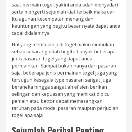
saat bermain togel, yakini anda udah menyadari
serta mengerti sejumlah kiat terbaik maka dari
itu agunan kesempatan menang dan
keuntungan yang begitu besar nyata dapat anda
capai didalamnya.
Hal yang membikin judi togel makin memukau
sebab sekarang udah begitu banyak beberapa
jenis pasaran togel yang dapat anda
permainkan. Sampai bukan hanya dari pasaran
saja, beberapa jenis permainan togel juga yang
tersuguh kesegala type pasaran sangat juga
beraneka hingga sangatlah efisien berikan
selingan dan kepuasan yang memikat dipicu
pemain atau bettor dapat memasangkan
taruhan pada model pasaran maupun perjudian
togel apa saja.
Sejumlah Perihal Penting