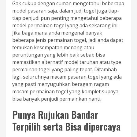
Gak cukup dengan cuman mengetahui beberapa
model pasaran saja, dalam judi togel juga tiap-
tiap penjudi pun penting mengetahui beberapa
model permainan togel yang ada sekarang ini.
Jika bagaimana anda mengenal banyak
beberapa jenis permainan togel, jadi anda dapat
temukan kesempatan menang atau
peruntungan yang lebih baik sebab bisa
memastikan alternatif model taruhan atau type
permainan togel yang paling tepat. Ditambah
lagi, seluruhnya macam pasaran togel yang ada
yang pasti menyuguhkan beragam ragam
macam permainan togel yang komplet supaya
bisa banyak penjudi permainkan nanti.
Punya Rujukan Bandar
Terpilih serta Bisa dipercaya