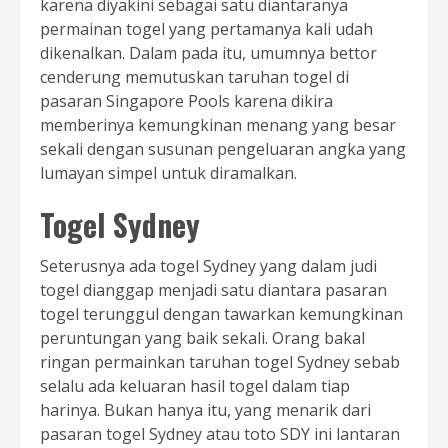
karena diyakini sebagai satu diantaranya
permainan togel yang pertamanya kali udah
dikenalkan. Dalam pada itu, umumnya bettor
cenderung memutuskan taruhan togel di
pasaran Singapore Pools karena dikira
memberinya kemungkinan menang yang besar
sekali dengan susunan pengeluaran angka yang
lumayan simpel untuk diramalkan.
Togel Sydney
Seterusnya ada togel Sydney yang dalam judi
togel dianggap menjadi satu diantara pasaran
togel terunggul dengan tawarkan kemungkinan
peruntungan yang baik sekali. Orang bakal
ringan permainkan taruhan togel Sydney sebab
selalu ada keluaran hasil togel dalam tiap
harinya. Bukan hanya itu, yang menarik dari
pasaran togel Sydney atau toto SDY ini lantaran