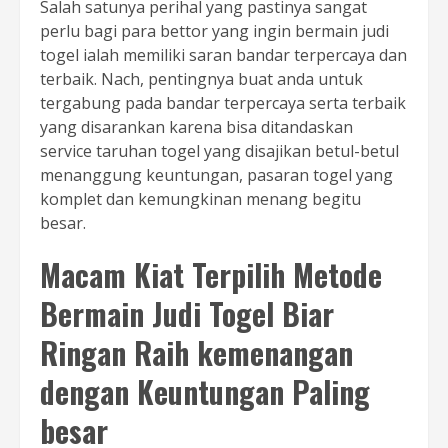
Salah satunya perihal yang pastinya sangat
perlu bagi para bettor yang ingin bermain judi
togel ialah memiliki saran bandar terpercaya dan
terbaik. Nach, pentingnya buat anda untuk
tergabung pada bandar terpercaya serta terbaik
yang disarankan karena bisa ditandaskan
service taruhan togel yang disajikan betul-betul
menanggung keuntungan, pasaran togel yang
komplet dan kemungkinan menang begitu
besar.
Macam Kiat Terpilih Metode
Bermain Judi Togel Biar
Ringan Raih kemenangan
dengan Keuntungan Paling
besar