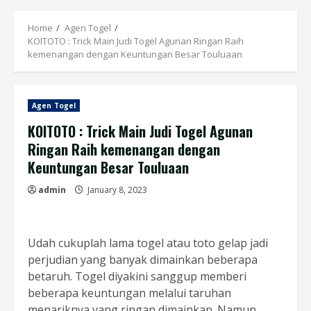
Menu
Home
Agen Togel
KOITOTO : Trick Main Judi Togel Agunan Ringan Raih
kemenangan dengan Keuntungan Besar Touluaan
Agen Togel
KOITOTO : Trick Main Judi Togel Agunan
Ringan Raih kemenangan dengan
Keuntungan Besar Touluaan
admin
January 8, 2023
Udah cukuplah lama togel atau toto gelap jadi
perjudian yang banyak dimainkan beberapa
betaruh. Togel diyakini sanggup memberi
beberapa keuntungan melalui taruhan
menariknya yang ringan dimainkan. Namun,