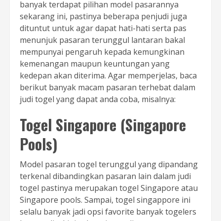
banyak terdapat pilihan model pasarannya
sekarang ini, pastinya beberapa penjudi juga
dituntut untuk agar dapat hati-hati serta pas
menunjuk pasaran terunggul lantaran bakal
mempunyai pengaruh kepada kemungkinan
kemenangan maupun keuntungan yang
kedepan akan diterima. Agar memperjelas, baca
berikut banyak macam pasaran terhebat dalam
judi togel yang dapat anda coba, misalnya:
Togel Singapore (Singapore
Pools)
Model pasaran togel terunggul yang dipandang
terkenal dibandingkan pasaran lain dalam judi
togel pastinya merupakan togel Singapore atau
Singapore pools. Sampai, togel singappore ini
selalu banyak jadi opsi favorite banyak togelers