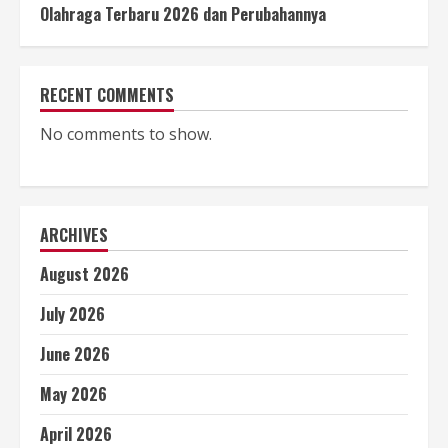
Olahraga Terbaru 2026 dan Perubahannya
RECENT COMMENTS
No comments to show.
ARCHIVES
August 2026
July 2026
June 2026
May 2026
April 2026