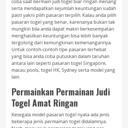
coba saat bermain judi togel biar ringan menang
serta mendapatkan sejumlah keuntungan sudah
pasti yakni pilih pasaran terpilih. Kalau anda pilih
pasaran togel yang benar, karenanya bukan tak
mungkin bila anda dapat makin berkesempatan
menghasilkan keuntungan bisa lebih banyak
tergolong dari kemungkinan kemenangannya.
Untuk contoh-contoh tipe pasaran terhebat
yang bisa anda coba putuskan dalam taruhan
antara lain seperti pasaran togel Singapore,
macau pools, togel HK, Sydney serta model yang
lain.
Permainkan Permainan Judi
Togel Amat Ringan
Kesegala model pasaran togel nyata ada jenis
beberapa jenis permainan togel didalamnya.