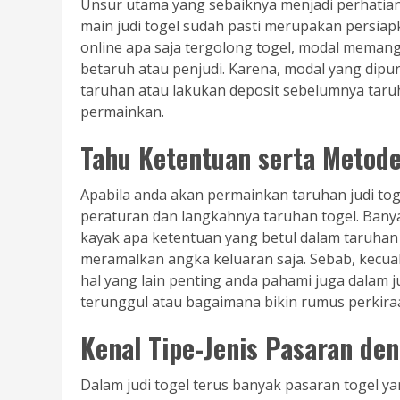
Unsur utama yang sebaiknya menjadi perhatia
main judi togel sudah pasti merupakan persi
online apa saja tergolong togel, modal meman
betaruh atau penjudi. Karena, modal yang dip
taruhan atau lakukan deposit sebelumnya taru
permainkan.
Tahu Ketentuan serta Metode
Apabila anda akan permainkan taruhan judi to
peraturan dan langkahnya taruhan togel. Ban
kayak apa ketentuan yang betul dalam taruhan 
meramalkan angka keluaran saja. Sebab, kecua
hal yang lain penting anda pahami juga dalam 
terunggul atau bagaimana bikin rumus perkira
Kenal Tipe-Jenis Pasaran de
Dalam judi togel terus banyak pasaran togel 