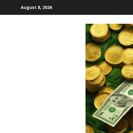
Skip
August 8, 2026
to
content