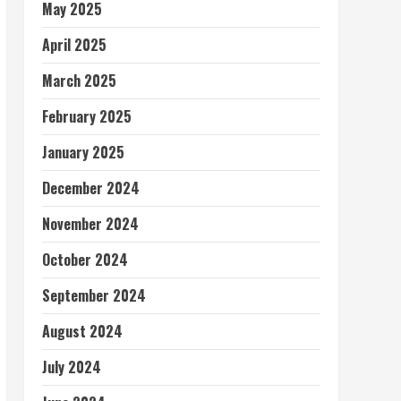
May 2025
April 2025
March 2025
February 2025
January 2025
December 2024
November 2024
October 2024
September 2024
August 2024
July 2024