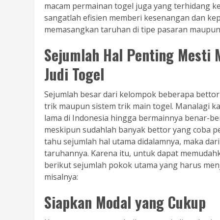
macam permainan togel juga yang terhidang kes
sangatlah efisien memberi kesenangan dan ke
memasangkan taruhan di tipe pasaran maupun p
Sejumlah Hal Penting Mesti 
Judi Togel
Sejumlah besar dari kelompok beberapa bettor 
trik maupun sistem trik main togel. Manalagi ka
lama di Indonesia hingga bermainnya benar-ben
meskipun sudahlah banyak bettor yang coba per
tahu sejumlah hal utama didalamnya, maka dar
taruhannya. Karena itu, untuk dapat memudahk
berikut sejumlah pokok utama yang harus menjad
misalnya:
Siapkan Modal yang Cukup