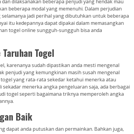
n dan dilaksanakan beberapa penjudi yang hendak mau
apkan beberapa modal yang memenuhi. Dalam perjudian
g selamanya jadi perihal yang dibutuhkan untuk beberapa
unyai itu kedepannya dapat dipakai dalam memasangkan
han togel online sungguh-sungguh bisa anda
 Taruhan Togel
gel, karenanya sudah dipastikan anda mesti mengenal
yak penjudi yang kemungkinan masih susah mengenal
togel yang rata-rata sekedar ketahui menerka atau
li sekadar menerka angka pengeluaran saja, ada berbagai
judi togel seperti bagaimana triknya memperoleh angka
annya.
ngan Baik
yang dapat anda putuskan dan permainkan. Bahkan juga,