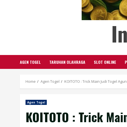
I
AGEN TOGEL
TARUHAN OLAHRAGA
SLOT ONLINE
P
Home
Agen Togel
KOITOTO : Trick Main Judi Togel A
Agen Togel
KOITOTO : Trick Mai