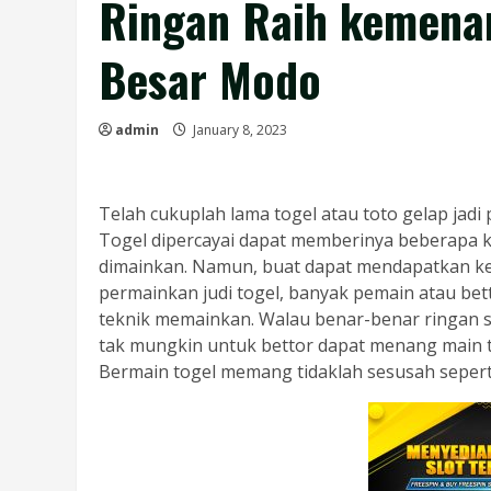
Ringan Raih kemena
Besar Modo
admin
January 8, 2023
Telah cukuplah lama togel atau toto gelap jad
Togel dipercayai dapat memberinya beberapa 
dimainkan. Namun, buat dapat mendapatkan k
permainkan judi togel, banyak pemain atau bet
teknik memainkan. Walau benar-benar ringan 
tak mungkin untuk bettor dapat menang main 
Bermain togel memang tidaklah sesusah seperti