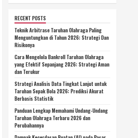
RECENT POSTS
Teknik Arbitrase Taruhan Olahraga Paling
Menguntungkan di Tahun 2026: Strategi Dan
Risikonya
Cara Mengelola Bankroll Taruhan Olahraga
yang Efektif Sepanjang 2026: Strategi Aman
dan Terukur
Strategi Analisis Data Tingkat Lanjut untuk
Taruhan Sepak Bola 2026: Prediksi Akurat
Berbasis Statistik
Panduan Lengkap Memahami Undang-Undang
Taruhan Olahraga Terbaru 2026 dan
Perubahannya
Dampak Kecerdasan Buatan (AI) pada Pasar