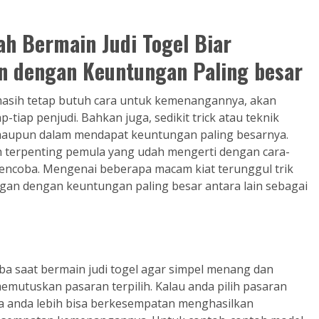
ah Bermain Judi Togel Biar
 dengan Keuntungan Paling besar
asih tetap butuh cara untuk kemenangannya, akan
p-tiap penjudi. Bahkan juga, sedikit trick atau teknik
maupun dalam mendapat keuntungan paling besarnya.
uh terpenting pemula yang udah mengerti dengan cara-
encoba. Mengenai beberapa macam kiat terunggul trik
ngan dengan keuntungan paling besar antara lain sebagai
coba saat bermain judi togel agar simpel menang dan
mutuskan pasaran terpilih. Kalau anda pilih pasaran
ila anda lebih bisa berkesempatan menghasilkan