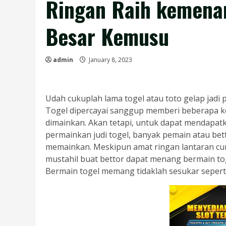
Ringan Raih kemena
Besar Kemusu
admin
January 8, 2023
Udah cukuplah lama togel atau toto gelap jadi
Togel dipercayai sanggup memberi beberapa 
dimainkan. Akan tetapi, untuk dapat mendapa
permainkan judi togel, banyak pemain atau bett
memainkan. Meskipun amat ringan lantaran cum
mustahil buat bettor dapat menang bermain tog
Bermain togel memang tidaklah sesukar seperti