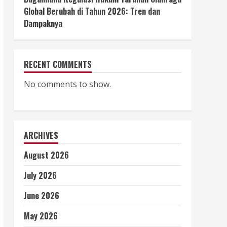
Global Berubah di Tahun 2026: Tren dan
Dampaknya
RECENT COMMENTS
No comments to show.
ARCHIVES
August 2026
July 2026
June 2026
May 2026