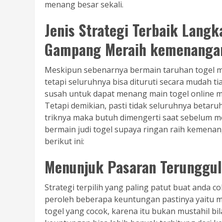
menang besar sekali.
Jenis Strategi Terbaik Langk
Gampang Meraih kemenangan
Meskipun sebenarnya bermain taruhan togel m
tetapi seluruhnya bisa dituruti secara mudah tia
susah untuk dapat menang main togel online 
Tetapi demikian, pasti tidak seluruhnya betar
triknya maka butuh dimengerti saat sebelum m
bermain judi togel supaya ringan raih kemena
berikut ini:
Menunjuk Pasaran Terunggul
Strategi terpilih yang paling patut buat anda 
peroleh beberapa keuntungan pastinya yaitu me
togel yang cocok, karena itu bukan mustahil b