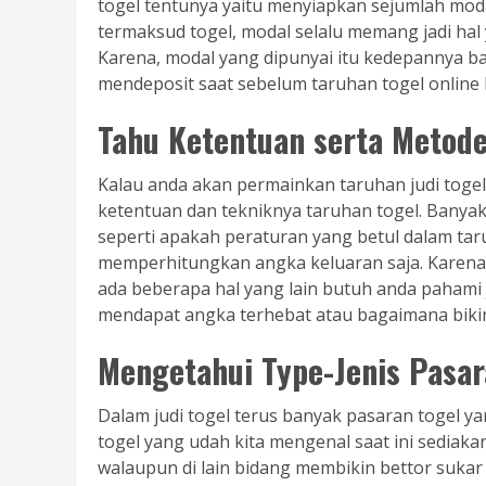
togel tentunya yaitu menyiapkan sejumlah moda
termaksud togel, modal selalu memang jadi hal
Karena, modal yang dipunyai itu kedepannya 
mendeposit saat sebelum taruhan togel online 
Tahu Ketentuan serta Metode
Kalau anda akan permainkan taruhan judi togel
ketentuan dan tekniknya taruhan togel. Banya
seperti apakah peraturan yang betul dalam t
memperhitungkan angka keluaran saja. Karena
ada beberapa hal yang lain butuh anda pahami j
mendapat angka terhebat atau bagaimana biki
Mengetahui Type-Jenis Pasa
Dalam judi togel terus banyak pasaran togel y
togel yang udah kita mengenal saat ini sedia
walaupun di lain bidang membikin bettor suka