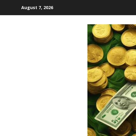
Skip
August 7, 2026
to
content