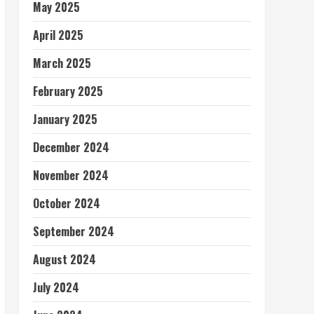
May 2025
April 2025
March 2025
February 2025
January 2025
December 2024
November 2024
October 2024
September 2024
August 2024
July 2024