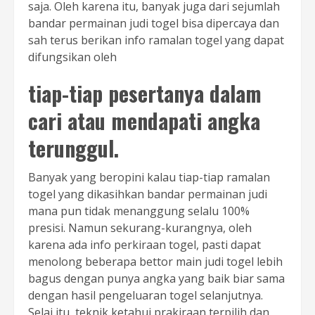
saja. Oleh karena itu, banyak juga dari sejumlah
bandar permainan judi togel bisa dipercaya dan
sah terus berikan info ramalan togel yang dapat
difungsikan oleh
tiap-tiap pesertanya dalam
cari atau mendapati angka
terunggul.
Banyak yang beropini kalau tiap-tiap ramalan
togel yang dikasihkan bandar permainan judi
mana pun tidak menanggung selalu 100%
presisi. Namun sekurang-kurangnya, oleh
karena ada info perkiraan togel, pasti dapat
menolong beberapa bettor main judi togel lebih
bagus dengan punya angka yang baik biar sama
dengan hasil pengeluaran togel selanjutnya.
Selai itu, teknik ketahui prakiraan terpilih dan