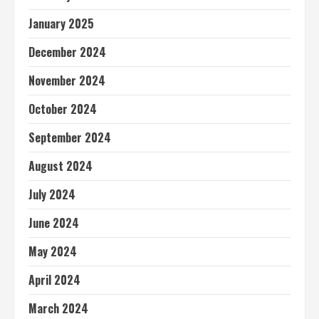
January 2025
December 2024
November 2024
October 2024
September 2024
August 2024
July 2024
June 2024
May 2024
April 2024
March 2024