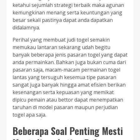
ketahui sejumlah strategi terbaik maka agunan
kemungkinan menang serta keuntungan yang
besar sekali pastinya dapat anda dapatkan
didalamnya.
Perihal yang membuat judi togel semakin
memukau lantaran sekarang udah begitu
banyak beberapa jenis pasaran togel yang dapat
anda permainkan. Bahkan juga bukan cuma dari
pasaran saja, macam-macam permainan togel
lantas yang tersuguh kesemua tipe pasaran
sangat juga banyak hingga amat efisien berikan
kesenangan serta kepuasan yang memikat
dipicu pemain atau bettor dapat menempatkan
taruhan di model pasaran maupun perjudian
togel apa saja.
Beberapa Soal Penting Mesti