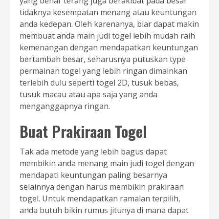
yang benar terang juga berakibat pada besar
tidaknya kesempatan menang atau keuntungan
anda kedepan. Oleh karenanya, biar dapat makin
membuat anda main judi togel lebih mudah raih
kemenangan dengan mendapatkan keuntungan
bertambah besar, seharusnya putuskan type
permainan togel yang lebih ringan dimainkan
terlebih dulu seperti togel 2D, tusuk bebas,
tusuk macau atau apa saja yang anda
menganggapnya ringan.
Buat Prakiraan Togel
Tak ada metode yang lebih bagus dapat
membikin anda menang main judi togel dengan
mendapati keuntungan paling besarnya
selainnya dengan harus membikin prakiraan
togel. Untuk mendapatkan ramalan terpilih,
anda butuh bikin rumus jitunya di mana dapat