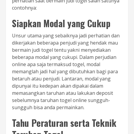
perhatian saat bermain judi togel salah satunya
contohnya:
Siapkan Modal yang Cukup
Unsur utama yang sebaiknya jadi perhatian dan
dikerjakan beberapa penjudi yang hendak mau
bermain judi togel tentu yakni menyediakan
beberapa modal yang cukupi. Dalam perjudian
online apa saja termaksud togel, modal
memanglah jadi hal yang dibutuhkan bagi para
betaruh atau penjudi. Lantaran, modal yang
dipunyai itu kedepan akan dipakai dalam
memasangkan taruhan atau lakukan deposit
sebelumnya taruhan togel online sungguh-
sungguh bisa anda permainkan.
Tahu Peraturan serta Teknik