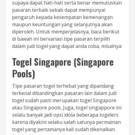
supaya dapat hati-hati serta benar memutuskan
pasaran terbaik sebab dapat mempunyai
pengaruh kepada kesempatan kemenangan
maupun keuntungan yang selanjutnya akan
diperoleh. Untuk memperjelasnya, baca berikut
di bawah ini bervariasi tipe pasaran terpilih
dalam judi togel yang dapat anda coba, misalnya:
Togel Singapore (Singapore
Pools)
Tipe pasaran togel terhebat yang dipandang
terkenal dibandingkan pasaran lain dalam judi
togel sudah pasti merupakan togel Singapore
atau Singapore pools. Juga, togel singappore ini
selalu banyak jadi opsi idola beberapa togelers
karena diyakini selaku salah satunya permainan
togel yang pertamanya kali sudah dikenalkan.