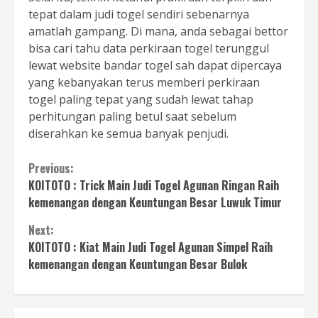
tepat dalam judi togel sendiri sebenarnya
amatlah gampang. Di mana, anda sebagai bettor
bisa cari tahu data perkiraan togel terunggul
lewat website bandar togel sah dapat dipercaya
yang kebanyakan terus memberi perkiraan
togel paling tepat yang sudah lewat tahap
perhitungan paling betul saat sebelum
diserahkan ke semua banyak penjudi.
Continue
Previous:
KOITOTO : Trick Main Judi Togel Agunan Ringan Raih
Reading
kemenangan dengan Keuntungan Besar Luwuk Timur
Next:
KOITOTO : Kiat Main Judi Togel Agunan Simpel Raih
kemenangan dengan Keuntungan Besar Bulok