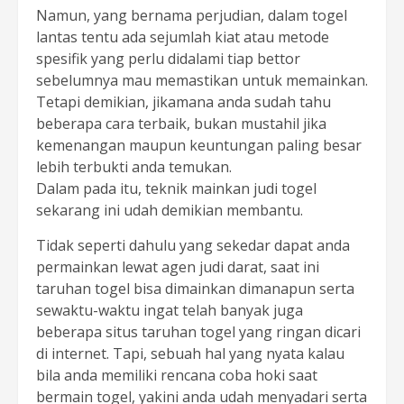
Namun, yang bernama perjudian, dalam togel
lantas tentu ada sejumlah kiat atau metode
spesifik yang perlu didalami tiap bettor
sebelumnya mau memastikan untuk memainkan.
Tetapi demikian, jikamana anda sudah tahu
beberapa cara terbaik, bukan mustahil jika
kemenangan maupun keuntungan paling besar
lebih terbukti anda temukan.
Dalam pada itu, teknik mainkan judi togel
sekarang ini udah demikian membantu.
Tidak seperti dahulu yang sekedar dapat anda
permainkan lewat agen judi darat, saat ini
taruhan togel bisa dimainkan dimanapun serta
sewaktu-waktu ingat telah banyak juga
beberapa situs taruhan togel yang ringan dicari
di internet. Tapi, sebuah hal yang nyata kalau
bila anda memiliki rencana coba hoki saat
bermain togel, yakini anda udah menyadari serta