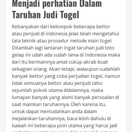
Menjadi perhatian Dalam
Taruhan Judi Togel
Kebanyakan dari kelompok beberapa bettor
atau penjudi di Indonesia jelas telah mengetahui
tata teknik atau prosedur metode main togel.
Ditambah lagi lantaran ingat taruhan judi toto
gelap ini udah ada sudah lama di Indonesia maka
dari itu bermainnya amat cukup akrab buat
sebagian orang. Akan tetapi, walaupun sudahlah
banyak bettor yang coba perjudian togel, namun
tidak semuanya bettor atau penjudi tahu
sejumlah pokok utama didalamnya, maka
lumayan banyak yang alami banyak persoalan di
saat mainkan taruhannya. Oleh karena itu,
untuk dapat memudahkan anda dalam
mejalankan taruhannya, baca lebih dahulu di
bawah ini beberapa poin utama yang harus jadi