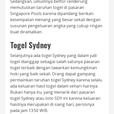
Sedangkan, umumnya bettor cenderung
memutuskan taruhan togel di pasaran
Singapore Pools karena dipandang berikan
kesempatan menang yang besar sekali dengan
susunan pengeluaran angka yang cukup ringan
buat diramalkan.
Togel Sydney
Selanjutnya ada togel Sydney yang dalam judi
togel dianggap sebagai salah satunya pasaran
togel terbaik dengan tawarkan kemungkinan
hoki yang baik sekali. Orang dapat gampang
permainkan taruhan togel Sydney karena selalu
ada keluaran hasil togel dalam sehari-harinya.
Bukan hanya itu, yang menarik dari pasaran
togel Sydney atau toto SDY ini karena keluaran
hasilnya merupakan di siang hari, persisnya
pada jam 13:50 WIB.