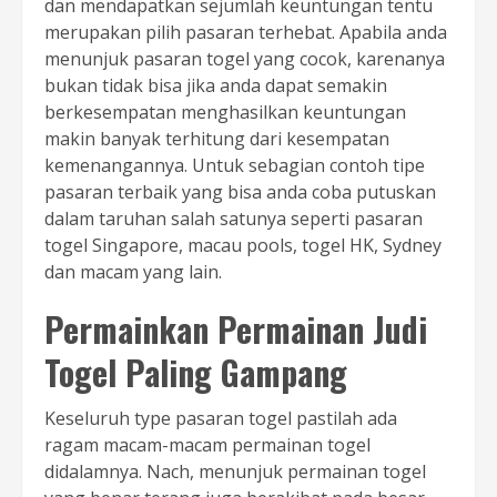
dan mendapatkan sejumlah keuntungan tentu
merupakan pilih pasaran terhebat. Apabila anda
menunjuk pasaran togel yang cocok, karenanya
bukan tidak bisa jika anda dapat semakin
berkesempatan menghasilkan keuntungan
makin banyak terhitung dari kesempatan
kemenangannya. Untuk sebagian contoh tipe
pasaran terbaik yang bisa anda coba putuskan
dalam taruhan salah satunya seperti pasaran
togel Singapore, macau pools, togel HK, Sydney
dan macam yang lain.
Permainkan Permainan Judi
Togel Paling Gampang
Keseluruh type pasaran togel pastilah ada
ragam macam-macam permainan togel
didalamnya. Nach, menunjuk permainan togel