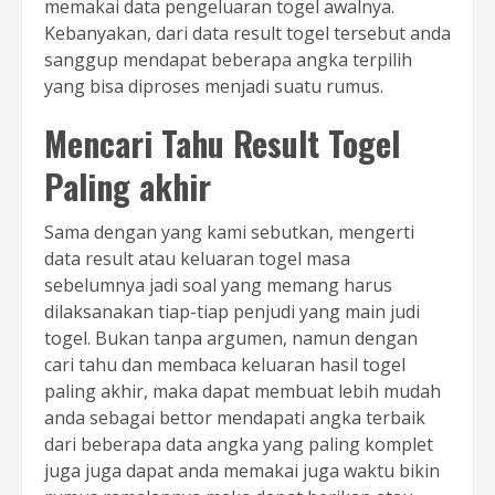
memakai data pengeluaran togel awalnya.
Kebanyakan, dari data result togel tersebut anda
sanggup mendapat beberapa angka terpilih
yang bisa diproses menjadi suatu rumus.
Mencari Tahu Result Togel
Paling akhir
Sama dengan yang kami sebutkan, mengerti
data result atau keluaran togel masa
sebelumnya jadi soal yang memang harus
dilaksanakan tiap-tiap penjudi yang main judi
togel. Bukan tanpa argumen, namun dengan
cari tahu dan membaca keluaran hasil togel
paling akhir, maka dapat membuat lebih mudah
anda sebagai bettor mendapati angka terbaik
dari beberapa data angka yang paling komplet
juga juga dapat anda memakai juga waktu bikin