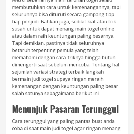
Meski sebenarnya main taruhan togel selalu
membutuhkan cara untuk kemenangannya, tapi
seluruhnya bisa dituruti secara gampang tiap-
tiap penjudi. Bahkan juga, sedikit kiat atau trik
susah untuk dapat menang main togel online
atau dalam raih keuntungan paling besarnya.
Tapi demikian, pastinya tidak seluruhnya
betaruh terpenting pemula yang telah
memahami dengan cara-triknya hingga butuh
dimengerti saat sebelum mencoba. Tentang hal
sejumlah variasi strategi terbaik langkah
bermain judi togel supaya ringan meraih
kemenangan dengan keuntungan paling besar
salah satunya sebagaimana berikut ini:
Menunjuk Pasaran Terunggul
Cara terunggul yang paling pantas buat anda
coba di saat main judi togel agar ringan menang