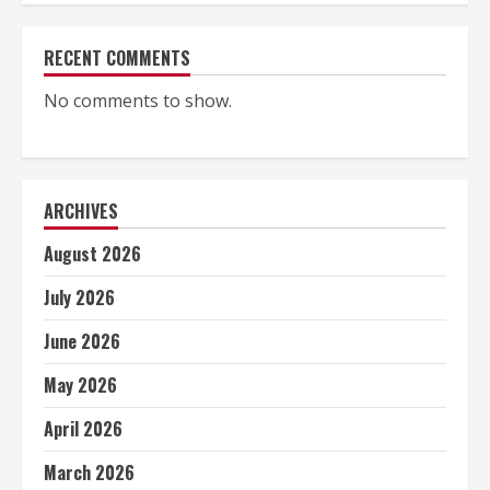
RECENT COMMENTS
No comments to show.
ARCHIVES
August 2026
July 2026
June 2026
May 2026
April 2026
March 2026