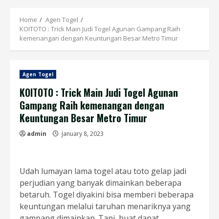
Menu
Home
Agen Togel
KOITOTO : Trick Main Judi Togel Agunan Gampang Raih
kemenangan dengan Keuntungan Besar Metro Timur
Agen Togel
KOITOTO : Trick Main Judi Togel Agunan
Gampang Raih kemenangan dengan
Keuntungan Besar Metro Timur
admin
January 8, 2023
Udah lumayan lama togel atau toto gelap jadi
perjudian yang banyak dimainkan beberapa
betaruh. Togel diyakini bisa memberi beberapa
keuntungan melalui taruhan menariknya yang
gampang dimainkan. Tapi, buat dapat