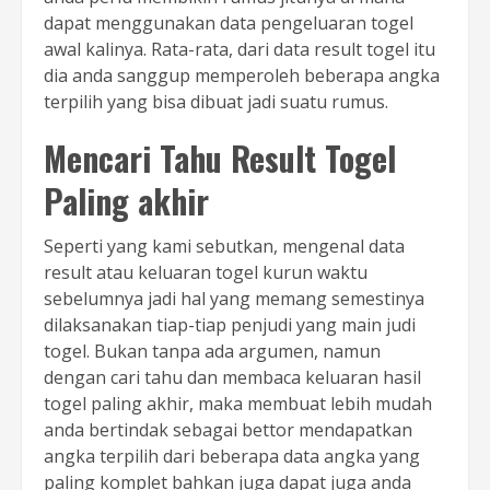
dapat menggunakan data pengeluaran togel
awal kalinya. Rata-rata, dari data result togel itu
dia anda sanggup memperoleh beberapa angka
terpilih yang bisa dibuat jadi suatu rumus.
Mencari Tahu Result Togel
Paling akhir
Seperti yang kami sebutkan, mengenal data
result atau keluaran togel kurun waktu
sebelumnya jadi hal yang memang semestinya
dilaksanakan tiap-tiap penjudi yang main judi
togel. Bukan tanpa ada argumen, namun
dengan cari tahu dan membaca keluaran hasil
togel paling akhir, maka membuat lebih mudah
anda bertindak sebagai bettor mendapatkan
angka terpilih dari beberapa data angka yang
paling komplet bahkan juga dapat juga anda