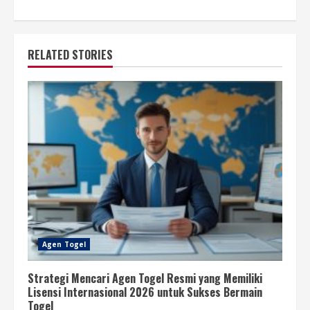
RELATED STORIES
Agen Togel
Strategi Mencari Agen Togel Resmi yang Memiliki
Lisensi Internasional 2026 untuk Sukses Bermain
Togel