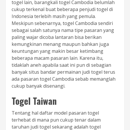
togel lain, barangkali togel Cambodia belumlah
cukup terkenal buat beberapa penjudi togel di
Indonesia terlebih masih yang pemula.
Meskipun sebenarnya, togel Cambodia sendiri
sebagai salah satunya nama tipe pasaran yang
paling wajar dicoba lantaran bisa berikan
kemungkinan menang maupun bahkan juga
keuntungan yang makin besar ketimbang
beberapa macam pasaran lain. Karena itu,
tidaklah aneh apabila saat ini pun di sebagian
banyak situs bandar permainan judi togel terus
ada pasaran togel Cambodia sebab memanglah
cukup banyak disenangi.
Togel Taiwan
Tentang hal daftar model pasaran togel
terhebat di mana pun cukup tenar dalam
taruhan judi togel sekarang adalah togel