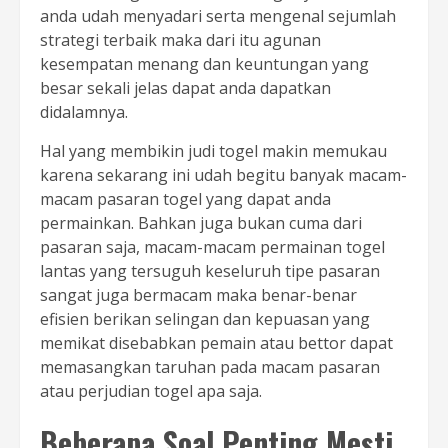
anda udah menyadari serta mengenal sejumlah
strategi terbaik maka dari itu agunan
kesempatan menang dan keuntungan yang
besar sekali jelas dapat anda dapatkan
didalamnya.
Hal yang membikin judi togel makin memukau
karena sekarang ini udah begitu banyak macam-
macam pasaran togel yang dapat anda
permainkan. Bahkan juga bukan cuma dari
pasaran saja, macam-macam permainan togel
lantas yang tersuguh keseluruh tipe pasaran
sangat juga bermacam maka benar-benar
efisien berikan selingan dan kepuasan yang
memikat disebabkan pemain atau bettor dapat
memasangkan taruhan pada macam pasaran
atau perjudian togel apa saja.
Beberapa Soal Penting Mesti