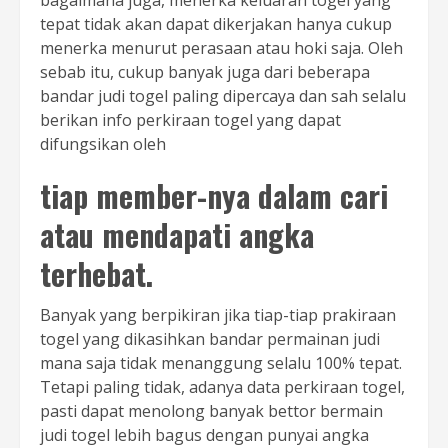
bagaimana juga, menerka keluaran togel yang
tepat tidak akan dapat dikerjakan hanya cukup
menerka menurut perasaan atau hoki saja. Oleh
sebab itu, cukup banyak juga dari beberapa
bandar judi togel paling dipercaya dan sah selalu
berikan info perkiraan togel yang dapat
difungsikan oleh
tiap member-nya dalam cari
atau mendapati angka
terhebat.
Banyak yang berpikiran jika tiap-tiap prakiraan
togel yang dikasihkan bandar permainan judi
mana saja tidak menanggung selalu 100% tepat.
Tetapi paling tidak, adanya data perkiraan togel,
pasti dapat menolong banyak bettor bermain
judi togel lebih bagus dengan punyai angka