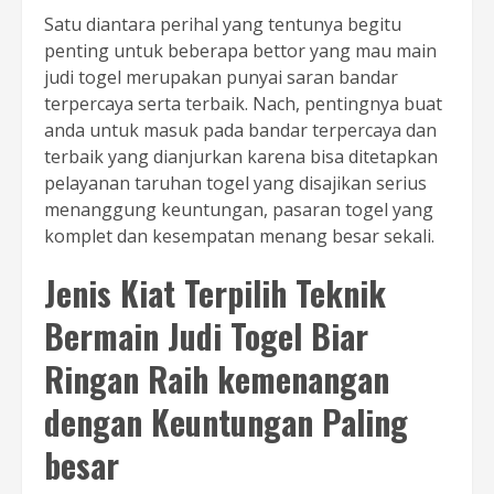
Satu diantara perihal yang tentunya begitu
penting untuk beberapa bettor yang mau main
judi togel merupakan punyai saran bandar
terpercaya serta terbaik. Nach, pentingnya buat
anda untuk masuk pada bandar terpercaya dan
terbaik yang dianjurkan karena bisa ditetapkan
pelayanan taruhan togel yang disajikan serius
menanggung keuntungan, pasaran togel yang
komplet dan kesempatan menang besar sekali.
Jenis Kiat Terpilih Teknik
Bermain Judi Togel Biar
Ringan Raih kemenangan
dengan Keuntungan Paling
besar