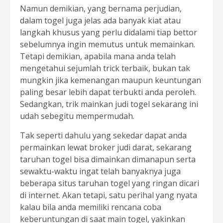
Namun demikian, yang bernama perjudian,
dalam togel juga jelas ada banyak kiat atau
langkah khusus yang perlu didalami tiap bettor
sebelumnya ingin memutus untuk memainkan.
Tetapi demikian, apabila mana anda telah
mengetahui sejumlah trick terbaik, bukan tak
mungkin jika kemenangan maupun keuntungan
paling besar lebih dapat terbukti anda peroleh.
Sedangkan, trik mainkan judi togel sekarang ini
udah sebegitu mempermudah.
Tak seperti dahulu yang sekedar dapat anda
permainkan lewat broker judi darat, sekarang
taruhan togel bisa dimainkan dimanapun serta
sewaktu-waktu ingat telah banyaknya juga
beberapa situs taruhan togel yang ringan dicari
di internet. Akan tetapi, satu perihal yang nyata
kalau bila anda memiliki rencana coba
keberuntungan di saat main togel, yakinkan