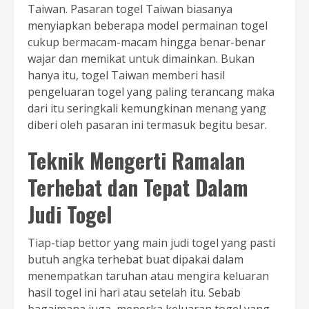
Taiwan. Pasaran togel Taiwan biasanya
menyiapkan beberapa model permainan togel
cukup bermacam-macam hingga benar-benar
wajar dan memikat untuk dimainkan. Bukan
hanya itu, togel Taiwan memberi hasil
pengeluaran togel yang paling terancang maka
dari itu seringkali kemungkinan menang yang
diberi oleh pasaran ini termasuk begitu besar.
Teknik Mengerti Ramalan
Terhebat dan Tepat Dalam
Judi Togel
Tiap-tiap bettor yang main judi togel yang pasti
butuh angka terhebat buat dipakai dalam
menempatkan taruhan atau mengira keluaran
hasil togel ini hari atau setelah itu. Sebab