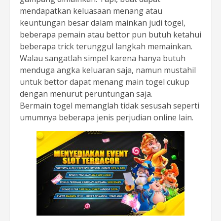
mendapatkan keluasaan menang atau
keuntungan besar dalam mainkan judi togel,
beberapa pemain atau bettor pun butuh ketahui
beberapa trick terunggul langkah memainkan.
Walau sangatlah simpel karena hanya butuh
menduga angka keluaran saja, namun mustahil
untuk bettor dapat menang main togel cukup
dengan menurut peruntungan saja.
Bermain togel memanglah tidak sesusah seperti
umumnya beberapa jenis perjudian online lain.