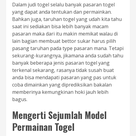
Dalam judi togel selalu banyak pasaran togel
yang dapat anda tentukan dan permainkan.
Bahkan juga, taruhan togel yang udah kita tahu
saat ini sediakan bisa lebih banyak macam
pasaran maka dari itu makin memikat walau di
lain bagian membuat bettor sukar harus pilih
pasang taruhan pada type pasaran mana. Tetapi
sekurang-kurangnya, jikamana anda sudah tahu
banyak beberapa jenis pasaran togel yang
terkenal sekarang, rasanya tidak susah buat
anda bisa mendapati pasaran yang pas untuk
coba dimainkan yang diprediksikan bakalan
memberinya kemungkinan hoki jauh lebih
bagus.
Mengerti Sejumlah Model
Permainan Togel