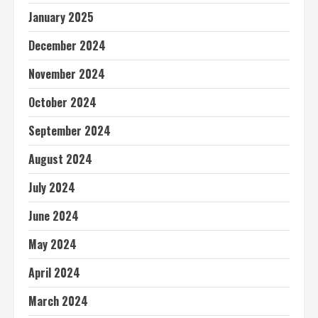
January 2025
December 2024
November 2024
October 2024
September 2024
August 2024
July 2024
June 2024
May 2024
April 2024
March 2024