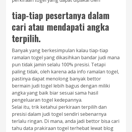
perkiraan togel yang dapat dipakai oleh
tiap-tiap pesertanya dalam
cari atau mendapati angka
terpilih.
Banyak yang berkesimpulan kalau tiap-tiap
ramalan togel yang dikasihkan bandar judi mana
pun tidak jamin selalu 100% presisi. Tetapi
paling tidak, oleh karena ada info ramalan togel,
pastinya dapat menolong banyak bettor
bermain judi togel lebih bagus dengan miliki
angka yang baik biar sesuai sama hasil
pengeluaran togel kedepannya.
Selai itu, trik ketahui perkiraan terpilih dan
presisi dalam judi togel sendiri sebenarnya
terlalu ringan. Di mana, anda jadi bettor bisa cari
tahu data prakiraan togel terhebat lewat blog