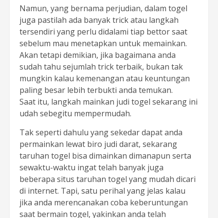
Namun, yang bernama perjudian, dalam togel
juga pastilah ada banyak trick atau langkah
tersendiri yang perlu didalami tiap bettor saat
sebelum mau menetapkan untuk memainkan.
Akan tetapi demikian, jika bagaimana anda
sudah tahu sejumlah trick terbaik, bukan tak
mungkin kalau kemenangan atau keuntungan
paling besar lebih terbukti anda temukan.
Saat itu, langkah mainkan judi togel sekarang ini
udah sebegitu mempermudah.
Tak seperti dahulu yang sekedar dapat anda
permainkan lewat biro judi darat, sekarang
taruhan togel bisa dimainkan dimanapun serta
sewaktu-waktu ingat telah banyak juga
beberapa situs taruhan togel yang mudah dicari
di internet. Tapi, satu perihal yang jelas kalau
jika anda merencanakan coba keberuntungan
saat bermain togel, yakinkan anda telah