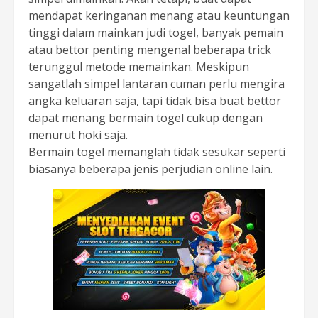
mendapat keringanan menang atau keuntungan
tinggi dalam mainkan judi togel, banyak pemain
atau bettor penting mengenal beberapa trick
terunggul metode memainkan. Meskipun
sangatlah simpel lantaran cuman perlu mengira
angka keluaran saja, tapi tidak bisa buat bettor
dapat menang bermain togel cukup dengan
menurut hoki saja.
Bermain togel memanglah tidak sesukar seperti
biasanya beberapa jenis perjudian online lain.