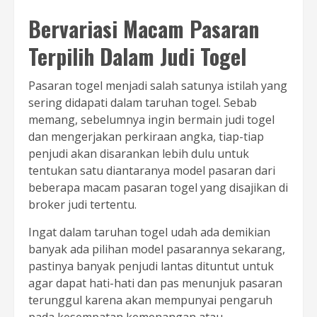
Bervariasi Macam Pasaran
Terpilih Dalam Judi Togel
Pasaran togel menjadi salah satunya istilah yang
sering didapati dalam taruhan togel. Sebab
memang, sebelumnya ingin bermain judi togel
dan mengerjakan perkiraan angka, tiap-tiap
penjudi akan disarankan lebih dulu untuk
tentukan satu diantaranya model pasaran dari
beberapa macam pasaran togel yang disajikan di
broker judi tertentu.
Ingat dalam taruhan togel udah ada demikian
banyak ada pilihan model pasarannya sekarang,
pastinya banyak penjudi lantas dituntut untuk
agar dapat hati-hati dan pas menunjuk pasaran
terunggul karena akan mempunyai pengaruh