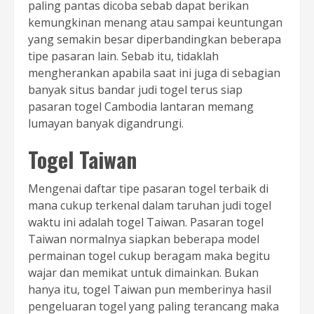
paling pantas dicoba sebab dapat berikan
kemungkinan menang atau sampai keuntungan
yang semakin besar diperbandingkan beberapa
tipe pasaran lain. Sebab itu, tidaklah
mengherankan apabila saat ini juga di sebagian
banyak situs bandar judi togel terus siap
pasaran togel Cambodia lantaran memang
lumayan banyak digandrungi.
Togel Taiwan
Mengenai daftar tipe pasaran togel terbaik di
mana cukup terkenal dalam taruhan judi togel
waktu ini adalah togel Taiwan. Pasaran togel
Taiwan normalnya siapkan beberapa model
permainan togel cukup beragam maka begitu
wajar dan memikat untuk dimainkan. Bukan
hanya itu, togel Taiwan pun memberinya hasil
pengeluaran togel yang paling terancang maka