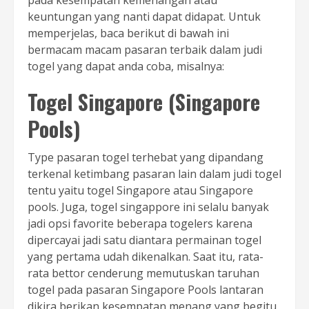
pada kesempatan kemenangan atau
keuntungan yang nanti dapat didapat. Untuk
memperjelas, baca berikut di bawah ini
bermacam macam pasaran terbaik dalam judi
togel yang dapat anda coba, misalnya:
Togel Singapore (Singapore
Pools)
Type pasaran togel terhebat yang dipandang
terkenal ketimbang pasaran lain dalam judi togel
tentu yaitu togel Singapore atau Singapore
pools. Juga, togel singappore ini selalu banyak
jadi opsi favorite beberapa togelers karena
dipercayai jadi satu diantara permainan togel
yang pertama udah dikenalkan. Saat itu, rata-
rata bettor cenderung memutuskan taruhan
togel pada pasaran Singapore Pools lantaran
dikira berikan kesempatan menang yang begitu