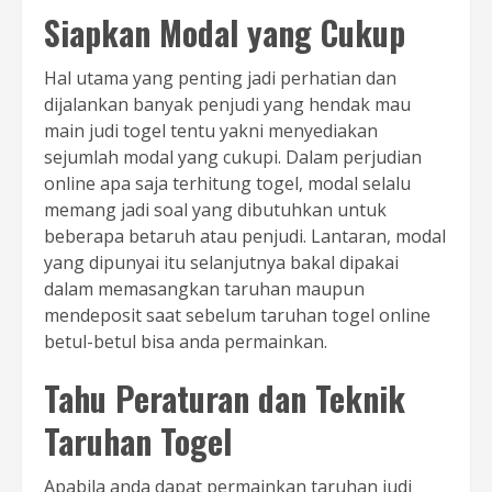
Siapkan Modal yang Cukup
Hal utama yang penting jadi perhatian dan
dijalankan banyak penjudi yang hendak mau
main judi togel tentu yakni menyediakan
sejumlah modal yang cukupi. Dalam perjudian
online apa saja terhitung togel, modal selalu
memang jadi soal yang dibutuhkan untuk
beberapa betaruh atau penjudi. Lantaran, modal
yang dipunyai itu selanjutnya bakal dipakai
dalam memasangkan taruhan maupun
mendeposit saat sebelum taruhan togel online
betul-betul bisa anda permainkan.
Tahu Peraturan dan Teknik
Taruhan Togel
Apabila anda dapat permainkan taruhan judi