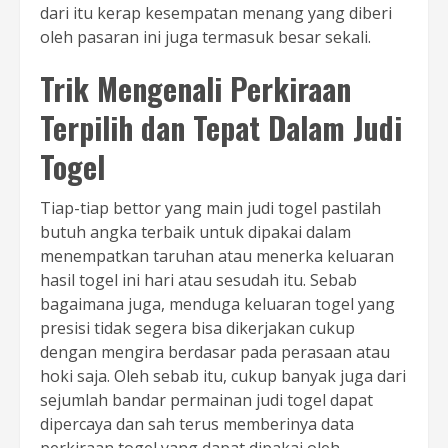
dari itu kerap kesempatan menang yang diberi
oleh pasaran ini juga termasuk besar sekali.
Trik Mengenali Perkiraan
Terpilih dan Tepat Dalam Judi
Togel
Tiap-tiap bettor yang main judi togel pastilah
butuh angka terbaik untuk dipakai dalam
menempatkan taruhan atau menerka keluaran
hasil togel ini hari atau sesudah itu. Sebab
bagaimana juga, menduga keluaran togel yang
presisi tidak segera bisa dikerjakan cukup
dengan mengira berdasar pada perasaan atau
hoki saja. Oleh sebab itu, cukup banyak juga dari
sejumlah bandar permainan judi togel dapat
dipercaya dan sah terus memberinya data