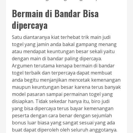
Bermain di Bandar Bisa
dipercaya
Satu diantaranya kiat terhebat trik main judi
togel yang jamin anda bakal gampang menang
atau mendapat keuntungan besar sekali yaitu
dengan main di bandar paling dipercaya.
Argumen terutama kenapa bermain di bandar
togel terbaik dan terpercaya dapat membuat
anda begitu menjanjikan mencetak kemenangan
maupun keuntungan besar karena terus banyak
model pasaran sampai permainan togel yang
disiapkan. Tidak sekedar hanya itu, biro judi
yang bisa dipercaya terus bayar kemenangan
peserta dengan cara benar dengan sejumlah
bonus luar biasa yang sangat sesuai yang ada
buat dapat diperoleh oleh seluruh anggotanya.