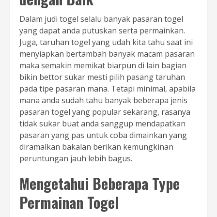
Dalam judi togel selalu banyak pasaran togel
yang dapat anda putuskan serta permainkan.
Juga, taruhan togel yang udah kita tahu saat ini
menyiapkan bertambah banyak macam pasaran
maka semakin memikat biarpun di lain bagian
bikin bettor sukar mesti pilih pasang taruhan
pada tipe pasaran mana. Tetapi minimal, apabila
mana anda sudah tahu banyak beberapa jenis
pasaran togel yang popular sekarang, rasanya
tidak sukar buat anda sanggup mendapatkan
pasaran yang pas untuk coba dimainkan yang
diramalkan bakalan berikan kemungkinan
peruntungan jauh lebih bagus.
Mengetahui Beberapa Type
Permainan Togel