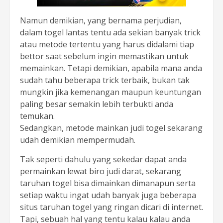
Namun demikian, yang bernama perjudian,
dalam togel lantas tentu ada sekian banyak trick
atau metode tertentu yang harus didalami tiap
bettor saat sebelum ingin memastikan untuk
memainkan. Tetapi demikian, apabila mana anda
sudah tahu beberapa trick terbaik, bukan tak
mungkin jika kemenangan maupun keuntungan
paling besar semakin lebih terbukti anda
temukan.
Sedangkan, metode mainkan judi togel sekarang
udah demikian mempermudah.
Tak seperti dahulu yang sekedar dapat anda
permainkan lewat biro judi darat, sekarang
taruhan togel bisa dimainkan dimanapun serta
setiap waktu ingat udah banyak juga beberapa
situs taruhan togel yang ringan dicari di internet.
Tapi, sebuah hal yang tentu kalau kalau anda