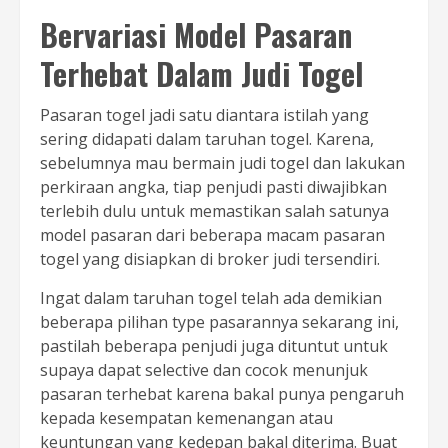
Bervariasi Model Pasaran
Terhebat Dalam Judi Togel
Pasaran togel jadi satu diantara istilah yang
sering didapati dalam taruhan togel. Karena,
sebelumnya mau bermain judi togel dan lakukan
perkiraan angka, tiap penjudi pasti diwajibkan
terlebih dulu untuk memastikan salah satunya
model pasaran dari beberapa macam pasaran
togel yang disiapkan di broker judi tersendiri.
Ingat dalam taruhan togel telah ada demikian
beberapa pilihan type pasarannya sekarang ini,
pastilah beberapa penjudi juga dituntut untuk
supaya dapat selective dan cocok menunjuk
pasaran terhebat karena bakal punya pengaruh
kepada kesempatan kemenangan atau
keuntungan yang kedepan bakal diterima. Buat