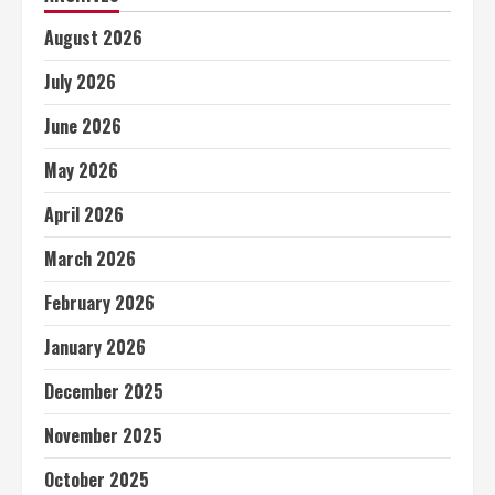
August 2026
July 2026
June 2026
May 2026
April 2026
March 2026
February 2026
January 2026
December 2025
November 2025
October 2025