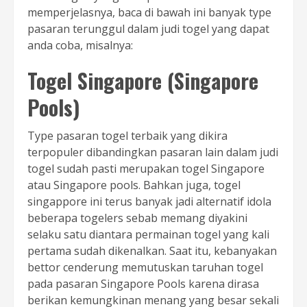
memperjelasnya, baca di bawah ini banyak type
pasaran terunggul dalam judi togel yang dapat
anda coba, misalnya:
Togel Singapore (Singapore
Pools)
Type pasaran togel terbaik yang dikira
terpopuler dibandingkan pasaran lain dalam judi
togel sudah pasti merupakan togel Singapore
atau Singapore pools. Bahkan juga, togel
singappore ini terus banyak jadi alternatif idola
beberapa togelers sebab memang diyakini
selaku satu diantara permainan togel yang kali
pertama sudah dikenalkan. Saat itu, kebanyakan
bettor cenderung memutuskan taruhan togel
pada pasaran Singapore Pools karena dirasa
berikan kemungkinan menang yang besar sekali