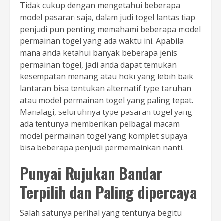
Tidak cukup dengan mengetahui beberapa
model pasaran saja, dalam judi togel lantas tiap
penjudi pun penting memahami beberapa model
permainan togel yang ada waktu ini. Apabila
mana anda ketahui banyak beberapa jenis
permainan togel, jadi anda dapat temukan
kesempatan menang atau hoki yang lebih baik
lantaran bisa tentukan alternatif type taruhan
atau model permainan togel yang paling tepat.
Manalagi, seluruhnya type pasaran togel yang
ada tentunya memberikan pelbagai macam
model permainan togel yang komplet supaya
bisa beberapa penjudi permemainkan nanti.
Punyai Rujukan Bandar
Terpilih dan Paling dipercaya
Salah satunya perihal yang tentunya begitu