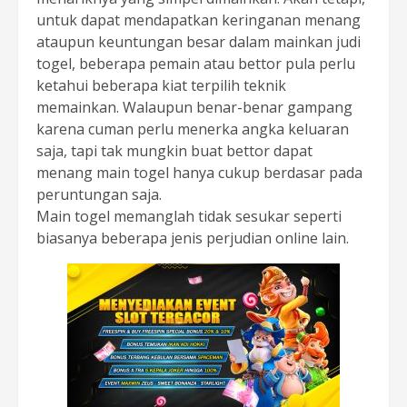
untuk dapat mendapatkan keringanan menang
ataupun keuntungan besar dalam mainkan judi
togel, beberapa pemain atau bettor pula perlu
ketahui beberapa kiat terpilih teknik
memainkan. Walaupun benar-benar gampang
karena cuman perlu menerka angka keluaran
saja, tapi tak mungkin buat bettor dapat
menang main togel hanya cukup berdasar pada
peruntungan saja.
Main togel memanglah tidak sesukar seperti
biasanya beberapa jenis perjudian online lain.