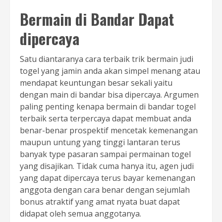
Bermain di Bandar Dapat
dipercaya
Satu diantaranya cara terbaik trik bermain judi
togel yang jamin anda akan simpel menang atau
mendapat keuntungan besar sekali yaitu
dengan main di bandar bisa dipercaya. Argumen
paling penting kenapa bermain di bandar togel
terbaik serta terpercaya dapat membuat anda
benar-benar prospektif mencetak kemenangan
maupun untung yang tinggi lantaran terus
banyak type pasaran sampai permainan togel
yang disajikan. Tidak cuma hanya itu, agen judi
yang dapat dipercaya terus bayar kemenangan
anggota dengan cara benar dengan sejumlah
bonus atraktif yang amat nyata buat dapat
didapat oleh semua anggotanya.