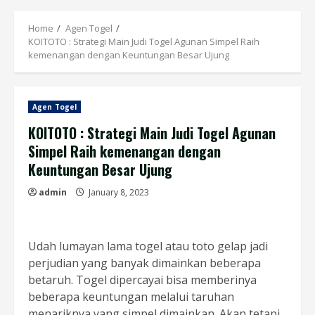
Menu
Home
Agen Togel
KOITOTO : Strategi Main Judi Togel Agunan Simpel Raih
kemenangan dengan Keuntungan Besar Ujung
Agen Togel
KOITOTO : Strategi Main Judi Togel Agunan
Simpel Raih kemenangan dengan
Keuntungan Besar Ujung
admin
January 8, 2023
Udah lumayan lama togel atau toto gelap jadi
perjudian yang banyak dimainkan beberapa
betaruh. Togel dipercayai bisa memberinya
beberapa keuntungan melalui taruhan
menariknya yang simpel dimainkan. Akan tetapi,