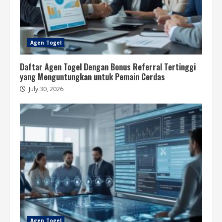
Agen Togel
Daftar Agen Togel Dengan Bonus Referral Tertinggi
yang Menguntungkan untuk Pemain Cerdas
July 30, 2026
Agen Togel