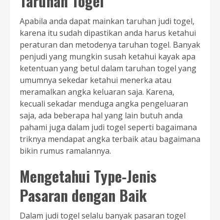
Taruhan Togel
Apabila anda dapat mainkan taruhan judi togel,
karena itu sudah dipastikan anda harus ketahui
peraturan dan metodenya taruhan togel. Banyak
penjudi yang mungkin susah ketahui kayak apa
ketentuan yang betul dalam taruhan togel yang
umumnya sekedar ketahui menerka atau
meramalkan angka keluaran saja. Karena,
kecuali sekadar menduga angka pengeluaran
saja, ada beberapa hal yang lain butuh anda
pahami juga dalam judi togel seperti bagaimana
triknya mendapat angka terbaik atau bagaimana
bikin rumus ramalannya.
Mengetahui Type-Jenis
Pasaran dengan Baik
Dalam judi togel selalu banyak pasaran togel