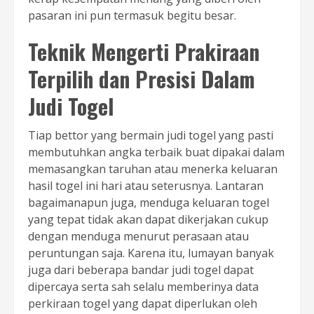
pasaran ini pun termasuk begitu besar.
Teknik Mengerti Prakiraan
Terpilih dan Presisi Dalam
Judi Togel
Tiap bettor yang bermain judi togel yang pasti
membutuhkan angka terbaik buat dipakai dalam
memasangkan taruhan atau menerka keluaran
hasil togel ini hari atau seterusnya. Lantaran
bagaimanapun juga, menduga keluaran togel
yang tepat tidak akan dapat dikerjakan cukup
dengan menduga menurut perasaan atau
peruntungan saja. Karena itu, lumayan banyak
juga dari beberapa bandar judi togel dapat
dipercaya serta sah selalu memberinya data
perkiraan togel yang dapat diperlukan oleh