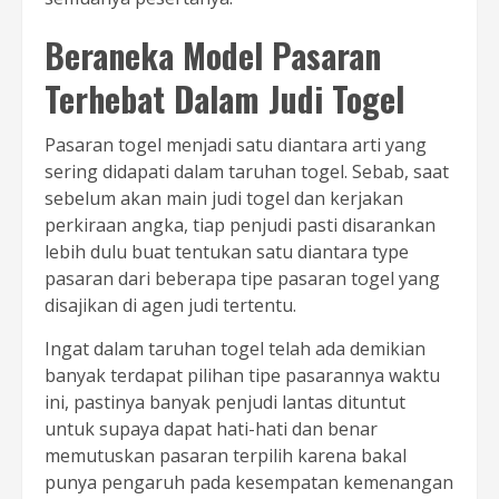
Beraneka Model Pasaran
Terhebat Dalam Judi Togel
Pasaran togel menjadi satu diantara arti yang
sering didapati dalam taruhan togel. Sebab, saat
sebelum akan main judi togel dan kerjakan
perkiraan angka, tiap penjudi pasti disarankan
lebih dulu buat tentukan satu diantara type
pasaran dari beberapa tipe pasaran togel yang
disajikan di agen judi tertentu.
Ingat dalam taruhan togel telah ada demikian
banyak terdapat pilihan tipe pasarannya waktu
ini, pastinya banyak penjudi lantas dituntut
untuk supaya dapat hati-hati dan benar
memutuskan pasaran terpilih karena bakal
punya pengaruh pada kesempatan kemenangan