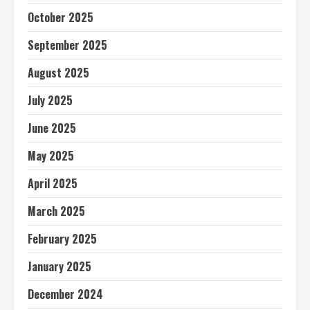
October 2025
September 2025
August 2025
July 2025
June 2025
May 2025
April 2025
March 2025
February 2025
January 2025
December 2024