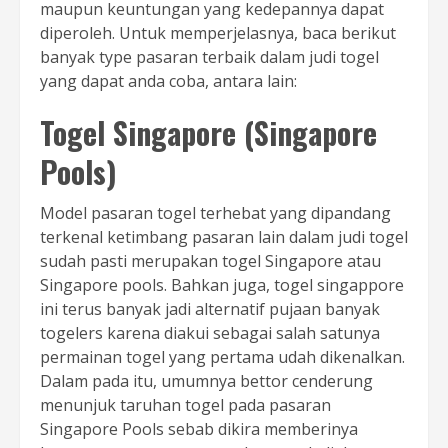
maupun keuntungan yang kedepannya dapat
diperoleh. Untuk memperjelasnya, baca berikut
banyak type pasaran terbaik dalam judi togel
yang dapat anda coba, antara lain:
Togel Singapore (Singapore
Pools)
Model pasaran togel terhebat yang dipandang
terkenal ketimbang pasaran lain dalam judi togel
sudah pasti merupakan togel Singapore atau
Singapore pools. Bahkan juga, togel singappore
ini terus banyak jadi alternatif pujaan banyak
togelers karena diakui sebagai salah satunya
permainan togel yang pertama udah dikenalkan.
Dalam pada itu, umumnya bettor cenderung
menunjuk taruhan togel pada pasaran
Singapore Pools sebab dikira memberinya