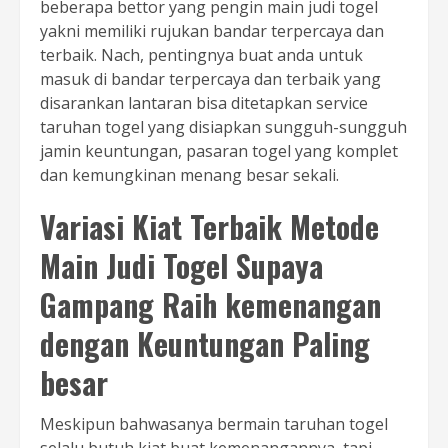
beberapa bettor yang pengin main judi togel
yakni memiliki rujukan bandar terpercaya dan
terbaik. Nach, pentingnya buat anda untuk
masuk di bandar terpercaya dan terbaik yang
disarankan lantaran bisa ditetapkan service
taruhan togel yang disiapkan sungguh-sungguh
jamin keuntungan, pasaran togel yang komplet
dan kemungkinan menang besar sekali.
Variasi Kiat Terbaik Metode
Main Judi Togel Supaya
Gampang Raih kemenangan
dengan Keuntungan Paling
besar
Meskipun bahwasanya bermain taruhan togel