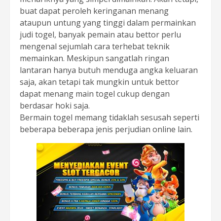
buat dapat peroleh keringanan menang
ataupun untung yang tinggi dalam permainkan
judi togel, banyak pemain atau bettor perlu
mengenal sejumlah cara terhebat teknik
memainkan. Meskipun sangatlah ringan
lantaran hanya butuh menduga angka keluaran
saja, akan tetapi tak mungkin untuk bettor
dapat menang main togel cukup dengan
berdasar hoki saja.
Bermain togel memang tidaklah sesusah seperti
beberapa beberapa jenis perjudian online lain.