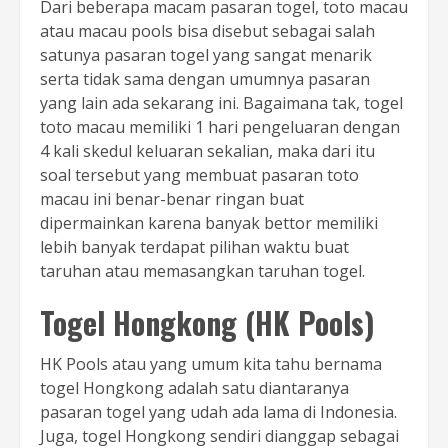
Dari beberapa macam pasaran togel, toto macau
atau macau pools bisa disebut sebagai salah
satunya pasaran togel yang sangat menarik
serta tidak sama dengan umumnya pasaran
yang lain ada sekarang ini. Bagaimana tak, togel
toto macau memiliki 1 hari pengeluaran dengan
4 kali skedul keluaran sekalian, maka dari itu
soal tersebut yang membuat pasaran toto
macau ini benar-benar ringan buat
dipermainkan karena banyak bettor memiliki
lebih banyak terdapat pilihan waktu buat
taruhan atau memasangkan taruhan togel.
Togel Hongkong (HK Pools)
HK Pools atau yang umum kita tahu bernama
togel Hongkong adalah satu diantaranya
pasaran togel yang udah ada lama di Indonesia.
Juga, togel Hongkong sendiri dianggap sebagai