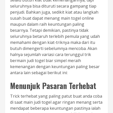
selalu butuh kiat buat kemenangannya, tapi
seluruhnya bisa dituruti secara gampang tiap
penjudi. Bahkan juga, sedikit kiat atau langkah
susah buat dapat menang main togel online
maupun dalam raih keuntungan paling
besarnya. Tetapi demikian, pastinya tidak
seluruhnya betaruh terlebih pemula yang udah
memahami dengan kiat-triknya maka dari itu
butuh dimengerti sebelumnya mencoba. Akan
halnya sejumlah variasi cara terunggul trik
bermain judi togel biar simpel meraih
kemenangan dengan keuntungan paling besar
antara lain sebagai berikut ini:
Menunjuk Pasaran Terhebat
Trick terhebat yang paling patut buat anda coba
di saat main judi togel agar ringan menang serta
mendapat beberapa keuntungan pastinya ialah