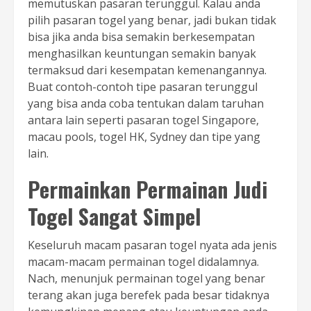
memutuskan pasaran terunggul. Kalau anda
pilih pasaran togel yang benar, jadi bukan tidak
bisa jika anda bisa semakin berkesempatan
menghasilkan keuntungan semakin banyak
termaksud dari kesempatan kemenangannya.
Buat contoh-contoh tipe pasaran terunggul
yang bisa anda coba tentukan dalam taruhan
antara lain seperti pasaran togel Singapore,
macau pools, togel HK, Sydney dan tipe yang
lain.
Permainkan Permainan Judi
Togel Sangat Simpel
Keseluruh macam pasaran togel nyata ada jenis
macam-macam permainan togel didalamnya.
Nach, menunjuk permainan togel yang benar
terang akan juga berefek pada besar tidaknya