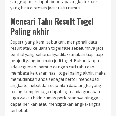
sanggup mendapati beberapa angka terbaik
yang bisa diproses jadi suatu rumus.
Mencari Tahu Result Togel
Paling akhir
Seperti yang kami sebutkan, mengenali data
result atau keluaran togel fase sebelumnya jadi
perihal yang seharusnya dilaksanakan tiap-tiap
penjudi yang bermain judi togel. Bukan tanpa
ada argumen, namun dengan cari tahu dan
membaca keluaran hasil togel paling akhir, maka
memudahkan anda sebagai bettor mendapati
angka terhebat dari sejumlah data angka yang
paling komplet juga dapat juga anda gunakan
juga waktu bikin rumus perkiraannya hingga
dapat berikan atau menciptakan angka-angka
terhebat.