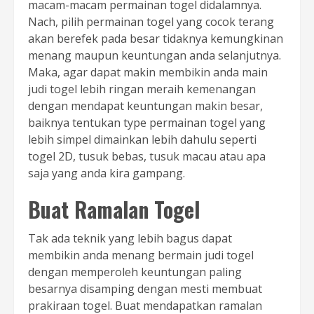
macam-macam permainan togel didalamnya.
Nach, pilih permainan togel yang cocok terang
akan berefek pada besar tidaknya kemungkinan
menang maupun keuntungan anda selanjutnya.
Maka, agar dapat makin membikin anda main
judi togel lebih ringan meraih kemenangan
dengan mendapat keuntungan makin besar,
baiknya tentukan type permainan togel yang
lebih simpel dimainkan lebih dahulu seperti
togel 2D, tusuk bebas, tusuk macau atau apa
saja yang anda kira gampang.
Buat Ramalan Togel
Tak ada teknik yang lebih bagus dapat
membikin anda menang bermain judi togel
dengan memperoleh keuntungan paling
besarnya disamping dengan mesti membuat
prakiraan togel. Buat mendapatkan ramalan