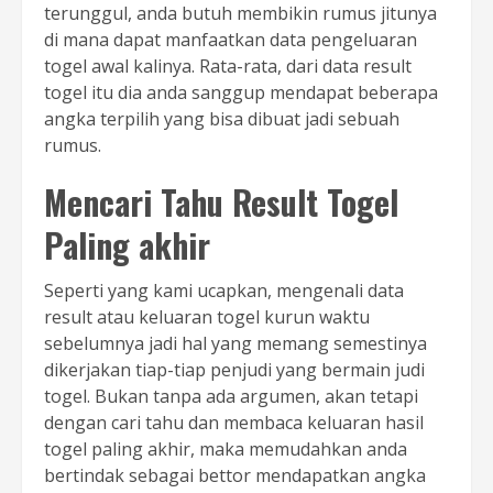
terunggul, anda butuh membikin rumus jitunya
di mana dapat manfaatkan data pengeluaran
togel awal kalinya. Rata-rata, dari data result
togel itu dia anda sanggup mendapat beberapa
angka terpilih yang bisa dibuat jadi sebuah
rumus.
Mencari Tahu Result Togel
Paling akhir
Seperti yang kami ucapkan, mengenali data
result atau keluaran togel kurun waktu
sebelumnya jadi hal yang memang semestinya
dikerjakan tiap-tiap penjudi yang bermain judi
togel. Bukan tanpa ada argumen, akan tetapi
dengan cari tahu dan membaca keluaran hasil
togel paling akhir, maka memudahkan anda
bertindak sebagai bettor mendapatkan angka