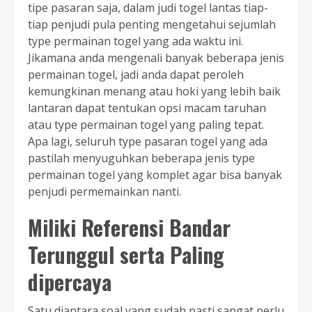
tipe pasaran saja, dalam judi togel lantas tiap-
tiap penjudi pula penting mengetahui sejumlah
type permainan togel yang ada waktu ini.
Jikamana anda mengenali banyak beberapa jenis
permainan togel, jadi anda dapat peroleh
kemungkinan menang atau hoki yang lebih baik
lantaran dapat tentukan opsi macam taruhan
atau type permainan togel yang paling tepat.
Apa lagi, seluruh type pasaran togel yang ada
pastilah menyuguhkan beberapa jenis type
permainan togel yang komplet agar bisa banyak
penjudi permemainkan nanti.
Miliki Referensi Bandar
Terunggul serta Paling
dipercaya
Satu diantara soal yang sudah pasti sangat perlu