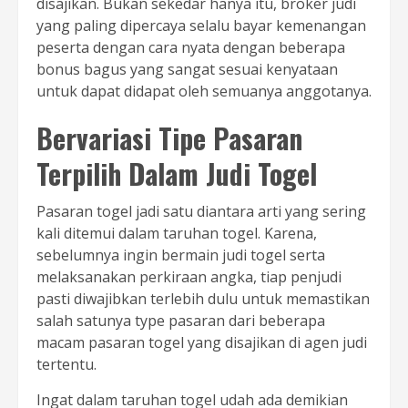
disajikan. Bukan sekedar hanya itu, broker judi
yang paling dipercaya selalu bayar kemenangan
peserta dengan cara nyata dengan beberapa
bonus bagus yang sangat sesuai kenyataan
untuk dapat didapat oleh semuanya anggotanya.
Bervariasi Tipe Pasaran
Terpilih Dalam Judi Togel
Pasaran togel jadi satu diantara arti yang sering
kali ditemui dalam taruhan togel. Karena,
sebelumnya ingin bermain judi togel serta
melaksanakan perkiraan angka, tiap penjudi
pasti diwajibkan terlebih dulu untuk memastikan
salah satunya type pasaran dari beberapa
macam pasaran togel yang disajikan di agen judi
tertentu.
Ingat dalam taruhan togel udah ada demikian