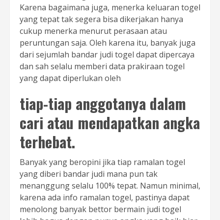
Karena bagaimana juga, menerka keluaran togel
yang tepat tak segera bisa dikerjakan hanya
cukup menerka menurut perasaan atau
peruntungan saja. Oleh karena itu, banyak juga
dari sejumlah bandar judi togel dapat dipercaya
dan sah selalu memberi data prakiraan togel
yang dapat diperlukan oleh
tiap-tiap anggotanya dalam
cari atau mendapatkan angka
terhebat.
Banyak yang beropini jika tiap ramalan togel
yang diberi bandar judi mana pun tak
menanggung selalu 100% tepat. Namun minimal,
karena ada info ramalan togel, pastinya dapat
menolong banyak bettor bermain judi togel