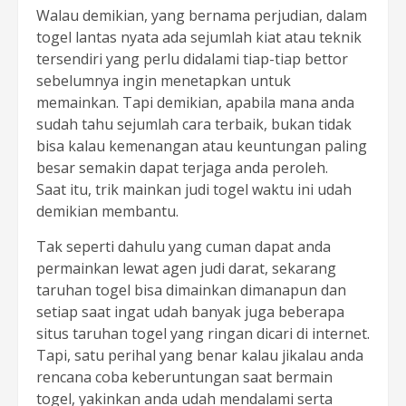
Walau demikian, yang bernama perjudian, dalam
togel lantas nyata ada sejumlah kiat atau teknik
tersendiri yang perlu didalami tiap-tiap bettor
sebelumnya ingin menetapkan untuk
memainkan. Tapi demikian, apabila mana anda
sudah tahu sejumlah cara terbaik, bukan tidak
bisa kalau kemenangan atau keuntungan paling
besar semakin dapat terjaga anda peroleh.
Saat itu, trik mainkan judi togel waktu ini udah
demikian membantu.
Tak seperti dahulu yang cuman dapat anda
permainkan lewat agen judi darat, sekarang
taruhan togel bisa dimainkan dimanapun dan
setiap saat ingat udah banyak juga beberapa
situs taruhan togel yang ringan dicari di internet.
Tapi, satu perihal yang benar kalau jikalau anda
rencana coba keberuntungan saat bermain
togel, yakinkan anda udah mendalami serta