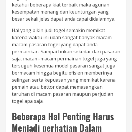
ketahui beberapa kiat terbaik maka agunan
kesempatan menang dan keuntungan yang
besar sekali jelas dapat anda capai didalamnya.
Hal yang bikin judi togel semakin memikat
karena waktu ini udah sangat banyak macam-
macam pasaran togel yang dapat anda
permainkan. Sampai bukan sekedar dari pasaran
saja, macam-macam permainan togel juga yang
tersuguh kesemua model pasaran sangat juga
bermacam hingga begitu efisien memberinya
selingan serta kepuasan yang memikat karena
pemain atau bettor dapat memasangkan
taruhan di macam pasaran maupun perjudian
togel apa saja.
Beberapa Hal Penting Harus
Menjadi perhatian Dalam