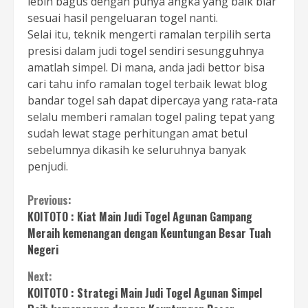
lebih bagus dengan punya angka yang baik biar
sesuai hasil pengeluaran togel nanti.
Selai itu, teknik mengerti ramalan terpilih serta
presisi dalam judi togel sendiri sesungguhnya
amatlah simpel. Di mana, anda jadi bettor bisa
cari tahu info ramalan togel terbaik lewat blog
bandar togel sah dapat dipercaya yang rata-rata
selalu memberi ramalan togel paling tepat yang
sudah lewat stage perhitungan amat betul
sebelumnya dikasih ke seluruhnya banyak
penjudi.
Continue
Previous:
KOITOTO : Kiat Main Judi Togel Agunan Gampang
Reading
Meraih kemenangan dengan Keuntungan Besar Tuah
Negeri
Next:
KOITOTO : Strategi Main Judi Togel Agunan Simpel