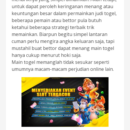
untuk dapat peroleh keringanan menang atau
keuntungan besar dalam permainkan judi togel,
beberapa pemain atau bettor pula butuh
ketahui beberapa strategi terbaik trik
memainkan. Biarpun begitu simpel lantaran
cuman perlu mengira angka keluaran saja, tapi
mustahil buat bettor dapat menang main togel
hanya cukup menurut hoki saja.
Main togel memanglah tidak sesukar seperti
umumnya macam-macam perjudian online lain.