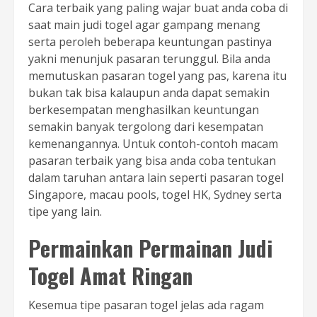
Cara terbaik yang paling wajar buat anda coba di
saat main judi togel agar gampang menang
serta peroleh beberapa keuntungan pastinya
yakni menunjuk pasaran terunggul. Bila anda
memutuskan pasaran togel yang pas, karena itu
bukan tak bisa kalaupun anda dapat semakin
berkesempatan menghasilkan keuntungan
semakin banyak tergolong dari kesempatan
kemenangannya. Untuk contoh-contoh macam
pasaran terbaik yang bisa anda coba tentukan
dalam taruhan antara lain seperti pasaran togel
Singapore, macau pools, togel HK, Sydney serta
tipe yang lain.
Permainkan Permainan Judi
Togel Amat Ringan
Kesemua tipe pasaran togel jelas ada ragam