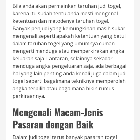
Bila anda akan permainkan taruhan judi togel,
karena itu sudah tentu anda mesti mengenal
ketentuan dan metodenya taruhan togel.
Banyak penjudi yang kemungkinan masih sukar
mengenali seperti apakah ketentuan yang betul
dalam taruhan togel yang umumnya cuman
mengerti menduga atau memperkirakan angka
keluaran saja. Lantaran, selainnya sekadar
menduga angka pengeluaran saja, ada berbagai
hal yang lain penting anda kenali juga dalam judi
togel seperti bagaimana tekniknya memperoleh
angka terpilih atau bagaimana bikin rumus
perkiraannya.
Mengenali Macam-Jenis
Pasaran dengan Baik
Dalam judi togel terus banyak pasaran togel