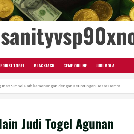
nsanityvsp90xn
EDIKSI TOGEL
BLACKJACK
CEME ONLINE
JUDI BOLA
l Agunan Simpel Raih kemenangan dengan Keuntungan Besar Demta
Main Judi Togel Agunan