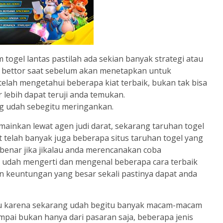
togel lantas pastilah ada sekian banyak strategi atau
iap bettor saat sebelum akan menetapkan untuk
elah mengetahui beberapa kiat terbaik, bukan tak bisa
lebih dapat teruji anda temukan.
ng udah sebegitu meringankan.
ainkan lewat agen judi darat, sekarang taruhan togel
 telah banyak juga beberapa situs taruhan togel yang
ng benar jika jikalau anda merencanakan coba
a udah mengerti dan mengenal beberapa cara terbaik
 keuntungan yang besar sekali pastinya dapat anda
u karena sekarang udah begitu banyak macam-macam
pai bukan hanya dari pasaran saja, beberapa jenis