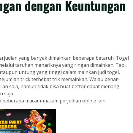
ngan dengan Keuntungan
perjudian yang banyak dimainkan beberapa betaruh. Togel
elalui taruhan menariknya yang ringan dimainkan. Tapi,
aupun untung yang tinggi dalam mainkan judi togel,
ejumlah trick terhebat trik memainkan. Walau benar-
ran saja, namun tidak bisa buat bettor dapat menang
 saja.
i beberapa macam-macam perjudian online lain.