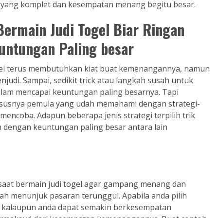
 yang komplet dan kesempatan menang begitu besar.
Bermain Judi Togel Biar Ringan
ntungan Paling besar
el terus membutuhkan kiat buat kemenangannya, namun
njudi. Sampai, sedikit trick atau langkah susah untuk
lam mencapai keuntungan paling besarnya. Tapi
hususnya pemula yang udah memahami dengan strategi-
encoba. Adapun beberapa jenis strategi terpilih trik
n dengan keuntungan paling besar antara lain
a saat bermain judi togel agar gampang menang dan
ah menunjuk pasaran terunggul. Apabila anda pilih
isa kalaupun anda dapat semakin berkesempatan