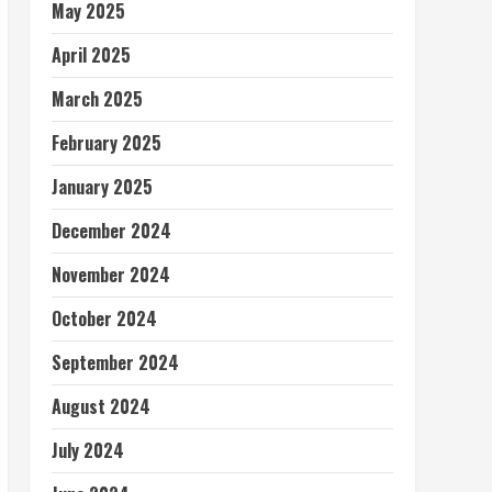
May 2025
April 2025
March 2025
February 2025
January 2025
December 2024
November 2024
October 2024
September 2024
August 2024
July 2024