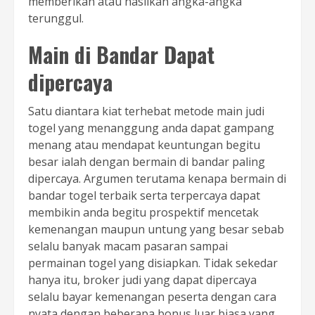
memberikan atau hasilkan angka-angka
terunggul.
Main di Bandar Dapat
dipercaya
Satu diantara kiat terhebat metode main judi
togel yang menanggung anda dapat gampang
menang atau mendapat keuntungan begitu
besar ialah dengan bermain di bandar paling
dipercaya. Argumen terutama kenapa bermain di
bandar togel terbaik serta terpercaya dapat
membikin anda begitu prospektif mencetak
kemenangan maupun untung yang besar sebab
selalu banyak macam pasaran sampai
permainan togel yang disiapkan. Tidak sekedar
hanya itu, broker judi yang dapat dipercaya
selalu bayar kemenangan peserta dengan cara
nyata dengan beberapa bonus luar biasa yang