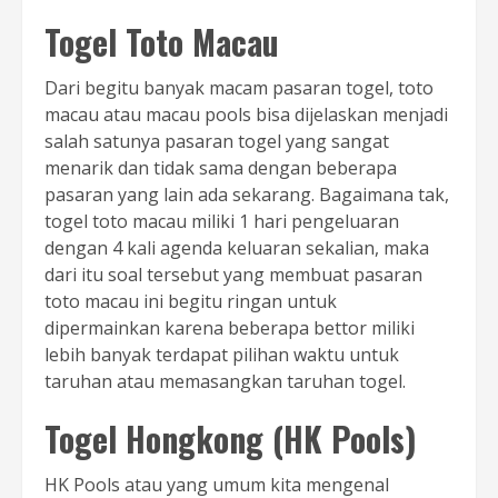
Togel Toto Macau
Dari begitu banyak macam pasaran togel, toto
macau atau macau pools bisa dijelaskan menjadi
salah satunya pasaran togel yang sangat
menarik dan tidak sama dengan beberapa
pasaran yang lain ada sekarang. Bagaimana tak,
togel toto macau miliki 1 hari pengeluaran
dengan 4 kali agenda keluaran sekalian, maka
dari itu soal tersebut yang membuat pasaran
toto macau ini begitu ringan untuk
dipermainkan karena beberapa bettor miliki
lebih banyak terdapat pilihan waktu untuk
taruhan atau memasangkan taruhan togel.
Togel Hongkong (HK Pools)
HK Pools atau yang umum kita mengenal