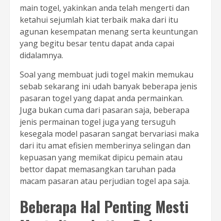
main togel, yakinkan anda telah mengerti dan
ketahui sejumlah kiat terbaik maka dari itu
agunan kesempatan menang serta keuntungan
yang begitu besar tentu dapat anda capai
didalamnya.
Soal yang membuat judi togel makin memukau
sebab sekarang ini udah banyak beberapa jenis
pasaran togel yang dapat anda permainkan.
Juga bukan cuma dari pasaran saja, beberapa
jenis permainan togel juga yang tersuguh
kesegala model pasaran sangat bervariasi maka
dari itu amat efisien memberinya selingan dan
kepuasan yang memikat dipicu pemain atau
bettor dapat memasangkan taruhan pada
macam pasaran atau perjudian togel apa saja.
Beberapa Hal Penting Mesti