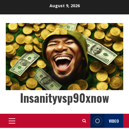
Skip
August 9, 2026
to
content
Insanityvsp90xnow
VIDEO
Primary