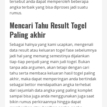
tersebut anda dapat memperoleh beberapa
angka terbaik yang bisa diproses jadi suatu
rumus.
Mencari Tahu Result Togel
Paling akhir
Sebagai halnya yang kami ucapkan, mengenali
data result atau keluaran togel fase sebelumnya
jadi hal yang memang semestinya dijalankan
tiap-tiap penjudi yang main judi togel. Bukan
tanpa ada argumen, akan tetapi dengan cari
tahu serta membaca keluaran hasil togel paling
akhir, maka dapat memperingan anda bertindak
sebagai bettor mendapatkan angka terhebat
dari sejumlah data angka yang paling komplet
sampai bisa juga anda menggunakan juga saat
bikin rumus perkiraannya hingga dapat