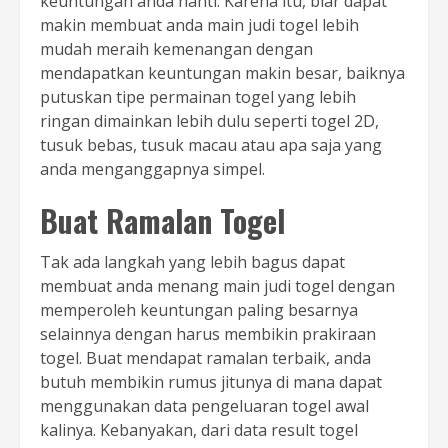
keuntungan anda nanti. Karena itu, biar dapat
makin membuat anda main judi togel lebih
mudah meraih kemenangan dengan
mendapatkan keuntungan makin besar, baiknya
putuskan tipe permainan togel yang lebih
ringan dimainkan lebih dulu seperti togel 2D,
tusuk bebas, tusuk macau atau apa saja yang
anda menganggapnya simpel.
Buat Ramalan Togel
Tak ada langkah yang lebih bagus dapat
membuat anda menang main judi togel dengan
memperoleh keuntungan paling besarnya
selainnya dengan harus membikin prakiraan
togel. Buat mendapat ramalan terbaik, anda
butuh membikin rumus jitunya di mana dapat
menggunakan data pengeluaran togel awal
kalinya. Kebanyakan, dari data result togel