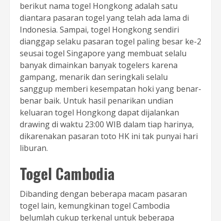
berikut nama togel Hongkong adalah satu
diantara pasaran togel yang telah ada lama di
Indonesia. Sampai, togel Hongkong sendiri
dianggap selaku pasaran togel paling besar ke-2
seusai togel Singapore yang membuat selalu
banyak dimainkan banyak togelers karena
gampang, menarik dan seringkali selalu
sanggup memberi kesempatan hoki yang benar-
benar baik. Untuk hasil penarikan undian
keluaran togel Hongkong dapat dijalankan
drawing di waktu 23:00 WIB dalam tiap harinya,
dikarenakan pasaran toto HK ini tak punyai hari
liburan.
Togel Cambodia
Dibanding dengan beberapa macam pasaran
togel lain, kemungkinan togel Cambodia
belumlah cukup terkenal untuk beberapa