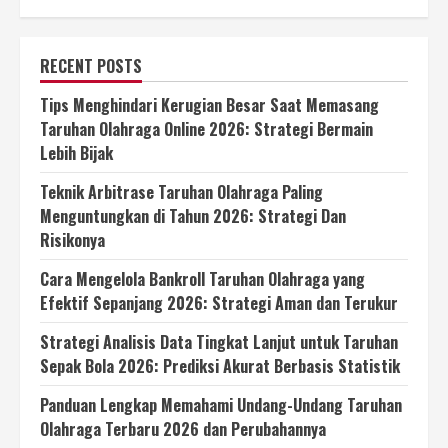
RECENT POSTS
Tips Menghindari Kerugian Besar Saat Memasang
Taruhan Olahraga Online 2026: Strategi Bermain
Lebih Bijak
Teknik Arbitrase Taruhan Olahraga Paling
Menguntungkan di Tahun 2026: Strategi Dan
Risikonya
Cara Mengelola Bankroll Taruhan Olahraga yang
Efektif Sepanjang 2026: Strategi Aman dan Terukur
Strategi Analisis Data Tingkat Lanjut untuk Taruhan
Sepak Bola 2026: Prediksi Akurat Berbasis Statistik
Panduan Lengkap Memahami Undang-Undang Taruhan
Olahraga Terbaru 2026 dan Perubahannya