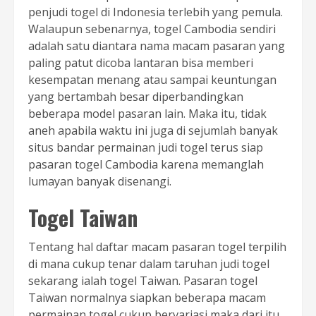
penjudi togel di Indonesia terlebih yang pemula.
Walaupun sebenarnya, togel Cambodia sendiri
adalah satu diantara nama macam pasaran yang
paling patut dicoba lantaran bisa memberi
kesempatan menang atau sampai keuntungan
yang bertambah besar diperbandingkan
beberapa model pasaran lain. Maka itu, tidak
aneh apabila waktu ini juga di sejumlah banyak
situs bandar permainan judi togel terus siap
pasaran togel Cambodia karena memanglah
lumayan banyak disenangi.
Togel Taiwan
Tentang hal daftar macam pasaran togel terpilih
di mana cukup tenar dalam taruhan judi togel
sekarang ialah togel Taiwan. Pasaran togel
Taiwan normalnya siapkan beberapa macam
permainan togel cukup bervariasi maka dari itu