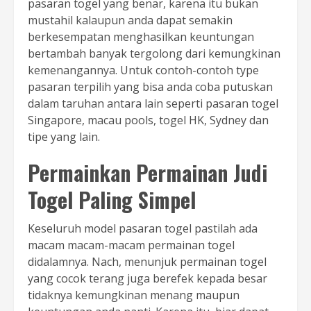
pasaran togel yang benar, karena itu bukan
mustahil kalaupun anda dapat semakin
berkesempatan menghasilkan keuntungan
bertambah banyak tergolong dari kemungkinan
kemenangannya. Untuk contoh-contoh type
pasaran terpilih yang bisa anda coba putuskan
dalam taruhan antara lain seperti pasaran togel
Singapore, macau pools, togel HK, Sydney dan
tipe yang lain.
Permainkan Permainan Judi
Togel Paling Simpel
Keseluruh model pasaran togel pastilah ada
macam macam-macam permainan togel
didalamnya. Nach, menunjuk permainan togel
yang cocok terang juga berefek kepada besar
tidaknya kemungkinan menang maupun