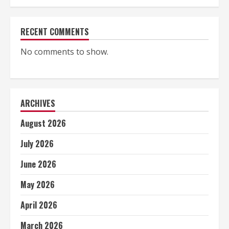
RECENT COMMENTS
No comments to show.
ARCHIVES
August 2026
July 2026
June 2026
May 2026
April 2026
March 2026