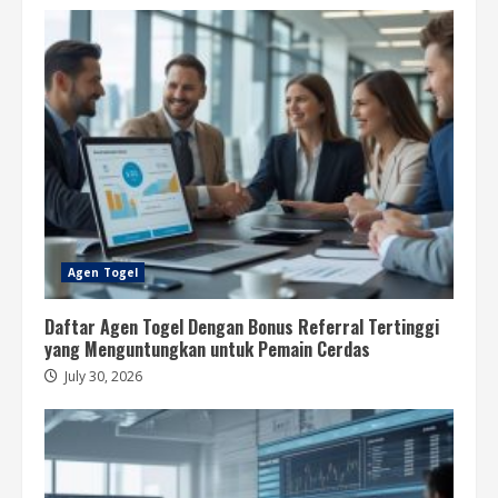
Agen Togel
Daftar Agen Togel Dengan Bonus Referral Tertinggi
yang Menguntungkan untuk Pemain Cerdas
July 30, 2026