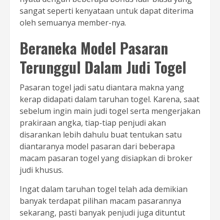
sangat seperti kenyataan untuk dapat diterima
oleh semuanya member-nya.
Beraneka Model Pasaran
Terunggul Dalam Judi Togel
Pasaran togel jadi satu diantara makna yang
kerap didapati dalam taruhan togel. Karena, saat
sebelum ingin main judi togel serta mengerjakan
prakiraan angka, tiap-tiap penjudi akan
disarankan lebih dahulu buat tentukan satu
diantaranya model pasaran dari beberapa
macam pasaran togel yang disiapkan di broker
judi khusus.
Ingat dalam taruhan togel telah ada demikian
banyak terdapat pilihan macam pasarannya
sekarang, pasti banyak penjudi juga dituntut