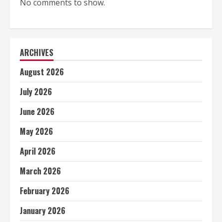
No comments to show.
ARCHIVES
August 2026
July 2026
June 2026
May 2026
April 2026
March 2026
February 2026
January 2026