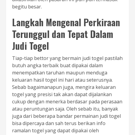
begitu besar.
Langkah Mengenal Perkiraan
Terunggul dan Tepat Dalam
Judi Togel
Tiap-tiap bettor yang bermain judi togel pastilah
butuh angka terbaik buat dipakai dalam
menempatkan taruhan maupun menduga
keluaran hasil togel ini hari atau seterusnya.
Sebab bagaimanapun juga, mengira keluaran
togel yang presisi tak akan dapat dijalankan
cukup dengan menerka berdasar pada perasaan
atau peruntungan saja. Oleh sebab itu, banyak
juga dari beberapa bandar permainan judi togel
bisa dipercaya dan sah terus berikan info
ramalan togel yang dapat dipakai oleh