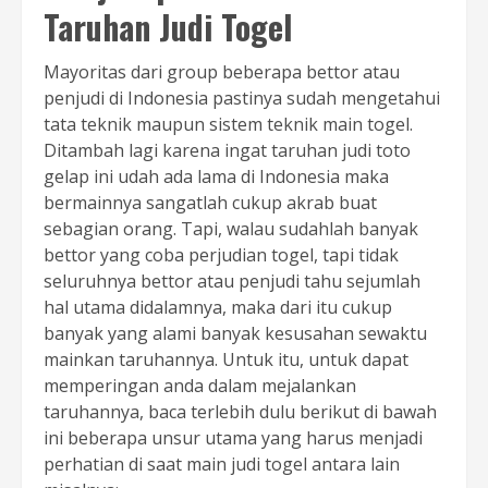
Taruhan Judi Togel
Mayoritas dari group beberapa bettor atau
penjudi di Indonesia pastinya sudah mengetahui
tata teknik maupun sistem teknik main togel.
Ditambah lagi karena ingat taruhan judi toto
gelap ini udah ada lama di Indonesia maka
bermainnya sangatlah cukup akrab buat
sebagian orang. Tapi, walau sudahlah banyak
bettor yang coba perjudian togel, tapi tidak
seluruhnya bettor atau penjudi tahu sejumlah
hal utama didalamnya, maka dari itu cukup
banyak yang alami banyak kesusahan sewaktu
mainkan taruhannya. Untuk itu, untuk dapat
memperingan anda dalam mejalankan
taruhannya, baca terlebih dulu berikut di bawah
ini beberapa unsur utama yang harus menjadi
perhatian di saat main judi togel antara lain