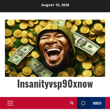
Skip
August 10, 2026
to
content
Insanityvsp90xnow
VIDEO
Primary