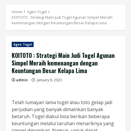
Menu
Home
Agen Togel
KOITOTO : Strategi Main Judi Togel Agunan Simpel Meraih
kemenangan dengan Keuntungan Besar Kelapa Lima
Agen Togel
KOITOTO : Strategi Main Judi Togel Agunan
Simpel Meraih kemenangan dengan
Keuntungan Besar Kelapa Lima
admin
January 8, 2023
Telah lumayan lama togel atau toto gelap jadi
perjudian yang banyak dimainkan banyak
betaruh. Togel diakui bisa berikan beberapa
keuntungan melalui taruhan menariknya yang
simpel dimainkan. Namun, untuk dapat