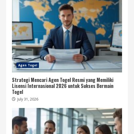
Agen Togel
Strategi Mencari Agen Togel Resmi yang Memiliki
Lisensi Internasional 2026 untuk Sukses Bermain
Togel
July 31, 2026