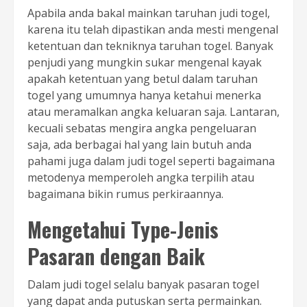
Apabila anda bakal mainkan taruhan judi togel,
karena itu telah dipastikan anda mesti mengenal
ketentuan dan tekniknya taruhan togel. Banyak
penjudi yang mungkin sukar mengenal kayak
apakah ketentuan yang betul dalam taruhan
togel yang umumnya hanya ketahui menerka
atau meramalkan angka keluaran saja. Lantaran,
kecuali sebatas mengira angka pengeluaran
saja, ada berbagai hal yang lain butuh anda
pahami juga dalam judi togel seperti bagaimana
metodenya memperoleh angka terpilih atau
bagaimana bikin rumus perkiraannya.
Mengetahui Type-Jenis
Pasaran dengan Baik
Dalam judi togel selalu banyak pasaran togel
yang dapat anda putuskan serta permainkan.