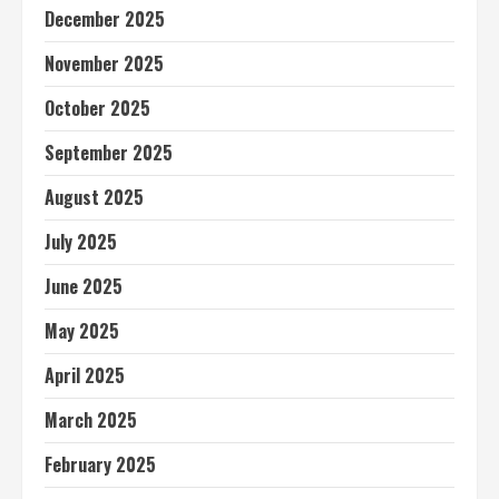
December 2025
November 2025
October 2025
September 2025
August 2025
July 2025
June 2025
May 2025
April 2025
March 2025
February 2025