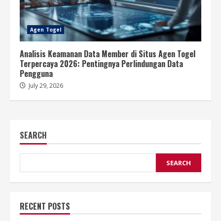
Agen Togel
Analisis Keamanan Data Member di Situs Agen Togel
Terpercaya 2026: Pentingnya Perlindungan Data
Pengguna
July 29, 2026
SEARCH
SEARCH
RECENT POSTS