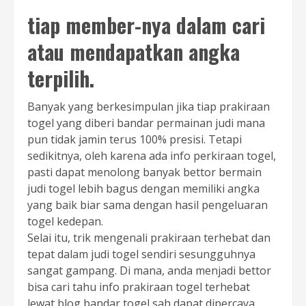
tiap member-nya dalam cari
atau mendapatkan angka
terpilih.
Banyak yang berkesimpulan jika tiap prakiraan
togel yang diberi bandar permainan judi mana
pun tidak jamin terus 100% presisi. Tetapi
sedikitnya, oleh karena ada info perkiraan togel,
pasti dapat menolong banyak bettor bermain
judi togel lebih bagus dengan memiliki angka
yang baik biar sama dengan hasil pengeluaran
togel kedepan.
Selai itu, trik mengenali prakiraan terhebat dan
tepat dalam judi togel sendiri sesungguhnya
sangat gampang. Di mana, anda menjadi bettor
bisa cari tahu info prakiraan togel terhebat
lewat blog bandar togel sah dapat dipercaya