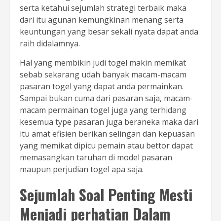
serta ketahui sejumlah strategi terbaik maka
dari itu agunan kemungkinan menang serta
keuntungan yang besar sekali nyata dapat anda
raih didalamnya.
Hal yang membikin judi togel makin memikat
sebab sekarang udah banyak macam-macam
pasaran togel yang dapat anda permainkan.
Sampai bukan cuma dari pasaran saja, macam-
macam permainan togel juga yang terhidang
kesemua type pasaran juga beraneka maka dari
itu amat efisien berikan selingan dan kepuasan
yang memikat dipicu pemain atau bettor dapat
memasangkan taruhan di model pasaran
maupun perjudian togel apa saja.
Sejumlah Soal Penting Mesti
Menjadi perhatian Dalam