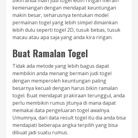
bikin anda main judi togel lebih ringan meraih
kemenangan dengan mendapat keuntungan
makin besar, seharusnya tentukan model
permainan togel yang lebih simpel dimainkan
lebih dulu seperti togel 2D, tusuk bebas, tusuk
macau atau apa saja yang anda kira ringan.
Buat Ramalan Togel
Tidak ada metode yang lebih bagus dapat
membikin anda menang bermain judi togel
dengan memperoleh keuntungan paling
besarnya kecuali dengan harus bikin ramalan
togel. Buat mendapat prakiraan terunggul, anda
perlu membikin rumus jitunya di mana dapat
memakai data pengeluaran togel awalnya.
Umumnya, dari data result togel itu dia anda bisa
mendapati beberapa angka terpilih yang bisa
dibuat jadi suatu rumus.