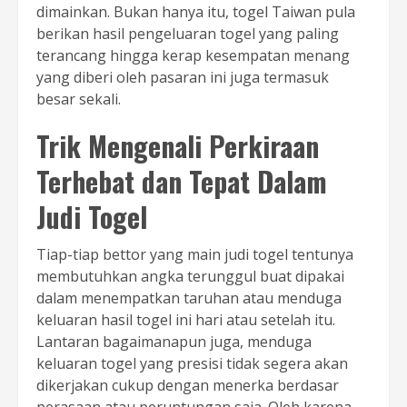
dimainkan. Bukan hanya itu, togel Taiwan pula
berikan hasil pengeluaran togel yang paling
terancang hingga kerap kesempatan menang
yang diberi oleh pasaran ini juga termasuk
besar sekali.
Trik Mengenali Perkiraan
Terhebat dan Tepat Dalam
Judi Togel
Tiap-tiap bettor yang main judi togel tentunya
membutuhkan angka terunggul buat dipakai
dalam menempatkan taruhan atau menduga
keluaran hasil togel ini hari atau setelah itu.
Lantaran bagaimanapun juga, menduga
keluaran togel yang presisi tidak segera akan
dikerjakan cukup dengan menerka berdasar