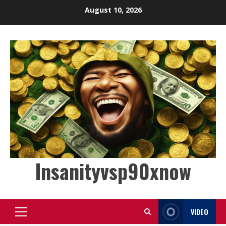
Skip
August 10, 2026
to
content
Insanityvsp90xnow
VIDEO
Primary