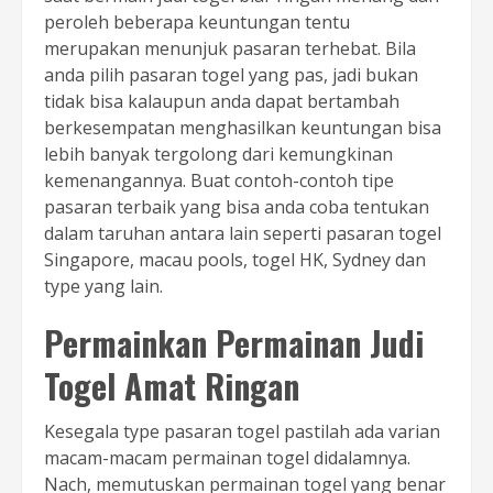
peroleh beberapa keuntungan tentu
merupakan menunjuk pasaran terhebat. Bila
anda pilih pasaran togel yang pas, jadi bukan
tidak bisa kalaupun anda dapat bertambah
berkesempatan menghasilkan keuntungan bisa
lebih banyak tergolong dari kemungkinan
kemenangannya. Buat contoh-contoh tipe
pasaran terbaik yang bisa anda coba tentukan
dalam taruhan antara lain seperti pasaran togel
Singapore, macau pools, togel HK, Sydney dan
type yang lain.
Permainkan Permainan Judi
Togel Amat Ringan
Kesegala type pasaran togel pastilah ada varian
macam-macam permainan togel didalamnya.
Nach, memutuskan permainan togel yang benar