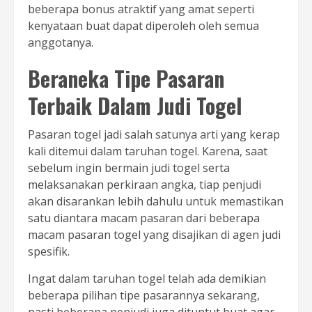
beberapa bonus atraktif yang amat seperti
kenyataan buat dapat diperoleh oleh semua
anggotanya.
Beraneka Tipe Pasaran
Terbaik Dalam Judi Togel
Pasaran togel jadi salah satunya arti yang kerap
kali ditemui dalam taruhan togel. Karena, saat
sebelum ingin bermain judi togel serta
melaksanakan perkiraan angka, tiap penjudi
akan disarankan lebih dahulu untuk memastikan
satu diantara macam pasaran dari beberapa
macam pasaran togel yang disajikan di agen judi
spesifik.
Ingat dalam taruhan togel telah ada demikian
beberapa pilihan tipe pasarannya sekarang,