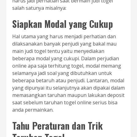
harus jadi perhatian saat bermain judi togel
salah satunya misalnya:
Siapkan Modal yang Cukup
Hal utama yang harus menjadi perhatian dan
dilaksanakan banyak penjudi yang bakal mau
main judi togel tentu yaitu menyediakan
beberapa modal yang cukupi. Dalam perjudian
online apa saja terhitung togel, modal memang
selamanya jadi soal yang dibutuhkan untuk
beberapa betaruh atau penjudi. Lantaran, modal
yang dipunyai itu selanjutnya akan dipakai dalam
memasangkan taruhan maupun lakukan deposit
saat sebelum taruhan togel online serius bisa
anda permainkan.
Tahu Peraturan dan Trik