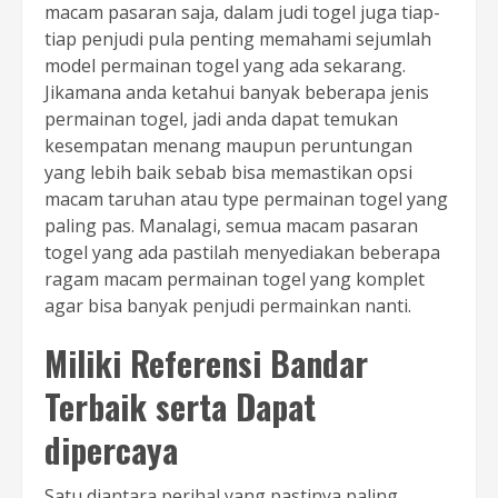
macam pasaran saja, dalam judi togel juga tiap-
tiap penjudi pula penting memahami sejumlah
model permainan togel yang ada sekarang.
Jikamana anda ketahui banyak beberapa jenis
permainan togel, jadi anda dapat temukan
kesempatan menang maupun peruntungan
yang lebih baik sebab bisa memastikan opsi
macam taruhan atau type permainan togel yang
paling pas. Manalagi, semua macam pasaran
togel yang ada pastilah menyediakan beberapa
ragam macam permainan togel yang komplet
agar bisa banyak penjudi permainkan nanti.
Miliki Referensi Bandar
Terbaik serta Dapat
dipercaya
Satu diantara perihal yang pastinya paling