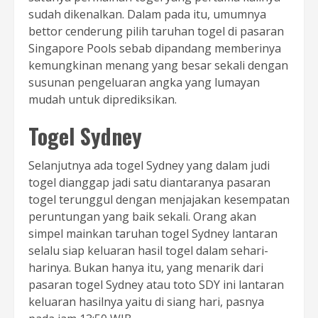
sudah dikenalkan. Dalam pada itu, umumnya
bettor cenderung pilih taruhan togel di pasaran
Singapore Pools sebab dipandang memberinya
kemungkinan menang yang besar sekali dengan
susunan pengeluaran angka yang lumayan
mudah untuk diprediksikan.
Togel Sydney
Selanjutnya ada togel Sydney yang dalam judi
togel dianggap jadi satu diantaranya pasaran
togel terunggul dengan menjajakan kesempatan
peruntungan yang baik sekali. Orang akan
simpel mainkan taruhan togel Sydney lantaran
selalu siap keluaran hasil togel dalam sehari-
harinya. Bukan hanya itu, yang menarik dari
pasaran togel Sydney atau toto SDY ini lantaran
keluaran hasilnya yaitu di siang hari, pasnya