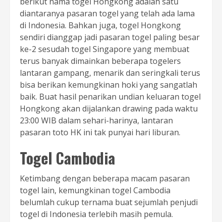
berikut nama togel Hongkong adalah satu
diantaranya pasaran togel yang telah ada lama
di Indonesia. Bahkan juga, togel Hongkong
sendiri dianggap jadi pasaran togel paling besar
ke-2 sesudah togel Singapore yang membuat
terus banyak dimainkan beberapa togelers
lantaran gampang, menarik dan seringkali terus
bisa berikan kemungkinan hoki yang sangatlah
baik. Buat hasil penarikan undian keluaran togel
Hongkong akan dijalankan drawing pada waktu
23:00 WIB dalam sehari-harinya, lantaran
pasaran toto HK ini tak punyai hari liburan.
Togel Cambodia
Ketimbang dengan beberapa macam pasaran
togel lain, kemungkinan togel Cambodia
belumlah cukup ternama buat sejumlah penjudi
togel di Indonesia terlebih masih pemula.