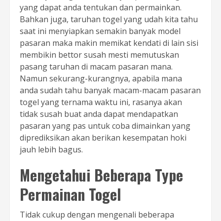
yang dapat anda tentukan dan permainkan.
Bahkan juga, taruhan togel yang udah kita tahu
saat ini menyiapkan semakin banyak model
pasaran maka makin memikat kendati di lain sisi
membikin bettor susah mesti memutuskan
pasang taruhan di macam pasaran mana.
Namun sekurang-kurangnya, apabila mana
anda sudah tahu banyak macam-macam pasaran
togel yang ternama waktu ini, rasanya akan
tidak susah buat anda dapat mendapatkan
pasaran yang pas untuk coba dimainkan yang
diprediksikan akan berikan kesempatan hoki
jauh lebih bagus.
Mengetahui Beberapa Type
Permainan Togel
Tidak cukup dengan mengenali beberapa