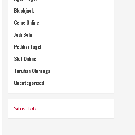
Blackjack
Ceme Online
Judi Bola
Pediksi Togel
Slot Online
Taruhan Olahraga
Uncategorized
Situs Toto