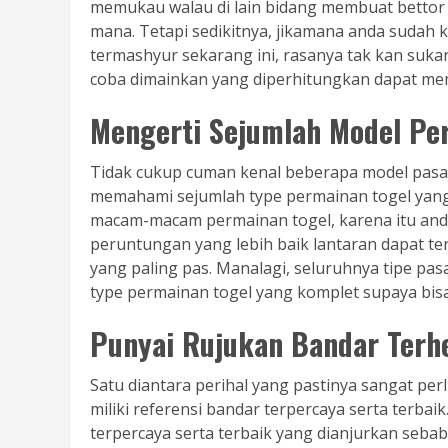
memukau walau di lain bidang membuat bettor 
mana. Tetapi sedikitnya, jikamana anda sudah
termashyur sekarang ini, rasanya tak kan suk
coba dimainkan yang diperhitungkan dapat mem
Mengerti Sejumlah Model Pe
Tidak cukup cuman kenal beberapa model pasaran
memahami sejumlah type permainan togel yang
macam-macam permainan togel, karena itu a
peruntungan yang lebih baik lantaran dapat t
yang paling pas. Manalagi, seluruhnya tipe pas
type permainan togel yang komplet supaya bis
Punyai Rujukan Bandar Terhe
Satu diantara perihal yang pastinya sangat perl
miliki referensi bandar terpercaya serta terba
terpercaya serta terbaik yang dianjurkan sebab