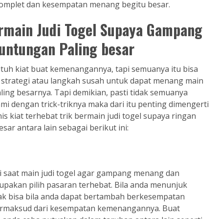
komplet dan kesempatan menang begitu besar.
Bermain Judi Togel Supaya Gampang
ntungan Paling besar
tuh kiat buat kemenangannya, tapi semuanya itu bisa
kit strategi atau langkah susah untuk dapat menang main
ing besarnya. Tapi demikian, pasti tidak semuanya
 dengan trick-triknya maka dari itu penting dimengerti
 kiat terhebat trik bermain judi togel supaya ringan
r antara lain sebagai berikut ini:
 di saat main judi togel agar gampang menang dan
akan pilih pasaran terhebat. Bila anda menunjuk
dak bisa bila anda dapat bertambah berkesempatan
termaksud dari kesempatan kemenangannya. Buat