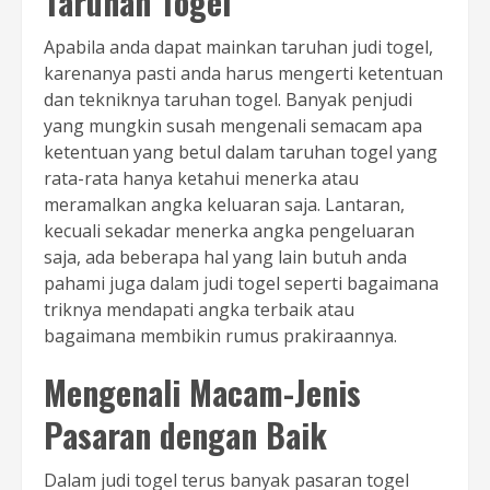
Taruhan Togel
Apabila anda dapat mainkan taruhan judi togel,
karenanya pasti anda harus mengerti ketentuan
dan tekniknya taruhan togel. Banyak penjudi
yang mungkin susah mengenali semacam apa
ketentuan yang betul dalam taruhan togel yang
rata-rata hanya ketahui menerka atau
meramalkan angka keluaran saja. Lantaran,
kecuali sekadar menerka angka pengeluaran
saja, ada beberapa hal yang lain butuh anda
pahami juga dalam judi togel seperti bagaimana
triknya mendapati angka terbaik atau
bagaimana membikin rumus prakiraannya.
Mengenali Macam-Jenis
Pasaran dengan Baik
Dalam judi togel terus banyak pasaran togel