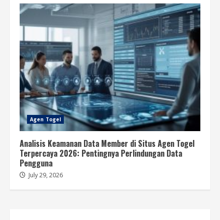
Agen Togel
Analisis Keamanan Data Member di Situs Agen Togel
Terpercaya 2026: Pentingnya Perlindungan Data
Pengguna
July 29, 2026