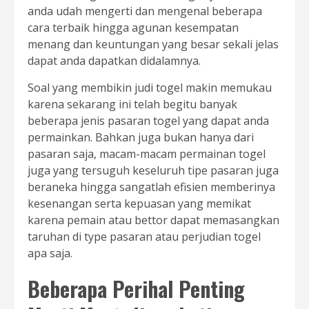
anda udah mengerti dan mengenal beberapa
cara terbaik hingga agunan kesempatan
menang dan keuntungan yang besar sekali jelas
dapat anda dapatkan didalamnya.
Soal yang membikin judi togel makin memukau
karena sekarang ini telah begitu banyak
beberapa jenis pasaran togel yang dapat anda
permainkan. Bahkan juga bukan hanya dari
pasaran saja, macam-macam permainan togel
juga yang tersuguh keseluruh tipe pasaran juga
beraneka hingga sangatlah efisien memberinya
kesenangan serta kepuasan yang memikat
karena pemain atau bettor dapat memasangkan
taruhan di type pasaran atau perjudian togel
apa saja.
Beberapa Perihal Penting