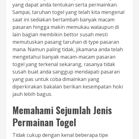
yang dapat anda tentukan serta permainkan.
Sampai, taruhan togel yang telah kita mengenal
saat ini sediakan bertambah banyak macam
pasaran hingga makin memukau walaupun di
lain bagian membikin bettor susah mesti
memutuskan pasang taruhan di type pasaran
mana. Namun paling tidak, jikamana anda telah
mengetahui banyak macam-macam pasaran
togel yang terkenal sekarang, rasanya tidak
susah buat anda sanggup mendapati pasaran
yang pas untuk coba dimainkan yang
diperkirakan bakalan berikan kesempatan hoki
jauh lebih bagus.
Memahami Sejumlah Jenis
Permainan Togel
Tidak cukup dengan kenal beberapa tipe