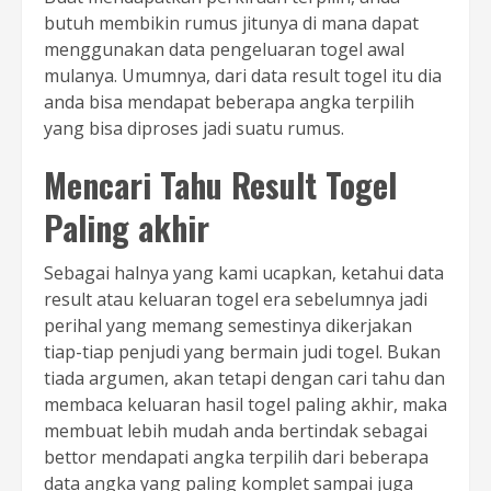
butuh membikin rumus jitunya di mana dapat
menggunakan data pengeluaran togel awal
mulanya. Umumnya, dari data result togel itu dia
anda bisa mendapat beberapa angka terpilih
yang bisa diproses jadi suatu rumus.
Mencari Tahu Result Togel
Paling akhir
Sebagai halnya yang kami ucapkan, ketahui data
result atau keluaran togel era sebelumnya jadi
perihal yang memang semestinya dikerjakan
tiap-tiap penjudi yang bermain judi togel. Bukan
tiada argumen, akan tetapi dengan cari tahu dan
membaca keluaran hasil togel paling akhir, maka
membuat lebih mudah anda bertindak sebagai
bettor mendapati angka terpilih dari beberapa
data angka yang paling komplet sampai juga