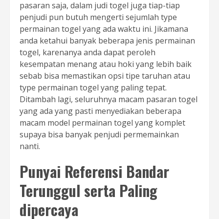
pasaran saja, dalam judi togel juga tiap-tiap
penjudi pun butuh mengerti sejumlah type
permainan togel yang ada waktu ini. Jikamana
anda ketahui banyak beberapa jenis permainan
togel, karenanya anda dapat peroleh
kesempatan menang atau hoki yang lebih baik
sebab bisa memastikan opsi tipe taruhan atau
type permainan togel yang paling tepat.
Ditambah lagi, seluruhnya macam pasaran togel
yang ada yang pasti menyediakan beberapa
macam model permainan togel yang komplet
supaya bisa banyak penjudi permemainkan
nanti.
Punyai Referensi Bandar
Terunggul serta Paling
dipercaya