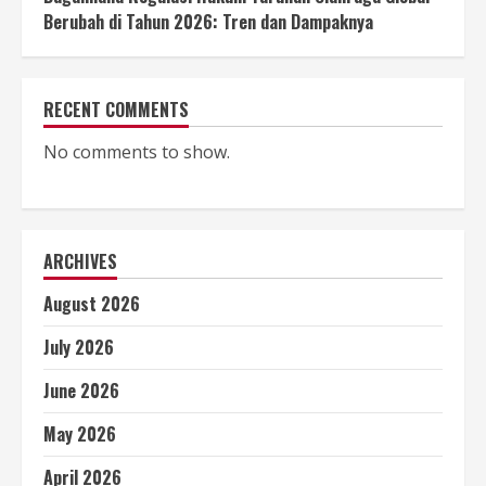
Berubah di Tahun 2026: Tren dan Dampaknya
RECENT COMMENTS
No comments to show.
ARCHIVES
August 2026
July 2026
June 2026
May 2026
April 2026