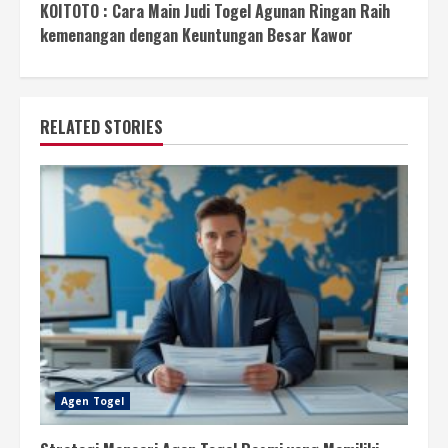
KOITOTO : Cara Main Judi Togel Agunan Ringan Raih
kemenangan dengan Keuntungan Besar Kawor
RELATED STORIES
Agen Togel