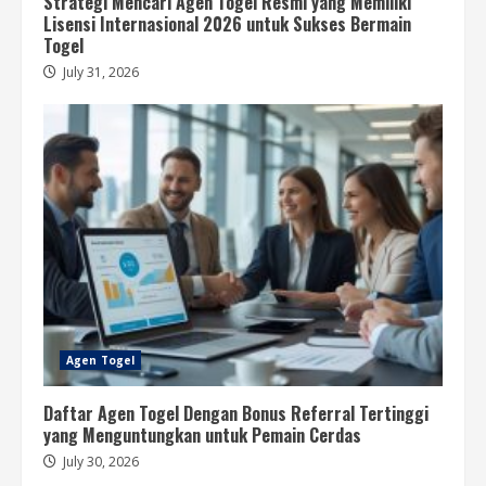
Strategi Mencari Agen Togel Resmi yang Memiliki
Lisensi Internasional 2026 untuk Sukses Bermain
Togel
July 31, 2026
Agen Togel
Daftar Agen Togel Dengan Bonus Referral Tertinggi
yang Menguntungkan untuk Pemain Cerdas
July 30, 2026