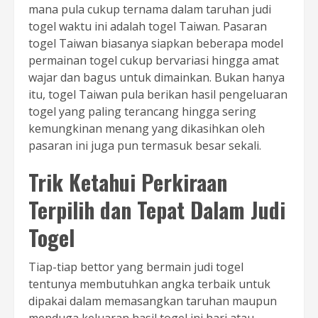
mana pula cukup ternama dalam taruhan judi
togel waktu ini adalah togel Taiwan. Pasaran
togel Taiwan biasanya siapkan beberapa model
permainan togel cukup bervariasi hingga amat
wajar dan bagus untuk dimainkan. Bukan hanya
itu, togel Taiwan pula berikan hasil pengeluaran
togel yang paling terancang hingga sering
kemungkinan menang yang dikasihkan oleh
pasaran ini juga pun termasuk besar sekali.
Trik Ketahui Perkiraan
Terpilih dan Tepat Dalam Judi
Togel
Tiap-tiap bettor yang bermain judi togel
tentunya membutuhkan angka terbaik untuk
dipakai dalam memasangkan taruhan maupun