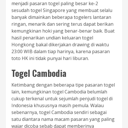
menjadi pasaran togel paling besar ke-2
sesudah togel Singapore yang membuat selalu
banyak dimainkan beberapa togelers lantaran
ringan, menarik dan sering terus dapat berikan
kemungkinan hoki yang benar-benar baik. Buat
hasil penarikan undian keluaran togel
Hongkong bakal dikerjakan drawing di waktu
23:00 WIB dalam tiap harinya, karena pasaran
toto HK ini tidak punyai hari liburan.
Togel Cambodia
Ketimbang dengan beberapa tipe pasaran togel
lain, kemungkinan togel Cambodia belumlah
cukup terkenal untuk sejumlah penjudi togel di
Indonesia khususnya masih pemula. Walau
sebenarnya, togel Cambodia sendiri sebagai
satu diantara nama macam pasaran yang paling
wajar dicoba sebab dapat memberinya