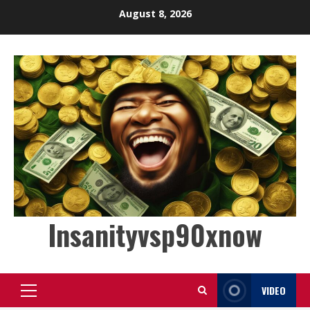
Skip
August 8, 2026
to
content
Insanityvsp90xnow
VIDEO
Primary