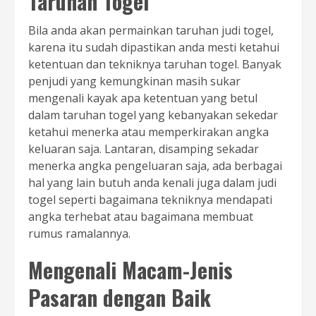
Taruhan Togel
Bila anda akan permainkan taruhan judi togel,
karena itu sudah dipastikan anda mesti ketahui
ketentuan dan tekniknya taruhan togel. Banyak
penjudi yang kemungkinan masih sukar
mengenali kayak apa ketentuan yang betul
dalam taruhan togel yang kebanyakan sekedar
ketahui menerka atau memperkirakan angka
keluaran saja. Lantaran, disamping sekadar
menerka angka pengeluaran saja, ada berbagai
hal yang lain butuh anda kenali juga dalam judi
togel seperti bagaimana tekniknya mendapati
angka terhebat atau bagaimana membuat
rumus ramalannya.
Mengenali Macam-Jenis
Pasaran dengan Baik