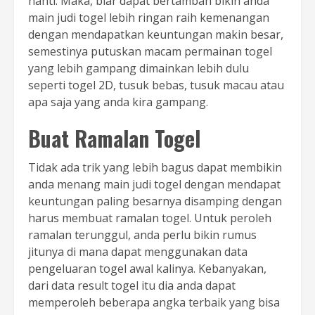
nanti. Maka, biar dapat bertambah bikin anda
main judi togel lebih ringan raih kemenangan
dengan mendapatkan keuntungan makin besar,
semestinya putuskan macam permainan togel
yang lebih gampang dimainkan lebih dulu
seperti togel 2D, tusuk bebas, tusuk macau atau
apa saja yang anda kira gampang.
Buat Ramalan Togel
Tidak ada trik yang lebih bagus dapat membikin
anda menang main judi togel dengan mendapat
keuntungan paling besarnya disamping dengan
harus membuat ramalan togel. Untuk peroleh
ramalan terunggul, anda perlu bikin rumus
jitunya di mana dapat menggunakan data
pengeluaran togel awal kalinya. Kebanyakan,
dari data result togel itu dia anda dapat
memperoleh beberapa angka terbaik yang bisa