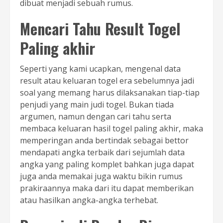
dibuat menjadi sebuah rumus.
Mencari Tahu Result Togel
Paling akhir
Seperti yang kami ucapkan, mengenal data
result atau keluaran togel era sebelumnya jadi
soal yang memang harus dilaksanakan tiap-tiap
penjudi yang main judi togel. Bukan tiada
argumen, namun dengan cari tahu serta
membaca keluaran hasil togel paling akhir, maka
memperingan anda bertindak sebagai bettor
mendapati angka terbaik dari sejumlah data
angka yang paling komplet bahkan juga dapat
juga anda memakai juga waktu bikin rumus
prakiraannya maka dari itu dapat memberikan
atau hasilkan angka-angka terhebat.