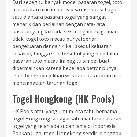
Dari sebegitu banyak model pasaran togel, toto
macau atau macau pools bisa disebut sebagai
satu diantara pasaran togel yang sangat
menarik dan berlainan dengan rata-rata
pasaran yang lain ada sekarang ini. Bagaimana
tidak, togel toto macau punyai sehari
pengeluaran dengan 4 kali skedul keluaran
sekalian, hingga soal tersebut yang membikin
pasaran toto macau ini begitu simpel buat
dipermainkan karena beberapa bettor punyai
lebih beberapa pilihan waktu buat taruhan atau
menempatkan taruhan togel.
Togel Hongkong (HK Pools)
HK Pools atau yang umum kita tahu bernama
togel Hongkong sebagai satu diantara pasaran
togel yang telah ada sudah lama di Indonesia.
Bahkan juga, togel Hongkong sendiri dianggap