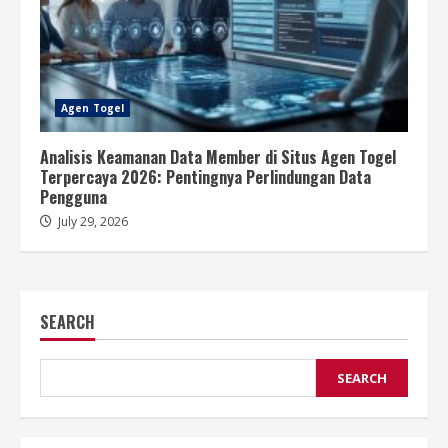
Agen Togel
Analisis Keamanan Data Member di Situs Agen Togel
Terpercaya 2026: Pentingnya Perlindungan Data
Pengguna
July 29, 2026
SEARCH
SEARCH