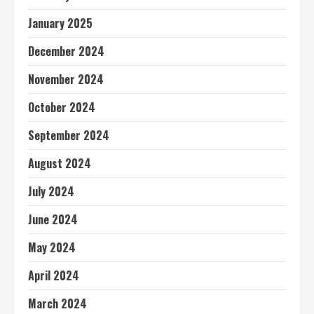
January 2025
December 2024
November 2024
October 2024
September 2024
August 2024
July 2024
June 2024
May 2024
April 2024
March 2024