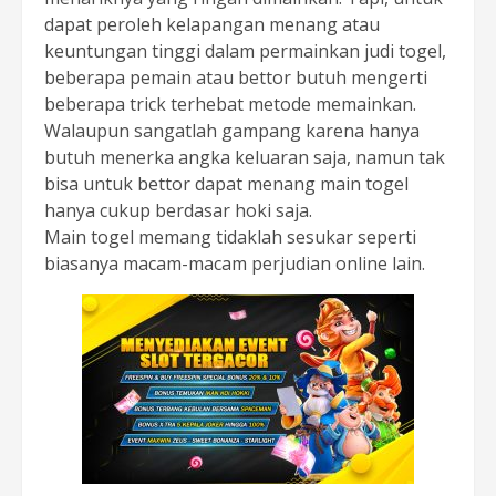
dapat peroleh kelapangan menang atau
keuntungan tinggi dalam permainkan judi togel,
beberapa pemain atau bettor butuh mengerti
beberapa trick terhebat metode memainkan.
Walaupun sangatlah gampang karena hanya
butuh menerka angka keluaran saja, namun tak
bisa untuk bettor dapat menang main togel
hanya cukup berdasar hoki saja.
Main togel memang tidaklah sesukar seperti
biasanya macam-macam perjudian online lain.