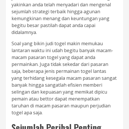
yakinkan anda telah menyadari dan mengenal
sejumlah strategi terbaik hingga agunan
kemungkinan menang dan keuntungan yang
begitu besar pastilah dapat anda capai
didalamnya.
Soal yang bikin judi togel makin memukau
lantaran waktu ini udah begitu banyak macam-
macam pasaran togel yang dapat anda
permainkan. Juga tidak sekedar dari pasaran
saja, beberapa jenis permainan togel lantas
yang terhidang kesegala macam pasaran sangat
banyak hingga sangatlah efisien memberi
selingan dan kepuasan yang memikat dipicu
pemain atau bettor dapat menempatkan
taruhan di macam pasaran maupun perjudian
togel apa saja.
Sejumlah Perihal Penting