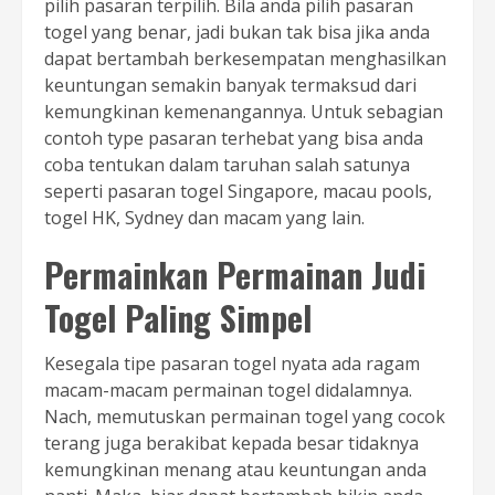
pilih pasaran terpilih. Bila anda pilih pasaran
togel yang benar, jadi bukan tak bisa jika anda
dapat bertambah berkesempatan menghasilkan
keuntungan semakin banyak termaksud dari
kemungkinan kemenangannya. Untuk sebagian
contoh type pasaran terhebat yang bisa anda
coba tentukan dalam taruhan salah satunya
seperti pasaran togel Singapore, macau pools,
togel HK, Sydney dan macam yang lain.
Permainkan Permainan Judi
Togel Paling Simpel
Kesegala tipe pasaran togel nyata ada ragam
macam-macam permainan togel didalamnya.
Nach, memutuskan permainan togel yang cocok
terang juga berakibat kepada besar tidaknya
kemungkinan menang atau keuntungan anda